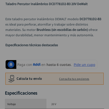
alicate
10
.
Taladro Percutor Inalámbrico DCD7781D2-B3 20V DeWalt 
Este taladro percutor inalámbrico DEWALT modelo 
DCD7781D2-B3
es ideal para perforar, atornillar y trabajar sobre distintos 
materiales. Su motor 
Brushless (sin escobillas de carbón)
 ofrece 
mayor durabilidad, menor mantenimiento y más autonomía.
Especificaciones técnicas destacadas
Voltaje:
 20 V máx
Potencia:
 340 UWO
Torque máximo:
 65 Nm
Velocidad sin carga:
 0-500 / 0-1750 RPM
Calcula tu envío
Consulta tus opciones
Golpes por minuto:
 0-8500 / 0-29750 IPM
Mandril:
 1/2" (13 mm), de sujeción rápida con trinquete
Especificaciones
Capacidad de perforación:
Madera: 1" (25 mm)
Metal: 1/2" (13 mm)
Voltaje
20 V
Concreto: 1/4" (6.5 mm)