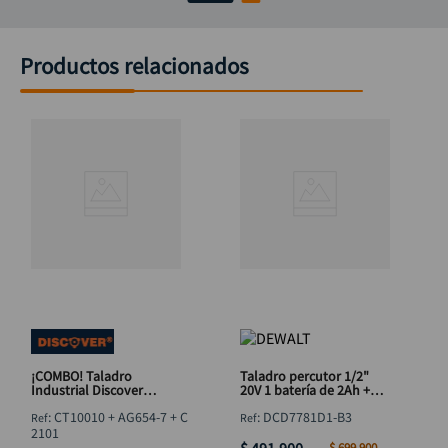
Productos relacionados
¡COMBO! Taladro
Taladro percutor 1/2"
Industrial Discover
20V 1 batería de 2Ah +
1050W + Pulidora 2400W
bolso DeWalt
:
CT10010 + AG654-7 + C
:
DCD7781D1-B3
+ Juego 21 Brocas HSS
DCD7781D1-B3
+Obsequio Avellanador
2101
Dewalt DW2700
$
491
.
900
$
699
.
900