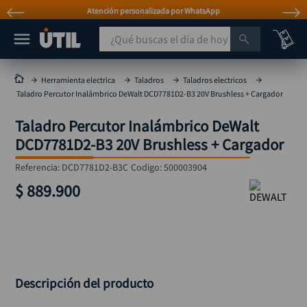
Atención personalizada por WhatsApp
¿Qué buscas el día de hoy?
TÉRMINOS MÁS BUSCADOS
Herramienta electrica
Taladros
Taladros electricos
Taladro Percutor Inalámbrico DeWalt DCD7781D2-B3 20V Brushless + Cargador
taladro
1
.
Taladro Percutor Inalámbrico DeWalt
taladros pulidoras
2
.
DCD7781D2-B3 20V Brushless + Cargador
compresor
3
.
Referencia
:
DCD7781D2-B3C
Codigo:
500003904
sierra circular
4
.
$
889
.
900
ruteadora
5
.
broca
6
.
hidrolavadora
7
.
rueda
8
.
Descripción del producto
taladro inalámbrico
9
.