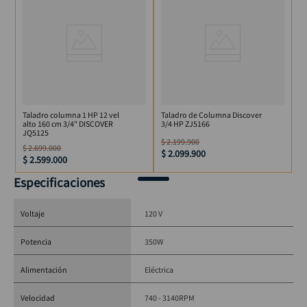
Base y mesa fabricadas en lámina metálica, resistentes y 
duraderas.
Ideal para perforaciones en 
chapa metálica
, madera, 
plásticos y más.
Incluye
Llave de mandril
Taladro columna 1 HP 12 vel
Taladro de Columna Discover
alto 160 cm 3/4" DISCOVER
3/4 HP ZJ5166
Manual de instrucciones
JQ5125
$
2
.
199
.
900
Garantía de 1 año por defectos de fabricación
$
2
.
699
.
000
$
2
.
099
.
900
$
2
.
599
.
000
Especificaciones
Voltaje
120 V
Potencia
350W
Alimentación
Eléctrica
Velocidad
740 - 3140RPM