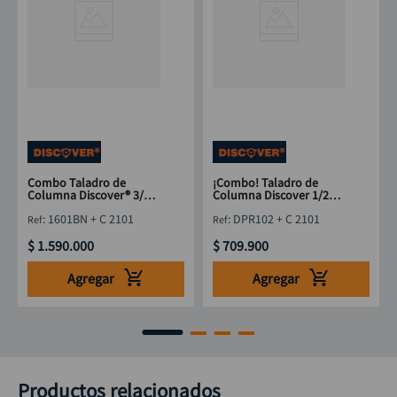
Combo Taladro de
¡Combo! Taladro de
Columna Discover® 3/4
Columna Discover 1/2
HP (560W) + Juego de
HP DPR102 + Juego de
:
1601BN + C 2101
:
DPR102 + C 2101
Brocas HSS 21 pzs
21 Brocas HSS
$
1
.
590
.
000
$
709
.
900
Agregar
Agregar
Productos relacionados