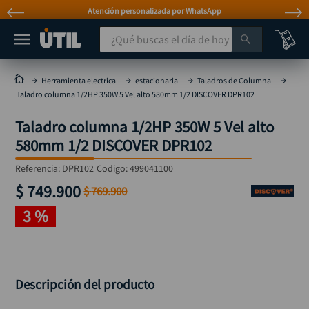
Atención personalizada por WhatsApp
¿Qué buscas el día de hoy?
TÉRMINOS MÁS BUSCADOS
Herramienta electrica
estacionaria
Taladros de Columna
Taladro columna 1/2HP 350W 5 Vel alto 580mm 1/2 DISCOVER DPR102
taladro
1
.
Taladro columna 1/2HP 350W 5 Vel alto
taladros pulidoras
2
.
580mm 1/2 DISCOVER DPR102
compresor
3
.
Referencia
:
DPR102
Codigo:
499041100
broca
4
.
$
749
.
900
$
769
.
900
sierra circular
5
.
3 %
hidrolavadora
6
.
ruteadora
7
.
mototool
8
.
Descripción del producto
taladro inalámbrico
9
.