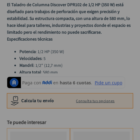
llave impacto
10
.
El 
Taladro de Columna Discover DPR102
 de 
1/2 HP (350 W)
 está 
diseñado para trabajos de perforación que exigen precisión y 
estabilidad. Su estructura compacta, con una altura de 
580 mm
, lo 
hace ideal para talleres, industrias y proyectos donde el espacio es 
limitado pero el rendimiento no puede sacrificarse.
Especificaciones técnicas
Potencia
: 1/2 HP (350 W)
Velocidades
: 5
Mandril
: 1/2" (12,7 mm)
Altura total
: 580 mm
Dimensiones base/mesa
: 160 mm x 160 mm
Voltaje
: 120 V
Peso aproximado
: 14,5 kg
Calcula tu envío
Consulta tus opciones
Funcionalidades destacadas
Mesa giratoria 
360°
 e inclinable 
hasta 45°
, adaptable a 
Te puede interesar
múltiples tipos de perforación.
Profundidad de perforación ajustable de 
0 a 2" (50 mm)
 para 
mayor precisión.