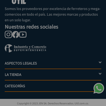
Somos los proveedores por excelencia de ferreteros y mega-
comercios en todo el país. Las mejores marcas y productos
en un solo lugar.
Nuestras redes sociales
ASPECTOS LEGALES
+
LA TIENDA
+
Política de tratamiento de datos personales
Aviso de privacidad
CATEGORÍAS
+
Mi cuenta
Términos y condiciones
Escríbenos
Políticas de distribución y despacho
Jardinería
PQRs
Políticas de devolución
Copyright © 2023 JEN SA. Derechos Reservados. Util.com.co.
Eléctricos
¿Cómo comprar?