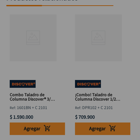
Combo Taladro de
¡Combo! Taladro de
Columna Discover® 3/4
Columna Discover 1/2
HP (560W) + Juego de
HP DPR102 + Juego de
:
1601BN + C 2101
:
DPR102 + C 2101
Brocas HSS 21 pzs
21 Brocas HSS
$
1
.
590
.
000
$
709
.
900
Agregar
Agregar