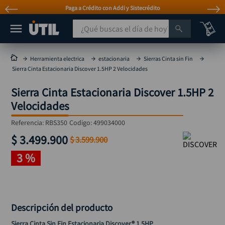
Paga a Crédito con Addi y Sistecrédito
¿Qué buscas el día de hoy?
TÉRMINOS MÁS BUSCADOS
Herramienta electrica
estacionaria
Sierras Cinta sin Fin
Sierra Cinta Estacionaria Discover 1.5HP 2 Velocidades
taladro
1
.
Sierra Cinta Estacionaria Discover 1.5HP 2
taladros pulidoras
2
.
Velocidades
compresor
3
.
Referencia
:
RBS350
Codigo:
499034000
sierra circular
4
.
$
3
.
499
.
900
$
3
.
599
.
900
ruteadora
5
.
3 %
broca
6
.
hidrolavadora
7
.
rueda
8
.
Descripción del producto
taladro inalámbrico
9
.
Sierra Cinta Sin Fin Estacionaria Discover® 1.5HP 