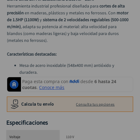
alicate
10
.
Herramienta industrial profesional diseñada para 
cortes de alta 
precisión
 en maderas, plásticos y metales no ferrosos. Con 
motor 
de 1.5HP (1100W)
 y 
sistema de 2 velocidades regulables (500-1000 
m/min)
, adapta su potencia al material: alta velocidad para 
blandos (como maderas ligeras) y baja velocidad para duros 
(metales no ferrosos).
Características destacadas:
Mesa de acero inoxidable (548x400 mm) antióxido y 
duradera.
Hoja de sierra de 2560 mm para cortes largos y continuos.
Ajuste de altura e inclinación para trabajos versátiles 
(rectos/angulares).
Peso estable de 85 kg que reduce vibraciones durante el 
Calcula tu envío
Consulta tus opciones
corte.
Diseño ergonómico que minimiza la fatiga del operario.
Especificaciones
Voltaje
110 V
Especificaciones técnicas