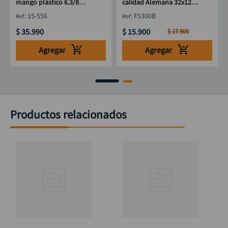
mango plástico 6.3/8
calidad Alemana 32x120
STANLEY 15-556
cal 0.9 18" DISCOVER
:
15-556
:
F5300B
$
35
.
990
$
15
.
900
$
17
.
900
Agregar
Agregar
Productos relacionados