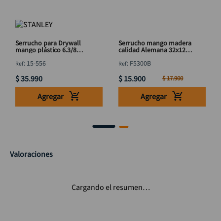
Serrucho para Drywall
Serrucho mango madera
mango plástico 6.3/8
calidad Alemana 32x120
STANLEY 15-556
cal 0.9 18" DISCOVER
:
15-556
:
F5300B
$
35
.
990
$
15
.
900
$
17
.
900
Agregar
Agregar
Valoraciones
Cargando el resumen…