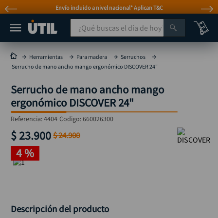
Envío incluido a nivel nacional* Aplican T&C
¿Qué buscas el día de hoy?
TÉRMINOS MÁS BUSCADOS
Herramientas
Para madera
Serruchos
Serrucho de mano ancho mango ergonómico DISCOVER 24"
taladro
1
.
Serrucho de mano ancho mango
taladros pulidoras
2
.
ergonómico DISCOVER 24"
compresor
3
.
Referencia
:
4404
Codigo:
660026300
broca
4
.
$
23
.
900
$
24
.
900
sierra circular
5
.
4 %
hidrolavadora
6
.
ruteadora
7
.
mototool
8
.
taladro inalámbrico
9
.
Descripción del producto