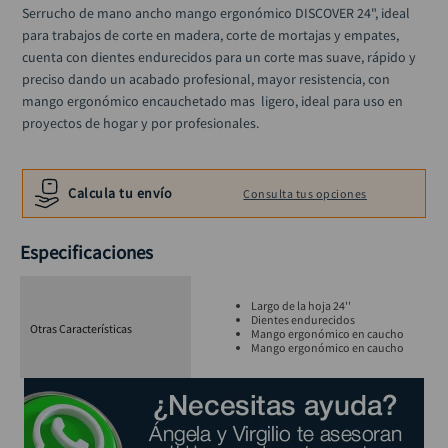
llave impacto
10
.
Serrucho de mano ancho mango ergonómico DISCOVER 24", ideal 
para trabajos de corte en madera, corte de mortajas y empates, 
cuenta con dientes endurecidos para un corte mas suave, rápido y 
preciso dando un acabado profesional, mayor resistencia, con 
mango ergonómico encauchetado mas  ligero, ideal para uso en 
proyectos de hogar y por profesionales.
Calcula tu envío
Consulta tus opciones
Especificaciones
Largo de la hoja 24''
Dientes endurecidos
Otras Características
Mango ergonómico en caucho
Mango ergonómico en caucho