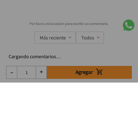
Más reciente
Todos
Cargando comentarios…
Agregar
－
＋
Suscríbete a nuestro Newsletter
Se el primero en enterarte de nuestras ofertas, lanzamientos y
consejos para tu trabajo
Acepto los Término y condiciones
Suscribirme