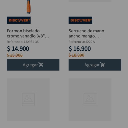
Formon biselado
Serrucho de mano
cromo vanadio 3/8"
ancho mango
DISCOVER
ergonómico
Referencia
:
132981-38
Referencia
:
5270 A
DISCOVER 16"
$
14
.
900
$
16
.
900
$
15
.
900
$
18
.
900
Agregar
Agregar