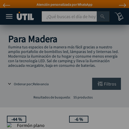
Atención personalizada por WhatsApp
¿Qué buscas el día de hoy?
TÉRMINOS MÁS BUSCADOS
Para Madera
taladro
1
.
Ilumina tus espacios de la manera más fácil gracias a nuestro
taladros pulidoras
amplio portafolio de bombillos led, lámparas led y linternas led.
2
.
Moderniza la iluminación de tu hogar y consume menos energía
con la tecnología LED. Sal de camping y lleva la iluminación
compresor
3
.
adecuada recargable, baja en consumo de baterías.
broca
4
.
sierra circular
5
.
Filtros
Ordenar por
Relevancia
hidrolavadora
6
.
Resultados de busqueda:
55
productos
ruteadora
7
.
mototool
8
.
-
44 %
-
6 %
taladro inalámbrico
9
.