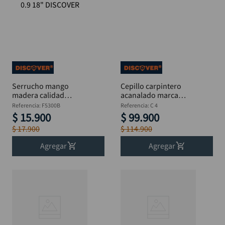
Serrucho mango
Cepillo carpintero
madera calidad
acanalado marca
Alemana 32x120 cal
DISCOVER
Referencia
:
F5300B
Referencia
:
C 4
0.9 18" DISCOVER
$
15
.
900
$
99
.
900
$
17
.
900
$
114
.
900
Agregar
Agregar