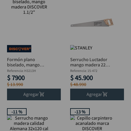
llave impacto
10
.
Formón plano
Serrucho Luctador
biselado, mango
mango madera 22
madera DISCOVER
STANLEY 15-472
Referencia
:
H3213H
Referencia
:
15-472
1.1/2"
$
7900
$
45
.
900
$
13
.
990
$
48
.
990
Agregar
Agregar
-
11 %
-
13 %