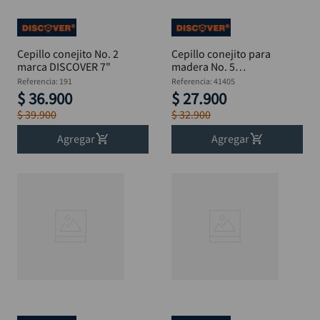
Cepillo conejito No. 2
Cepillo conejito para
marca DISCOVER 7"
madera No. 5
DISCOVER 138 mm
Referencia
:
191
Referencia
:
41405
$
36
.
900
$
27
.
900
$
39
.
900
$
32
.
900
Agregar
Agregar