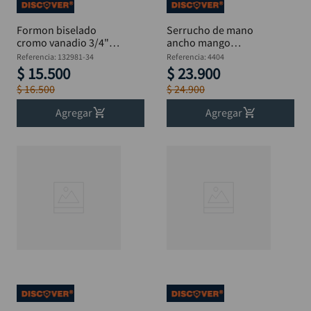
Formon biselado
Serrucho de mano
cromo vanadio 3/4"
ancho mango
DISCOVER
ergonómico
Referencia
:
132981-34
Referencia
:
4404
DISCOVER 24"
$
15
.
500
$
23
.
900
$
16
.
500
$
24
.
900
Agregar
Agregar