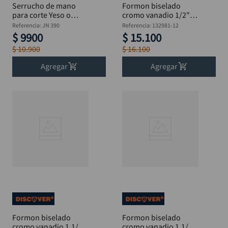
Serrucho de mano
Formon biselado
para corte Yeso o
cromo vanadio 1/2"
Drywall 1.2 mm 6.1/2"
DISCOVER
Referencia
:
JN 390
Referencia
:
132981-12
DISCOVER
$
9900
$
15
.
100
$
10
.
900
$
16
.
100
Agregar
Agregar
Formon biselado
Formon biselado
cromo vanadio 1.1/4"
cromo vanadio 1.1/2"