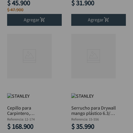
$
45
.
900
$
31
.
900
$
47
.
900
Agregar
Agregar
Cepillo para
Serrucho para Drywall
Carpintero,
mango plástico 6.3/8
corrugado No.4
STANLEY 15-556
Referencia
:
12-174
Referencia
:
15-556
STANLEY 12-174
$
168
.
900
$
35
.
990