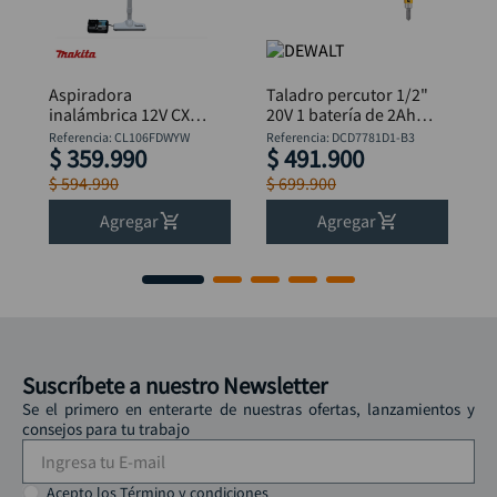
Aspiradora
Taladro percutor 1/2"
inalámbrica 12V CXT 1
20V 1 batería de 2Ah +
(BL1016)+cargador
bolso DeWalt
Referencia
:
CL106FDWYW
Referencia
:
DCD7781D1-B3
$
359
.
990
$
491
.
900
MAKITA
DCD7781D1-B3
+Obsequio
$
594
.
990
$
699
.
900
Avellanador Dewalt
DW2700
Agregar
Agregar
Suscríbete a nuestro Newsletter
Se el primero en enterarte de nuestras ofertas, lanzamientos y
consejos para tu trabajo
Acepto los Término y condiciones