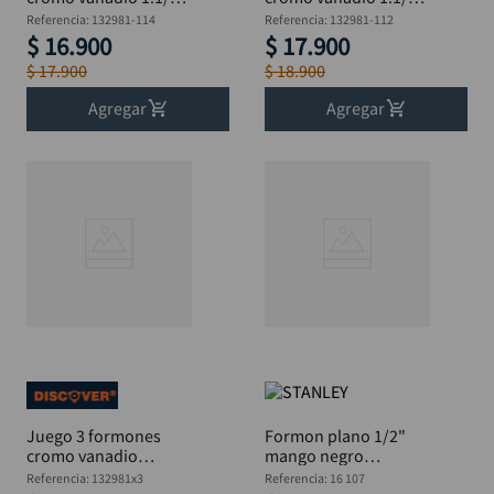
DISCOVER
DISCOVER
Referencia
:
132981-114
Referencia
:
132981-112
$
16
.
900
$
17
.
900
$
17
.
900
$
18
.
900
Agregar
Agregar
Juego 3 formones
Formon plano 1/2"
cromo vanadio
mango negro
3/8,5/8 y 1” DISCOVER
STANLEY 16 107
Referencia
:
132981x3
Referencia
:
16 107