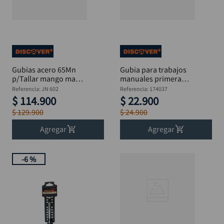
Gubias acero 65Mn
Gubia para trabajos
p/Tallar mango mad
manuales primera
Jg 12 PzDISCOVER
calidad Jg 12 Pzs
Referencia
:
JN 602
Referencia
:
174037
DISCOVER
$
114
.
900
$
22
.
900
$
129
.
900
$
24
.
900
Agregar
Agregar
-
6 %