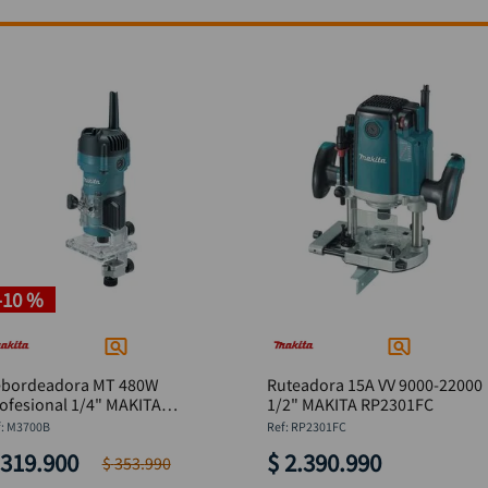
-
10 %
ebordeadora MT 480W
Ruteadora 15A VV 9000-22000
ofesional 1/4" MAKITA
1/2" MAKITA RP2301FC
3700B
:
M3700B
:
RP2301FC
319
.
900
$
2
.
390
.
990
$
353
.
990