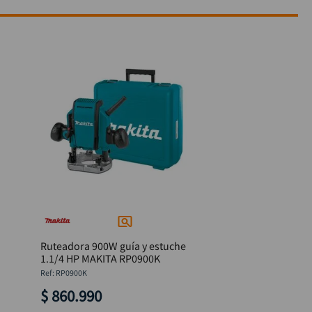
Ruteadora 900W guía y estuche
1.1/4 HP MAKITA RP0900K
:
RP0900K
$
860
.
990