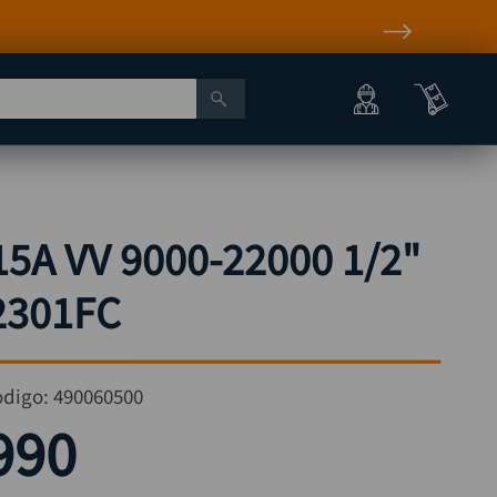
15A VV 9000-22000 1/2"
2301FC
odigo:
490060500
990