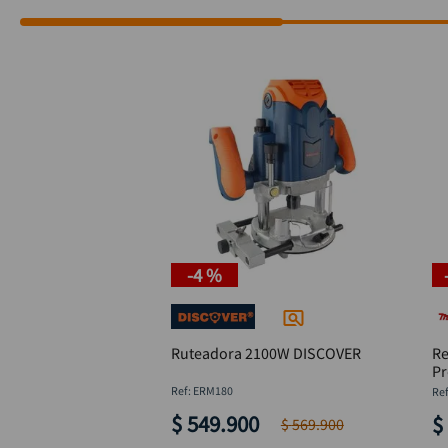
-
4 %
Ruteadora 2100W DISCOVER
R
Pr
M
:
ERM180
$
549
.
900
$
$
569
.
900