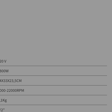
20 V
800W
4X33X23,5CM
000-22000RPM
,1Kg
/2"