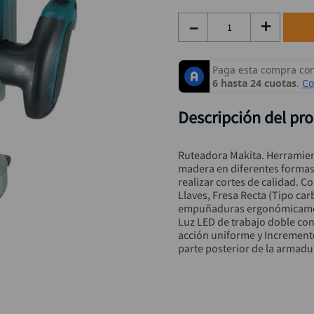
hidrolavadora
9
.
－
＋
black decker
10
.
Descripción del pr
Ruteadora Makita. Herramient
madera en diferentes formas c
realizar cortes de calidad. C
Llaves, Fresa Recta (Tipo car
empuñaduras ergonómicament
Luz LED de trabajo doble con 
acción uniforme y Incremento
parte posterior de la armadu