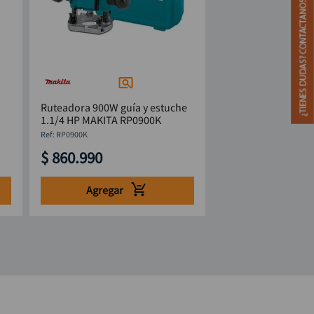
Ruteadora 900W guía y estuche
1.1/4 HP MAKITA RP0900K
:
RP0900K
$
860
.
990
Agregar