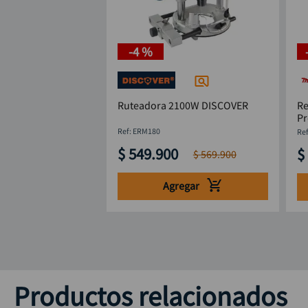
-
4 %
Ruteadora 2100W DISCOVER
R
Pr
M
:
ERM180
$
549
.
900
$
$
569
.
900
Agregar
Productos relacionados