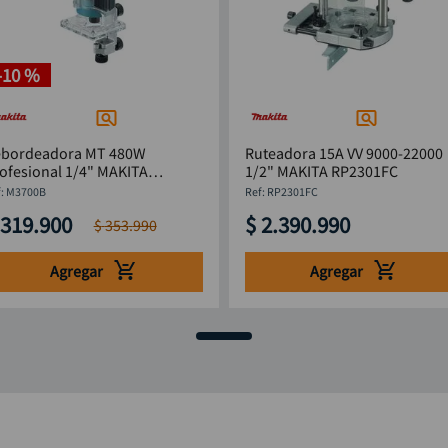
-
10 %
ebordeadora MT 480W
Ruteadora 15A VV 9000-22000
ofesional 1/4" MAKITA
1/2" MAKITA RP2301FC
3700B
:
M3700B
:
RP2301FC
319
.
900
$
2
.
390
.
990
$
353
.
990
Agregar
Agregar