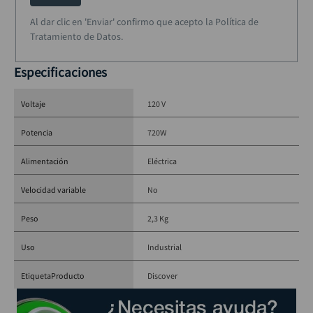
Al dar clic en 'Enviar' confirmo que acepto la Política de
Potencia:
 720W
Tratamiento de Datos.
Voltaje:
 120V
Mandril:
 SDS Plus
Especificaciones
Velocidad variable:
 No aplica
Peso:
 2,3 kg
Referencia del producto:
 GBH 220
Voltaje
120 V
Potencia
720W
Alimentación
Eléctrica
Velocidad variable
No
Peso
2,3 Kg
Uso
Industrial
EtiquetaProducto
Discover