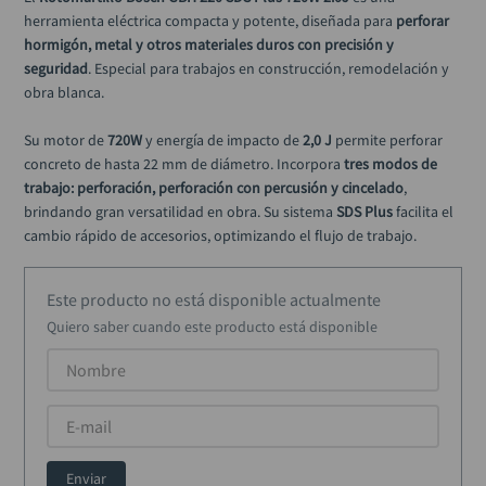
black decker
10
.
herramienta eléctrica compacta y potente, diseñada para 
perforar 
hormigón, metal y otros materiales duros con precisión y 
seguridad
. Especial para trabajos en construcción, remodelación y 
obra blanca.
Su motor de 
720W
 y energía de impacto de 
2,0 J
 permite perforar 
concreto de hasta 22 mm de diámetro. Incorpora 
tres modos de 
trabajo: perforación, perforación con percusión y cincelado
, 
brindando gran versatilidad en obra. Su sistema 
SDS Plus
 facilita el 
cambio rápido de accesorios, optimizando el flujo de trabajo.
Con un peso de solo 
2,3 kg
, es una herramienta equilibrada y 
Este producto no está disponible actualmente
cómoda para jornadas prolongadas. Además, cuenta con 
Quiero saber cuando este producto está disponible
protección contra sobrecarga y maletín plástico para transporte 
seguro.
Una solución profesional Bosch para quienes buscan eficiencia, 
potencia y durabilidad en un equipo compacto.
Especificaciones técnicas:
Enviar