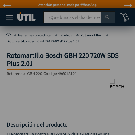
Atención personalizada por WhatsApp
¿Qué buscas el día de hoy?
TÉRMINOS MÁS BUSCADOS
Herramienta electrica
Taladros
Rotomartillos
Rotomartillo Bosch GBH 220 720W SDS Plus 2.0J
taladro
1
.
Rotomartillo Bosch GBH 220 720W SDS
taladros pulidoras
2
.
Plus 2.0J
compresor
3
.
Referencia
:
GBH 220
Codigo:
496018101
llave
4
.
combo
5
.
ruteadora
6
.
sierra circular
7
.
broca
8
.
Descripción del producto
hidrolavadora
9
.
El 
Rotomartillo Bosch GBH 220 SDS Plus 720W 2.0J
 es una 