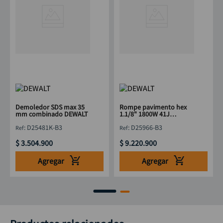
Demoledor SDS max 35
Rompe pavimento hex
mm combinado DEWALT
1.1/8" 1800W 41J
DeWALT
:
D25481K-B3
:
D25966-B3
$
3
.
504
.
900
$
9
.
220
.
900
Agregar
Agregar