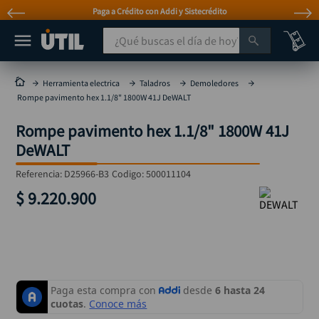
Paga a Crédito con Addi y Sistecrédito
¿Qué buscas el día de hoy?
TÉRMINOS MÁS BUSCADOS
Herramienta electrica
Taladros
Demoledores
Rompe pavimento hex 1.1/8" 1800W 41J DeWALT
taladro
1
.
Rompe pavimento hex 1.1/8" 1800W 41J
taladros pulidoras
2
.
DeWALT
compresor
3
.
Referencia
:
D25966-B3
Codigo:
500011104
llave
4
.
$
9
.
220
.
900
sierra circular
5
.
ruteadora
6
.
broca
7
.
hidrolavadora
8
.
rueda
9
.