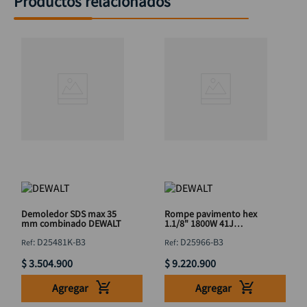
Productos relacionados
Demoledor SDS max 35
Rompe pavimento hex
mm combinado DEWALT
1.1/8" 1800W 41J
DeWALT
:
D25481K-B3
:
D25966-B3
$
3
.
504
.
900
$
9
.
220
.
900
Agregar
Agregar