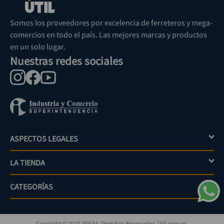
Somos los proveedores por excelencia de ferreteros y mega-
comercios en todo el país. Las mejores marcas y productos
en un solo lugar.
Nuestras redes sociales
ASPECTOS LEGALES
+
LA TIENDA
+
Política de tratamiento de datos personales
Aviso de privacidad
CATEGORÍAS
+
Mi cuenta
Términos y condiciones
Escríbenos
Políticas de distribución y despacho
Jardinería
PQRs
Políticas de devolución
Copyright © 2023 JEN SA. Derechos Reservados. Util.com.co.