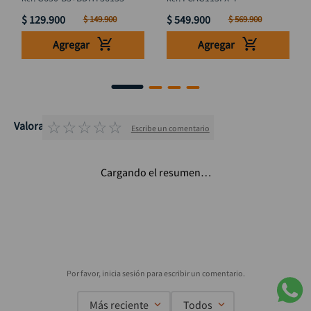
$
129
.
900
$
549
.
900
$
149
.
900
$
569
.
900
Agregar
Agregar
☆
☆
☆
☆
☆
Valoraciones
Escribe un comentario
Cargando el resumen…
Más reciente
Todos