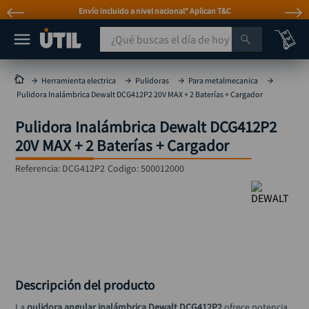
Envío incluido a nivel nacional* Aplican T&C
¿Qué buscas el día de hoy?
TÉRMINOS MÁS BUSCADOS
Herramienta electrica
Pulidoras
Para metalmecanica
Pulidora Inalámbrica Dewalt DCG412P2 20V MAX + 2 Baterías + Cargador
taladro
1
.
Pulidora Inalámbrica Dewalt DCG412P2
taladros pulidoras
2
.
20V MAX + 2 Baterías + Cargador
compresor
3
.
Referencia
:
DCG412P2
Codigo:
500012000
broca
4
.
sierra circular
5
.
hidrolavadora
6
.
ruteadora
7
.
mototool
8
.
Descripción del producto
taladro inalámbrico
9
.
La 
pulidora angular inalámbrica Dewalt DCG412P2
 ofrece potencia, 