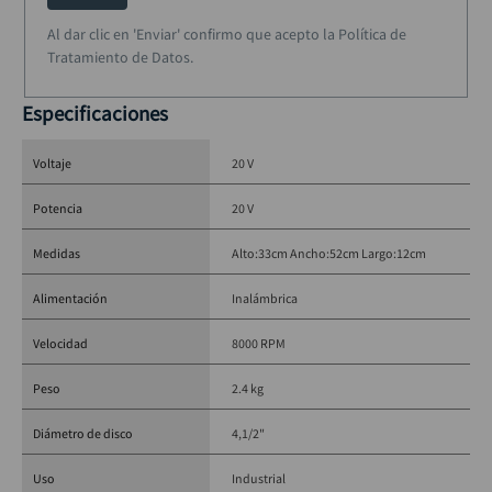
bloqueo del eje.
Al dar clic en 'Enviar' confirmo que acepto la Política de
Empuñadura lateral de 2 posiciones, para mayor estabilidad 
Tratamiento de Datos.
y control.
Botón de seguridad que evita el arranque accidental.
Especificaciones
Incluye disco de corte tipo 1 para metal DW4543.
Ideal para:
Voltaje
20 V
Corte de varillas, tuberías, barras de refuerzo
Lijado con discos flap
Potencia
20 V
Desbaste con muelas abrasivas
Medidas
Alto:33cm Ancho:52cm Largo:12cm
Especificaciones técnicas:
Alimentación
Inalámbrica
Velocidad
8000 RPM
Voltaje: 20V MAX
Velocidad: 7000 RPM
Peso
2.4 kg
Tipo de motor: Inalámbrico de alto torque
Diámetro de disco
4,1/2"
Rosca del eje: 5/8"
Peso: 2.4 kg
Uso
Industrial