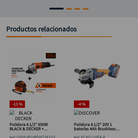
Productos relacionados
-
13 %
-
4 %
Pulidora 4.1/2" 650W
Pulidora 4.1/2" 20V 1
BLACK & DECKER +
baterías 4Ah Brushless
Flexómetro 5M
estuche DISCOVER
:
G650-B3+BDHT36153
:
FCAG115FX-4