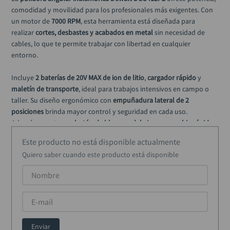
rodachina
10
.
comodidad y movilidad para los profesionales más exigentes. Con 
un motor de 
7000 RPM
, esta herramienta está diseñada para 
realizar 
cortes, desbastes y acabados en metal
 sin necesidad de 
cables, lo que te permite trabajar con libertad en cualquier 
entorno.
Incluye 
2 baterías de 20V MAX de ion de litio
, 
cargador rápido
 y 
maletín de transporte
, ideal para trabajos intensivos en campo o 
taller. Su diseño ergonómico con 
empuñadura lateral de 2 
posiciones
 brinda mayor control y seguridad en cada uso.
Además, cuenta con 
botón de bloqueo del eje para cambio rápido 
de disco sin herramientas
 y un sistema de seguridad que evita 
Este producto no está disponible actualmente
encendidos accidentales.
Quiero saber cuando este producto está disponible
Características destacadas:
Motor de 7000 RPM: alto desempeño para corte y rectificado.
Funciona con baterías 20V MAX, sin cables ni restricciones.
Enviar
Cambio de disco sin herramientas, gracias al botón de 