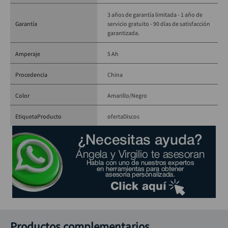
3 años de garantía limitada - 1 año de
Garantía
servicio gratuito - 90 días de satisfacción
garantizada.
Amperaje
5 Ah
Procedencia
China
Color
Amarillo/Negro
EtiquetaProducto
oferta
Discos
Productos complementarios