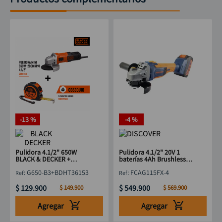
-
13 %
-
4 %
Pulidora 4.1/2" 650W
Pulidora 4.1/2" 20V 1
BLACK & DECKER +
baterías 4Ah Brushless
Flexómetro 5M
estuche DISCOVER
:
G650-B3+BDHT36153
:
FCAG115FX-4
$
129
.
900
$
549
.
900
$
149
.
900
$
569
.
900
Agregar
Agregar