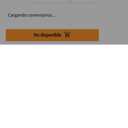
Cargando comentarios…
No disponible
Suscríbete a nuestro Newsletter
Se el primero en enterarte de nuestras ofertas, lanzamientos y
consejos para tu trabajo
Acepto los Término y condiciones
Suscribirme
Medios de pago