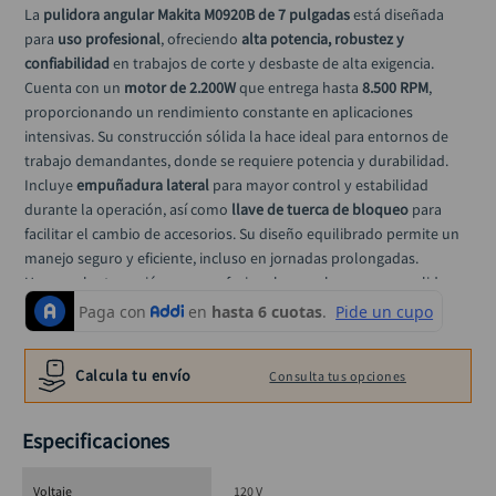
black decker
10
.
La 
pulidora angular Makita M0920B de 7 pulgadas
 está diseñada 
para 
uso profesional
, ofreciendo 
alta potencia, robustez y 
confiabilidad
 en trabajos de corte y desbaste de alta exigencia.
Cuenta con un 
motor de 2.200W
 que entrega hasta 
8.500 RPM
, 
proporcionando un rendimiento constante en aplicaciones 
intensivas. Su construcción sólida la hace ideal para entornos de 
trabajo demandantes, donde se requiere potencia y durabilidad.
Incluye 
empuñadura lateral
 para mayor control y estabilidad 
durante la operación, así como 
llave de tuerca de bloqueo
 para 
facilitar el cambio de accesorios. Su diseño equilibrado permite un 
manejo seguro y eficiente, incluso en jornadas prolongadas.
Una excelente opción para profesionales que buscan una pulidora 
potente, resistente y confiable con el respaldo Makita.
Nota: No incluye disco.
Calcula tu envío
Consulta tus opciones
Especificaciones técnicas
Especificaciones
Potencia: 
2.200 W
Diámetro del disco: 
180 mm (7”)
Velocidad sin carga: 
8.500 RPM
Voltaje
120 V