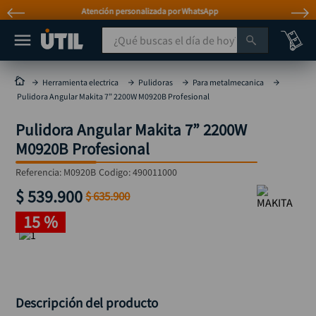
Paga a Crédito con Addi y Sistecrédito
¿Qué buscas el día de hoy?
TÉRMINOS MÁS BUSCADOS
Herramienta electrica
Pulidoras
Para metalmecanica
Pulidora Angular Makita 7” 2200W M0920B Profesional
taladro
1
.
Pulidora Angular Makita 7” 2200W
taladros pulidoras
2
.
M0920B Profesional
compresor
3
.
Referencia
:
M0920B
Codigo:
490011000
llave
4
.
$
539
.
900
$
635
.
900
combo
5
.
15 %
ruteadora
6
.
sierra circular
7
.
broca
8
.
hidrolavadora
9
.
Descripción del producto