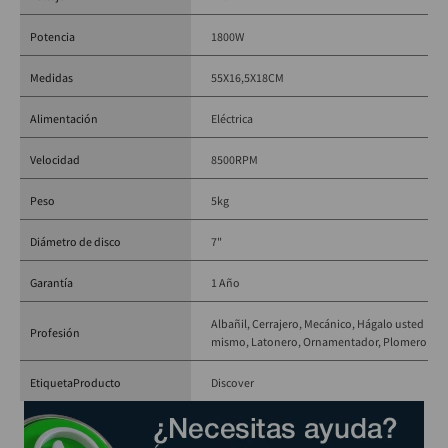
Dimensiones (L x A x H): 
439 x 200 x 141 mm
Potencia
1800W
Peso neto: 
5,0 kg
Longitud del cable: 
2,0 m
Medidas
55X16,5X18CM
Modelo: 
M0920B
Marca: 
Makita
Alimentación
Eléctrica
Velocidad
8500RPM
Peso
5kg
Diámetro de disco
7"
Garantía
1 Año
Albañil
Cerrajero
Mecánico
Hágalo usted
Profesión
mismo
Latonero
Ornamentador
Plomero
EtiquetaProducto
Discover