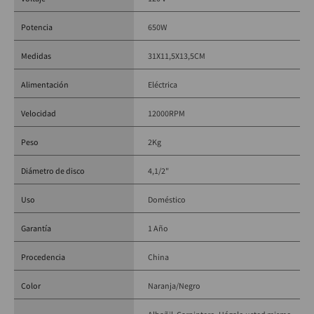
Velocidad: 11.000 RPM (aprox.)
Diámetro del disco: 4-1/2" (115 mm)
Potencia
650W
Tipo de herramienta: Pulidora / Esmeril angular
Medidas
31X11,5X13,5CM
Alimentación: Eléctrica (con cable)
Diseño: Compacto y liviano
Alimentación
Eléctrica
Uso: Corte, desbaste y pulido
Marca: BLACK+DECKER
Velocidad
12000RPM
Referencia: G650-B3
Peso
2Kg
Diámetro de disco
4,1/2"
Uso
Doméstico
Garantía
1 Año
Procedencia
China
Color
Naranja/Negro