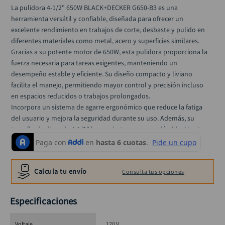
alicate
10
.
La pulidora 4-1/2" 650W BLACK+DECKER G650-B3 es una 
herramienta versátil y confiable, diseñada para ofrecer un 
excelente rendimiento en trabajos de corte, desbaste y pulido en 
diferentes materiales como metal, acero y superficies similares.
Gracias a su potente motor de 650W, esta pulidora proporciona la 
fuerza necesaria para tareas exigentes, manteniendo un 
desempeño estable y eficiente. Su diseño compacto y liviano 
facilita el manejo, permitiendo mayor control y precisión incluso 
en espacios reducidos o trabajos prolongados.
Incorpora un sistema de agarre ergonómico que reduce la fatiga 
del usuario y mejora la seguridad durante su uso. Además, su 
tamaño de disco de 4-1/2" la convierte en una opción ideal tanto 
para profesionales como para usuarios del hogar que buscan 
calidad y durabilidad en cada trabajo.
Es la herramienta perfecta para talleres, construcción, 
Calcula tu envío
Consulta tus opciones
mantenimiento y trabajos de metalmecánica, ofreciendo un 
balance ideal entre potencia, comodidad y precio.
Especificaciones
🔹 
Especificaciones técnicas
Potencia: 650W
Voltaje
120 V