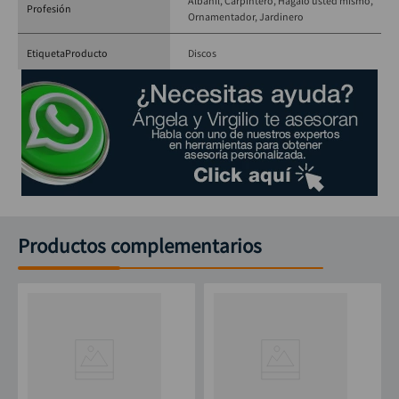
Albañil
Carpintero
Hágalo usted mismo
Profesión
Ornamentador
Jardinero
EtiquetaProducto
Discos
Productos complementarios