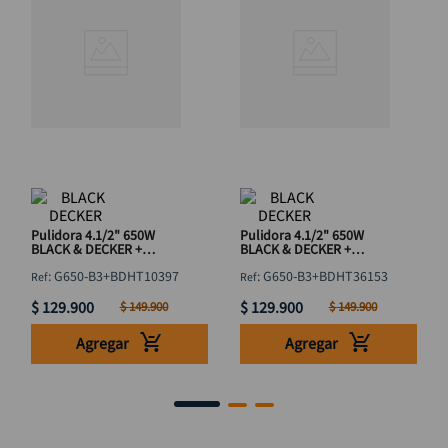
Pulidora 4.1/2" 650W
Pulidora 4.1/2" 650W
BLACK & DECKER +
BLACK & DECKER +
Bisturí Trapezoidal
Flexómetro 5M
:
G650-B3+BDHT10397
:
G650-B3+BDHT36153
$
129
.
900
$
129
.
900
$
149
.
900
$
149
.
900
Agregar
Agregar