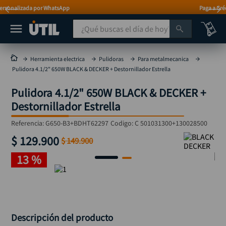
Paga a Crédito con Addi y Sistecrédito
¿Qué buscas el día de hoy?
TÉRMINOS MÁS BUSCADOS
Herramienta electrica
Pulidoras
Para metalmecanica
Pulidora 4.1/2" 650W BLACK & DECKER + Destornillador Estrella
taladro
1
.
Pulidora 4.1/2" 650W BLACK & DECKER +
taladros pulidoras
2
.
Destornillador Estrella
compresor
3
.
Referencia
:
G650-B3+BDHT62297
Codigo:
C 501031300+130028500
llave
4
.
$
129
.
900
$
149
.
900
sierra circular
5
.
13 %
ruteadora
6
.
broca
7
.
hidrolavadora
8
.
rueda
9
.
Descripción del producto