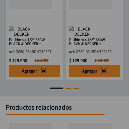
Pulidora 4.1/2" 650W
Pulidora 4.1/2" 650W
BLACK & DECKER +
BLACK & DECKER +
Bisturí Trapezoidal
Flexómetro 5M
:
G650-B3+BDHT10397
:
G650-B3+BDHT36153
$
129
.
900
$
129
.
900
$
149
.
900
$
149
.
900
Agregar
Agregar
Productos relacionados