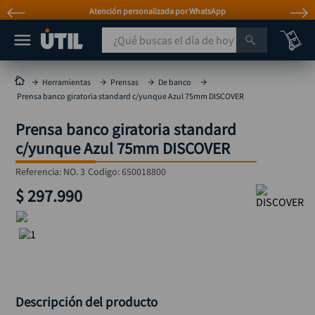
Atención personalizada por WhatsApp
¿Qué buscas el día de hoy?
TÉRMINOS MÁS BUSCADOS
Herramientas
Prensas
De banco
Prensa banco giratoria standard c/yunque Azul 75mm DISCOVER
taladro
1
.
Prensa banco giratoria standard
taladros pulidoras
2
.
c/yunque Azul 75mm DISCOVER
compresor
3
.
Referencia
:
NO. 3
Codigo:
650018800
broca
4
.
$
297
.
990
sierra circular
5
.
hidrolavadora
6
.
ruteadora
7
.
mototool
8
.
taladro inalámbrico
9
.
Descripción del producto