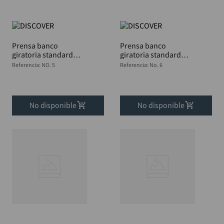
Prensa banco
Prensa banco
giratoria standard
giratoria standard
c/yunque Azul 125mm
c/yunque Azul 150mm
Referencia
:
NO. 5
Referencia
:
No. 6
DISCOVER
DISCOVER
No disponible
No disponible