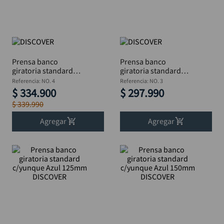
taladro inalámbrico
10
.
Prensa banco
Prensa banco
giratoria standard
giratoria standard
c/yunque Azul 100mm
c/yunque Azul 75mm
Referencia
:
NO. 4
Referencia
:
NO. 3
DISCOVER
DISCOVER
$
334
.
900
$
297
.
990
$
339
.
990
Agregar
Agregar