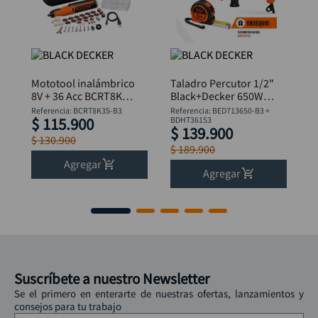
Mototool inalámbrico
Taladro Percutor 1/2"
8V + 36 Acc BCRT8K35
Black+Decker 650W
B&D
BED713650-B3 +
Referencia
:
BCRT8K35-B3
Referencia
:
BED713650-B3 +
$
115
.
900
Flexómetro
BDHT36153
$
139
.
900
$
130
.
900
$
189
.
900
Agregar
Agregar
Suscríbete a nuestro Newsletter
Se el primero en enterarte de nuestras ofertas, lanzamientos y
consejos para tu trabajo