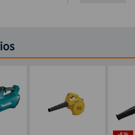
ios
-
8 %