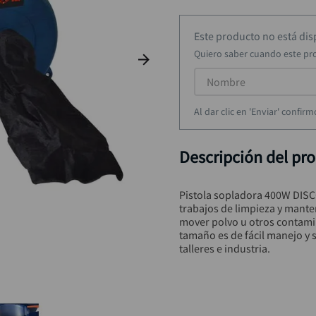
taladro inalámbrico
9
.
llave
10
.
Este producto no está di
Quiero saber cuando este pr
Al dar clic en 'Enviar' confi
Descripción del pr
Pistola sopladora 400W DISC
trabajos de limpieza y mant
mover polvo u otros contamin
tamaño es de fácil manejo y s
talleres e industria.