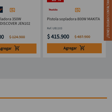
pladora 350W
Pistola sopladora 800W MAKITA
 DISCOVER JEN102
:
UB1103
$
415
.
900
00
$
487
.
900
$
124
.
900
Agregar
Agregar