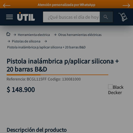
Atención personalizada por WhatsApp
¿Qué buscas el día de hoy?
TÉRMINOS MÁS BUSCADOS
Herramienta electrica
Otras herramientas eléctricas
Pistolas de silicona
taladro
1
.
Pistola inalámbrica p/aplicar silicona + 20 barras B&D
taladros pulidoras
2
.
Pistola inalámbrica p/aplicar silicona +
compresor
3
.
20 barras B&D
llave
4
.
Referencia
:
BCGL115FF
Codigo:
130081000
sierra circular
5
.
$
148
.
900
ruteadora
6
.
broca
7
.
hidrolavadora
8
.
rueda
9
.
Descripción del producto