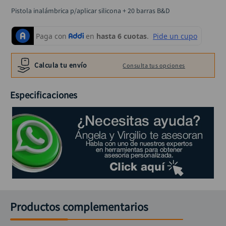
alicate
10
.
Pistola inalámbrica p/aplicar silicona + 20 barras B&D
Calcula tu envío
Consulta tus opciones
Especificaciones
Productos complementarios