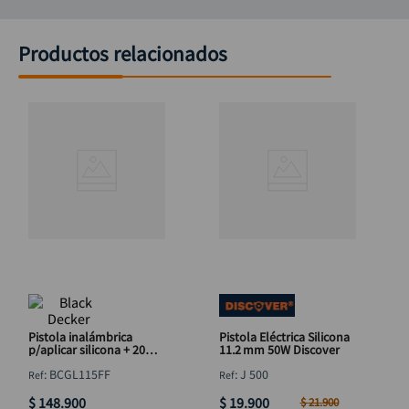
Productos relacionados
Pistola inalámbrica
Pistola Eléctrica Silicona
p/aplicar silicona + 20
11.2 mm 50W Discover
barras B&D
:
BCGL115FF
:
J 500
$
148
.
900
$
19
.
900
$
21
.
900