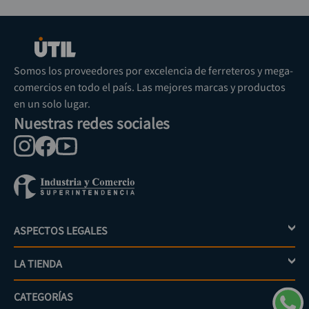
Somos los proveedores por excelencia de ferreteros y mega-
comercios en todo el país. Las mejores marcas y productos
en un solo lugar.
Nuestras redes sociales
ASPECTOS LEGALES
+
LA TIENDA
+
Política de tratamiento de datos personales
Aviso de privacidad
CATEGORÍAS
+
Mi cuenta
Términos y condiciones