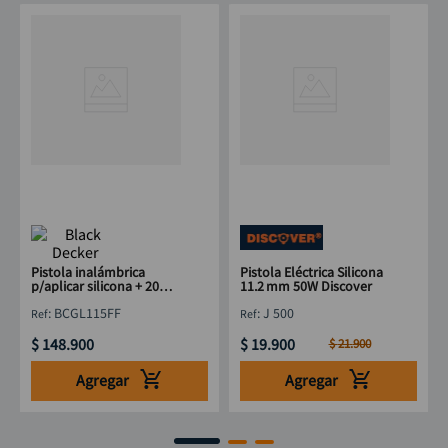
Pistola inalámbrica
Pistola Eléctrica Silicona
p/aplicar silicona + 20
11.2 mm 50W Discover
barras B&D
:
BCGL115FF
:
J 500
$
148
.
900
$
19
.
900
$
21
.
900
Agregar
Agregar