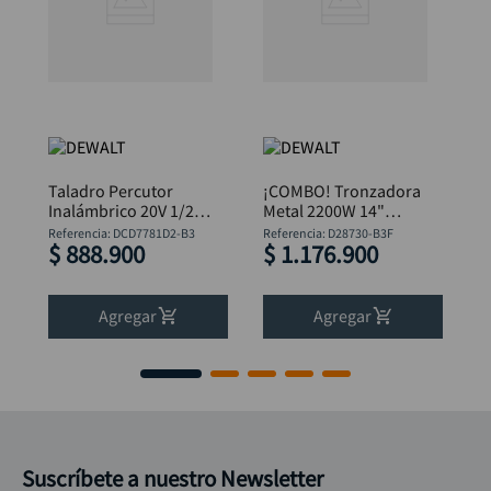
Taladro Percutor
¡COMBO! Tronzadora
Inalámbrico 20V 1/2”
Metal 2200W 14"
Brushless DeWalt
D28730 + Pulidora
Referencia
:
DCD7781D2-B3
Referencia
:
D28730-B3F
$
888
.
900
$
1
.
176
.
900
DCD7781D2-B3
4.1/2" DWE750-B3
DeWalt
Agregar
Agregar
Suscríbete a nuestro Newsletter