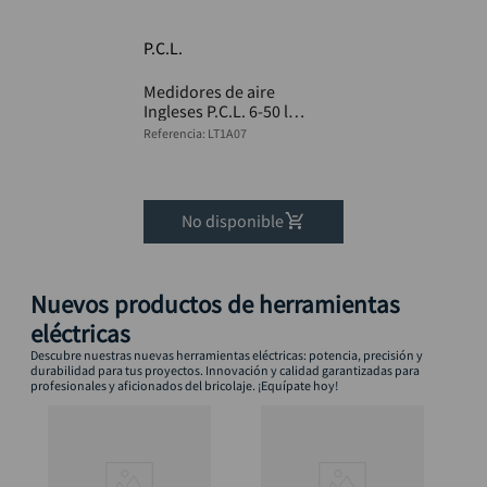
alicate
10
.
P.C.L.
Medidores de aire
Ingleses P.C.L. 6-50 lbs
BLISTER
Referencia
:
LT1A07
No disponible
Nuevos productos de herramientas
eléctricas
Descubre nuestras nuevas herramientas eléctricas: potencia, precisión y
durabilidad para tus proyectos. Innovación y calidad garantizadas para
profesionales y aficionados del bricolaje. ¡Equípate hoy!