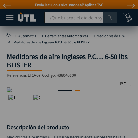
Envío incluido a nivel nacional* Aplican T&C
¿Qué buscas el día de hoy?
TÉRMINOS MÁS BUSCADOS
Automotriz
Herramientas Automotrices
Medidores de Aire
Medidores de aire Ingleses P.C.L. 6-50 lbs BLISTER
taladro
1
.
Medidores de aire Ingleses P.C.L. 6-50 lbs
taladros pulidoras
2
.
BLISTER
compresor
3
.
Referencia
:
LT1A07
Codigo:
488040800
llave
4
.
P.C.L.
sierra circular
5
.
ruteadora
6
.
broca
7
.
hidrolavadora
8
.
Descripción del producto
rueda
9
.
Medidor de aire ingles P.C.L Es una herramienta empleada para la 