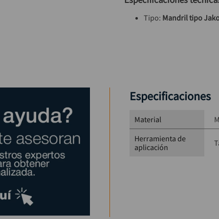
Tipo: 
Mandril tipo Jak
Capacidad: 
1/32” – 1/2
Rosca: 
3/8" – 24 UNF
Material: 
Metálico
Sistema de ajuste: 
Con 
Especificaciones
Material
M
Herramienta de
T
aplicación