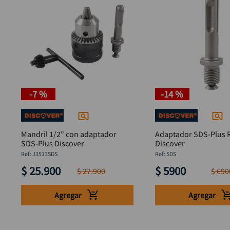
-
7 %
-
14 %
Mandril 1/2" con adaptador
Adaptador SDS-Plus R
SDS-Plus Discover
Discover
:
J3513SDS
:
SDS
$
25
.
900
$
5900
$
27
.
900
$
690
Agregar
Agregar