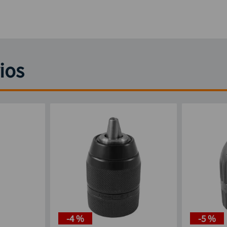
ios
-
4 %
-
5 %