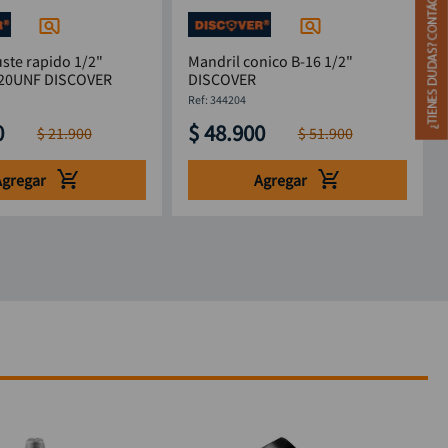
uste rapido 1/2"
Mandril conico B-16 1/2"
-20UNF DISCOVER
DISCOVER
:
344204
0
$
48
.
900
$
21
.
900
$
51
.
900
Agregar
Agregar