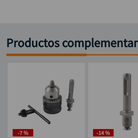
Productos complementar
-
7 %
-
14 %