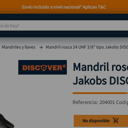
nal* Aplican T&C
 de hoy?
TÉRMINOS MÁS BUSCADOS
Mandriles y llaves
Mandril rosca 24 UNF 3/8" tipo Jakobs DI
taladro
1
.
taladros pulidoras
2
.
Mandril ros
compresor
3
.
Jakobs DIS
mototool
4
.
broca
5
.
sierra circular
6
.
Referencia
:
204001
Codi
llave impacto
7
.
hidrolavadora
8
.
No disponible