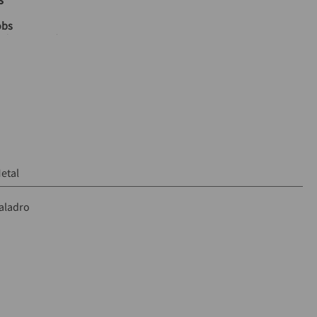
obs
” (1 – 13 mm)
llave
etal
aladro