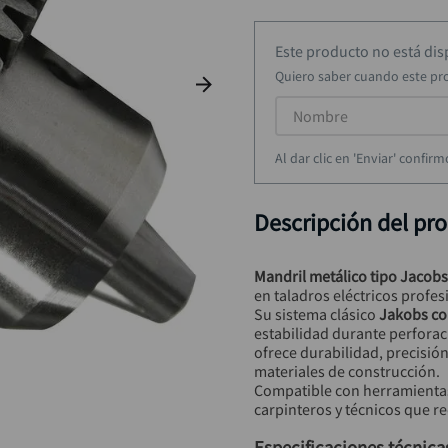
alicate
9
.
taladro inalámbrico
10
.
Este producto no está di
Quiero saber cuando este pr
Al dar clic en 'Enviar' confi
Descripción del pr
Mandril metálico tipo Jacobs
en taladros eléctricos profes
Su sistema clásico 
Jakobs co
estabilidad durante perforac
ofrece durabilidad, precisió
materiales de construcción.
Compatible con herramienta
carpinteros y técnicos que r
Especificaciones técnica