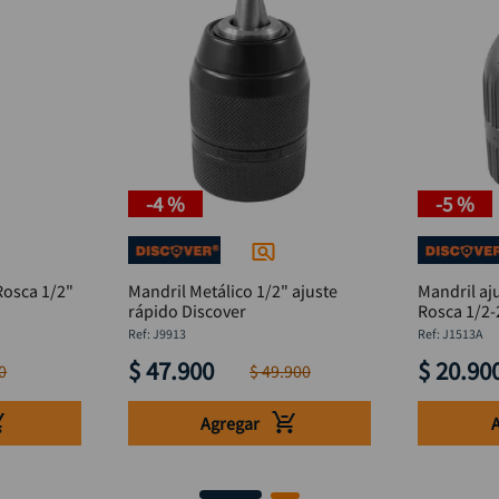
-
4 %
-
5 %
osca 1/2"
Mandril Metálico 1/2" ajuste
Mandril aj
rápido Discover
Rosca 1/2
:
J9913
:
J1513A
$
47
.
900
$
20
.
90
0
$
49
.
900
Agregar