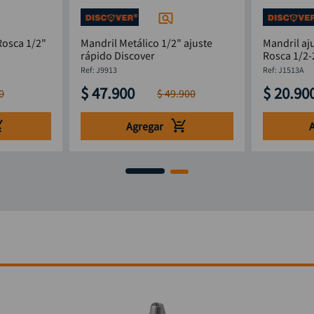
osca 1/2"
Mandril Metálico 1/2" ajuste
Mandril aj
rápido Discover
Rosca 1/2
:
J9913
:
J1513A
$
47
.
900
$
20
.
90
0
$
49
.
900
Agregar