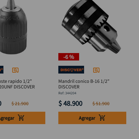
-
6 %
uste rapido 1/2"
Mandril conico B-16 1/2"
-20UNF DISCOVER
DISCOVER
:
344204
0
$
48
.
900
$
21
.
900
$
51
.
900
Agregar
Agregar