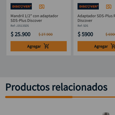
Mandril 1/2" con adaptador
Adaptador SDS-Plus R
SDS-Plus Discover
Discover
:
J3513SDS
:
SDS
$
25
.
900
$
5900
$
27
.
900
$
690
Agregar
Agregar
Productos relacionados