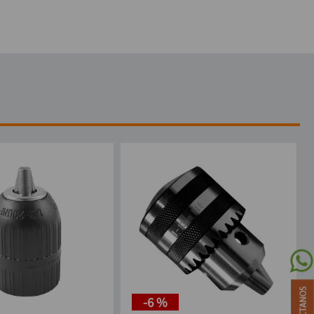
-
6 %