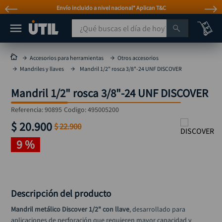
Envío incluido a nivel nacional* Aplican T&C
¿Qué buscas el día de hoy?
TÉRMINOS MÁS BUSCADOS
Accesorios para herramientas
Otros accesorios
Mandriles y llaves
Mandril 1/2" rosca 3/8"-24 UNF DISCOVER
taladro
1
.
taladros pulidoras
2
.
Mandril 1/2" rosca 3/8"-24 UNF DISCOVER
compresor
3
.
Referencia
:
90895
Codigo:
495005200
broca
$
20
.
900
4
.
$
22
.
900
sierra circular
9 %
5
.
hidrolavadora
6
.
ruteadora
7
.
Descripción del producto
mototool
8
.
Mandril metálico Discover 1/2" con llave
, desarrollado para 
taladro inalámbrico
9
.
aplicaciones de perforación que requieren mayor capacidad y 