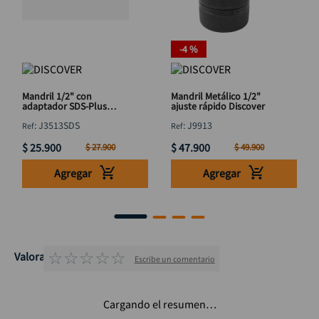
-
4 %
Mandril 1/2" con
Mandril Metálico 1/2"
adaptador SDS-Plus
ajuste rápido Discover
Discover
:
J3513SDS
:
J9913
$
25
.
900
$
47
.
900
$
27
.
900
$
49
.
900
Agregar
Agregar
☆
☆
☆
☆
☆
Valoraciones
Escribe un comentario
Cargando el resumen…