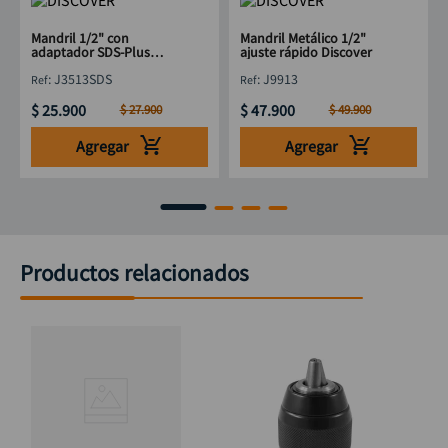
Mandril 1/2" con
Mandril Metálico 1/2"
adaptador SDS-Plus
ajuste rápido Discover
Discover
:
J3513SDS
:
J9913
$
25
.
900
$
47
.
900
$
27
.
900
$
49
.
900
Agregar
Agregar
Productos relacionados