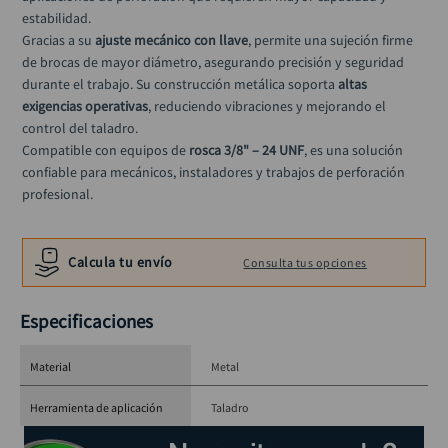
llave impacto
10
.
estabilidad.
Gracias a su 
ajuste mecánico con llave
, permite una sujeción firme 
de brocas de mayor diámetro, asegurando precisión y seguridad 
durante el trabajo. Su construcción metálica soporta 
altas 
exigencias operativas
, reduciendo vibraciones y mejorando el 
control del taladro.
Compatible con equipos de 
rosca 3/8" – 24 UNF
, es una solución 
confiable para mecánicos, instaladores y trabajos de perforación 
profesional.
Especificaciones técnicas
Calcula tu envío
Consulta tus opciones
Capacidad: 
1/16” – 1/2” (1.5 – 13 mm)
Rosca: 
3/8" – 24 UNF
Material: 
Metálico
Especificaciones
Sistema de ajuste: 
Con llave
Material
Metal
Herramienta de aplicación
Taladro