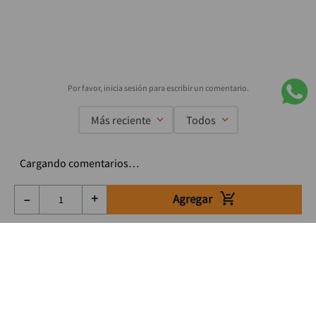
Más reciente
Todos
Cargando comentarios…
Agregar
－
＋
Suscríbete a nuestro Newsletter
Se el primero en enterarte de nuestras ofertas, lanzamientos y
consejos para tu trabajo
Acepto los Término y condiciones