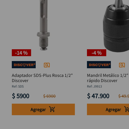
-
14 %
-
4 %
Adaptador SDS-Plus Rosca 1/2"
Mandril Metálico 1/2"
Discover
rápido Discover
:
SDS
:
J9913
$
5900
$
47
.
900
$
6900
$
49
.
Agregar
Agregar