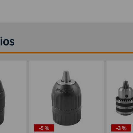
ios
-
5 %
-
3 %