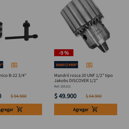
-
9 %
nico B-22 3/4"
Mandril rosca 20 UNF 1/2" tipo
Jakobs DISCOVER 1/2"
:
205101
0
$
49
.
900
$
94
.
900
$
54
.
900
Agregar
Agregar