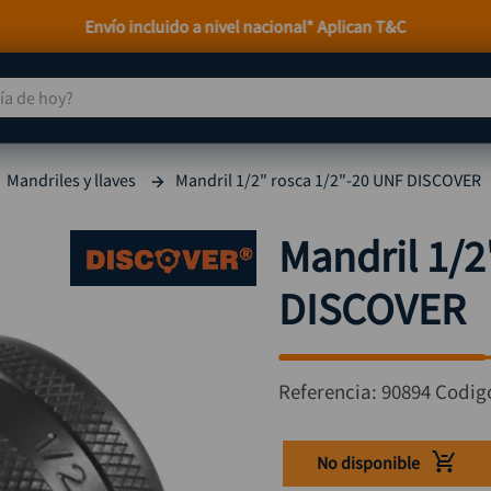
Envío incluido a nivel nacional* Aplican T&C
 de hoy?
TÉRMINOS MÁS BUSCADOS
Mandriles y llaves
Mandril 1/2" rosca 1/2"-20 UNF DISCOVER
taladro
1
.
taladros pulidoras
2
.
Mandril 1/2
compresor
3
.
DISCOVER
sierra circular
4
.
ruteadora
5
.
broca
6
.
Referencia
:
90894
Codig
hidrolavadora
7
.
rueda
8
.
No disponible