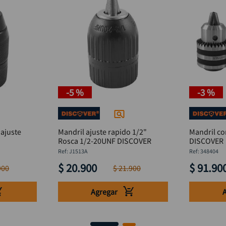
-
5 %
-
3 %
 ajuste
Mandril ajuste rapido 1/2"
Mandril co
Rosca 1/2-20UNF DISCOVER
DISCOVER
:
J1513A
:
348404
$
20
.
900
$
91
.
90
900
$
21
.
900
Agregar