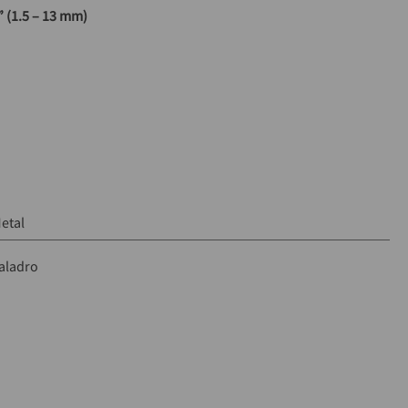
” (1.5 – 13 mm)
llave
etal
aladro