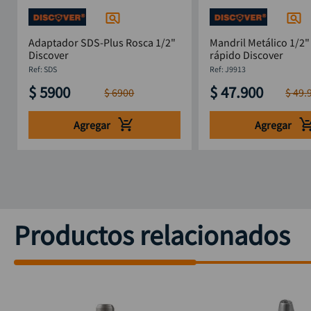
Adaptador SDS-Plus Rosca 1/2"
Mandril Metálico 1/2"
Discover
rápido Discover
:
SDS
:
J9913
$
5900
$
47
.
900
$
6900
$
49
.
Agregar
Agregar
Productos relacionados