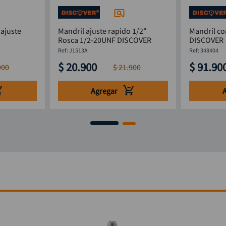
 ajuste
Mandril ajuste rapido 1/2"
Mandril co
Rosca 1/2-20UNF DISCOVER
DISCOVER
:
J1513A
:
348404
$
20
.
900
$
91
.
90
900
$
21
.
900
Agregar