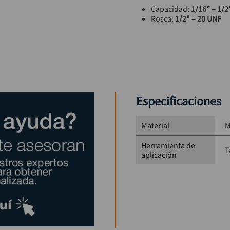
Capacidad: 
1/16” – 1/2
Rosca: 
1/2" – 20 UNF
Material: 
Metálico
Sistema de ajuste: 
Con 
Especificaciones
Material
M
Herramienta de
T
aplicación