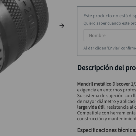
taladro inalámbrico
9
.
alicate
10
.
Este producto no está di
Quiero saber cuando este pr
Al dar clic en 'Enviar' confi
Descripción del pr
Mandril metálico Discover 1/
exigencia en entornos profes
Su sistema de sujeción con l
de mayor diámetro y aplicaci
larga vida útil
, resistencia al
Compatible con herramienta
construcción y mantenimiento
Especificaciones técnica