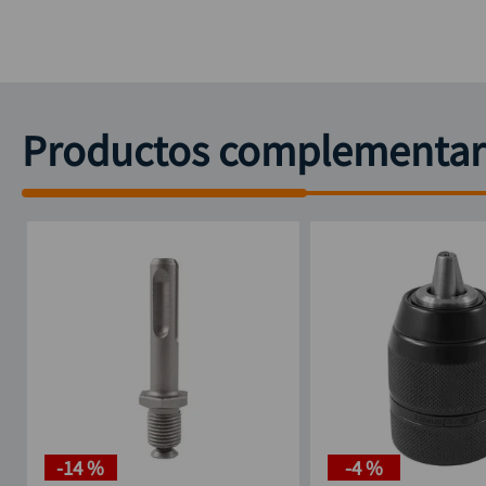
Productos complementar
-
14 %
-
4 %