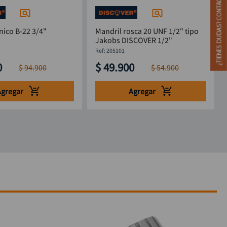
nico B-22 3/4"
Mandril rosca 20 UNF 1/2" tipo
Jakobs DISCOVER 1/2"
:
205101
0
$
49
.
900
$
94
.
900
$
54
.
900
Agregar
Agregar