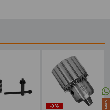
-
9 %