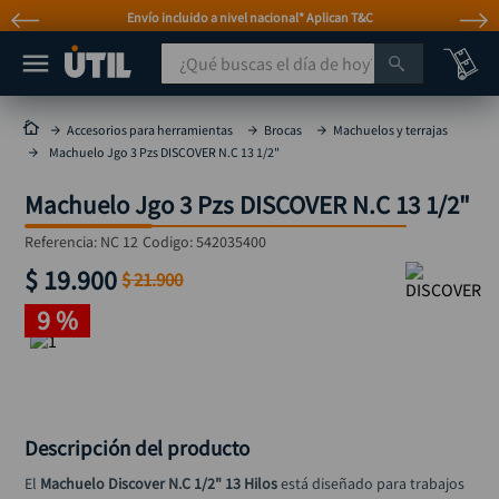
Envío incluido a nivel nacional* Aplican T&C
¿Qué buscas el día de hoy?
TÉRMINOS MÁS BUSCADOS
Accesorios para herramientas
Brocas
Machuelos y terrajas
Machuelo Jgo 3 Pzs DISCOVER N.C 13 1/2"
taladro
1
.
Machuelo Jgo 3 Pzs DISCOVER N.C 13 1/2"
taladros pulidoras
2
.
compresor
3
.
Referencia
:
NC 12
Codigo:
542035400
$
19
.
900
sierra circular
$
21
.
900
4
.
9 %
mototool
5
.
broca
6
.
llave impacto
7
.
hidrolavadora
8
.
Descripción del producto
rodachina
9
.
El 
Machuelo Discover N.C 1/2" 13 Hilos
 está diseñado para trabajos 