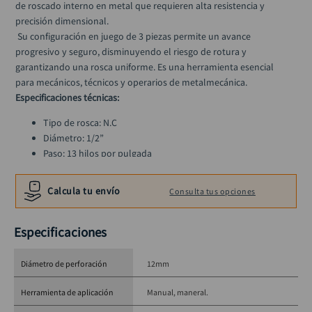
de roscado interno en metal que requieren alta resistencia y 
ruteadora
10
.
precisión dimensional.
 Su configuración en juego de 3 piezas permite un avance 
progresivo y seguro, disminuyendo el riesgo de rotura y 
garantizando una rosca uniforme. Es una herramienta esencial 
para mecánicos, técnicos y operarios de metalmecánica.
Especificaciones técnicas:
Tipo de rosca: N.C
Diámetro: 1/2”
Paso: 13 hilos por pulgada
Cantidad: Juego de 3 machuelos
Aplicación: Metal
Calcula tu envío
Consulta tus opciones
Especificaciones
Diámetro de perforación
12mm
Herramienta de aplicación
Manual, maneral.