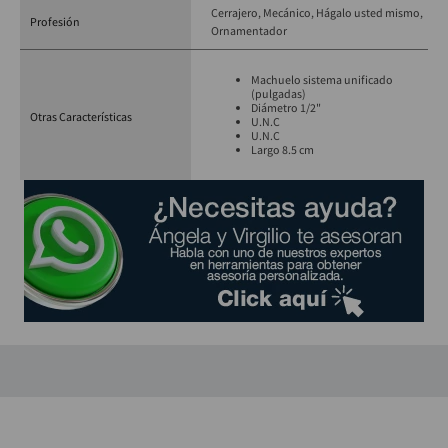
Cerrajero
Mecánico
Hágalo usted mismo
Profesión
Ornamentador
Machuelo sistema unificado
(pulgadas)
Diámetro 1/2"
Otras Características
U.N.C
U.N.C
Largo 8.5 cm