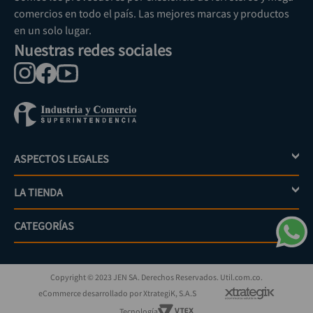
comercios en todo el país. Las mejores marcas y productos
en un solo lugar.
Nuestras redes sociales
ASPECTOS LEGALES
+
LA TIENDA
+
Política de tratamiento de datos personales
Aviso de privacidad
CATEGORÍAS
+
Mi cuenta
Términos y condiciones
Escríbenos
Políticas de distribución y despacho
Jardinería
PQRs
Políticas de devolución
Copyright © 2023 JEN SA. Derechos Reservados. Util.com.co.
Eléctricos
¿Cómo comprar?
Políticas de garantías y devoluciones
eCommerce desarrollado por XtrategiK, S.A.S
Iluminación
Superintendencia de industria y comercio
Tecnología