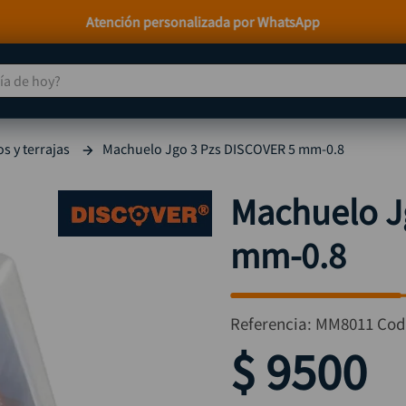
Paga a Crédito con Addi y Sistecrédito
 de hoy?
TÉRMINOS MÁS BUSCADOS
s y terrajas
Machuelo Jgo 3 Pzs DISCOVER 5 mm-0.8
taladro
1
.
taladros pulidoras
2
.
Machuelo J
compresor
3
.
mm-0.8
llave
4
.
combo
5
.
ruteadora
6
.
Referencia
:
MM8011
Cod
sierra circular
7
.
$
9500
broca
8
.