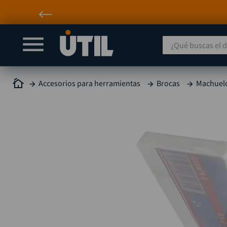
¿Qué buscas el día
Accesorios para herramientas
Brocas
Machuelo