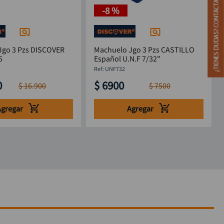
-
8 %
Jgo 3 Pzs DISCOVER
Machuelo Jgo 3 Pzs CASTILLO
5
Español U.N.F 7/32"
:
UNF732
0
$
6900
$
16
.
900
$
7500
Agregar
Agregar