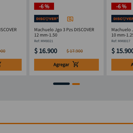
-
6 %
-
6 %
DISCOVER
Machuelo Jgo 3 Pzs DISCOVER
Machuelo 
12 mm-1.50
10 mm-1.2
:
MM8021
:
MM8017
$
16
.
900
$
15
.
90
900
$
17
.
900
Agregar