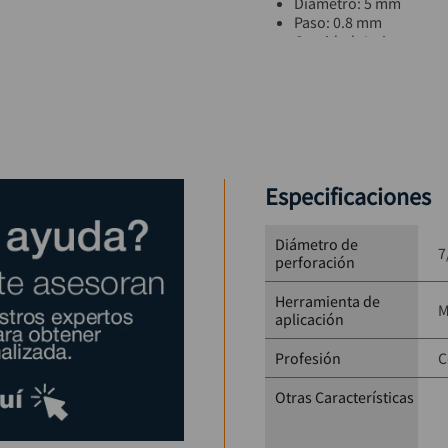
Diámetro: 5 mm
Paso: 0.8 mm
Cantidad: 3 piezas
Material: Acero para 
Aplicación: Metal
Especificaciones
Diámetro de
7
perforación
Herramienta de
M
aplicación
Profesión
C
Otras Características