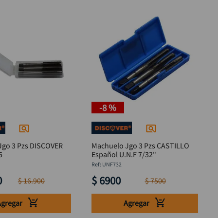
-
8 %
Jgo 3 Pzs DISCOVER
Machuelo Jgo 3 Pzs CASTILLO
5
Español U.N.F 7/32"
:
UNF732
0
$
6900
$
16
.
900
$
7500
Agregar
Agregar