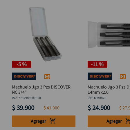
-
5 %
-
11 %
Machuelo Jgo 3 Pzs DISCOVER
Machuelo Jgo 3 Pzs 
NC 3/4"
14mm x2.0
:
7702986902950
:
MM8026
$
39
.
900
$
24
.
900
$
41
.
900
$
27
.
Agregar
Agregar