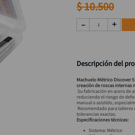
hidrolavadora
9
.
$
10
.
500
black decker
10
.
－
＋
Descripción del pr
Machuelo Métrico Discover 5 
creación de roscas internas 
 Su fabricación en acero de alta calidad garantiza cortes uniformes y controlados, 
reduciendo el riesgo de defor
manual o asistido, especial
 Recomendado para talleres mecánicos y aplicaciones industriales que exigen 
tolerancias exactas.
Especificaciones técnicas:
Sistema: Métrico