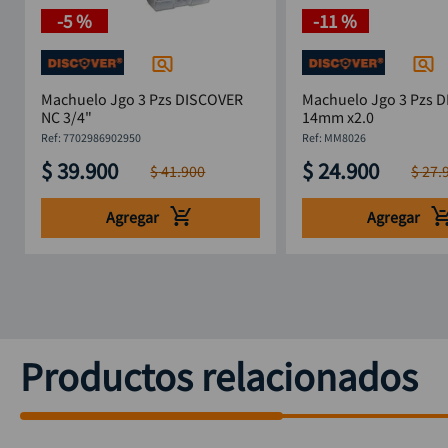
-
5 %
-
11 %
Machuelo Jgo 3 Pzs DISCOVER
Machuelo Jgo 3 Pzs 
NC 3/4"
14mm x2.0
:
7702986902950
:
MM8026
$
39
.
900
$
24
.
900
$
41
.
900
$
27
.
Agregar
Agregar
Productos relacionados