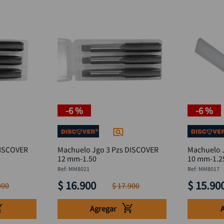
-
6 %
-
6 %
DISCOVER
Machuelo Jgo 3 Pzs DISCOVER
Machuelo 
12 mm-1.50
10 mm-1.2
:
MM8021
:
MM8017
$
16
.
900
$
15
.
90
900
$
17
.
900
Agregar