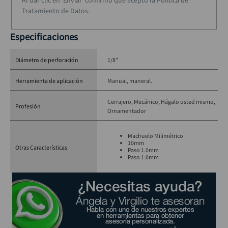
Al dar clic en 'Enviar' confirmo que acepto la Política de
Tratamiento de Datos.
Especificaciones
Diámetro de perforación
1/8"
Herramienta de aplicación
Manual, maneral.
Cerrajero
Mecánico
Hágalo usted mismo
Profesión
Ornamentador
Machuelo Milimétrico
10mm
Otras Características
Paso 1.0mm
Paso 1.0mm