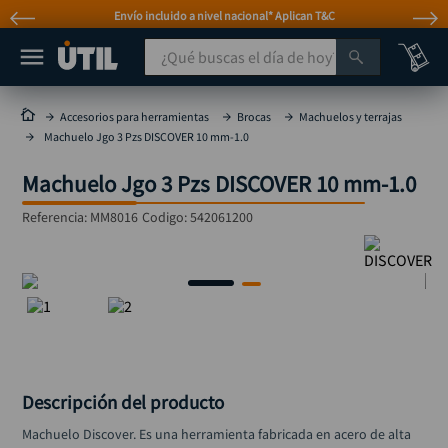
Envío incluido a nivel nacional* Aplican T&C
¿Qué buscas el día de hoy?
TÉRMINOS MÁS BUSCADOS
Accesorios para herramientas
Brocas
Machuelos y terrajas
Machuelo Jgo 3 Pzs DISCOVER 10 mm-1.0
taladro
1
.
Machuelo Jgo 3 Pzs DISCOVER 10 mm-1.0
taladros pulidoras
2
.
compresor
3
.
Referencia
:
MM8016
Codigo:
542061200
broca
4
.
sierra circular
5
.
hidrolavadora
6
.
ruteadora
7
.
mototool
8
.
Descripción del producto
taladro inalámbrico
9
.
Machuelo Discover. Es una herramienta fabricada en acero de alta 