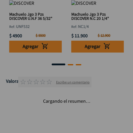
Machuelo Jgo 3 Pzs
Machuelo Jgo 3 Pzs
DISCOVER U.N.F 36 5/32"
DISCOVER N.C 20 1/4"
:
UNF532
:
NC1/4
$
4900
$
11
.
900
$
5500
$
12
.
900
Agregar
Agregar
☆
☆
☆
☆
☆
Valoraciones
Escribe un comentario
Cargando el resumen…