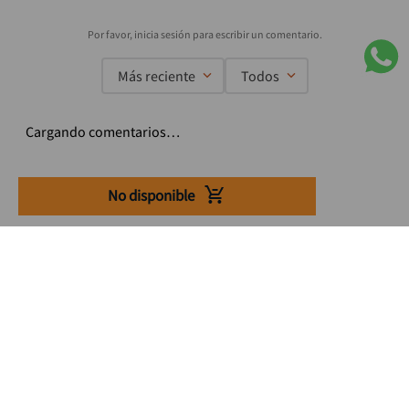
Más reciente
Todos
Cargando comentarios…
No disponible
Suscríbete a nuestro Newsletter
Se el primero en enterarte de nuestras ofertas, lanzamientos y
consejos para tu trabajo
Acepto los Término y condiciones
Suscribirme