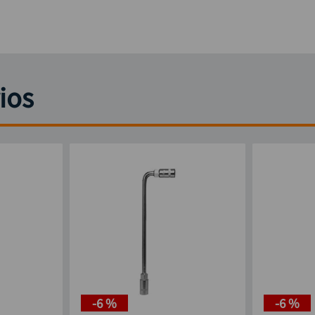
ios
-
6 %
-
6 %