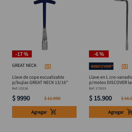
-
17 %
-
6 %
GREAT NECK
Llave de copa escualizable
Llave en L cro-vanad
p/bujias GREAT NECK 13/16"
p/motos DISCOVER la
:
US136
:
173019
$
9990
$
15
.
900
$
11
.
990
$
16
.
Agregar
Agregar