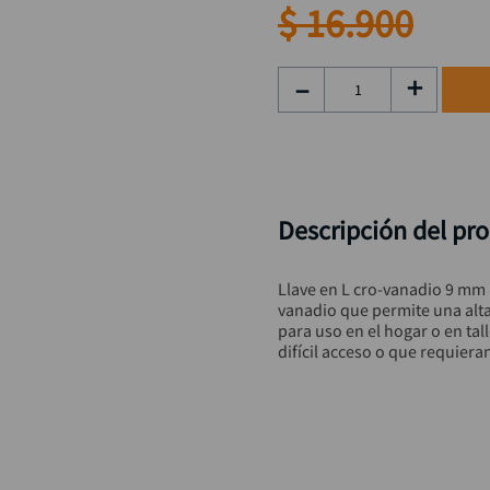
taladro inalámbrico
9
.
$
16
.
900
alicate
10
.
－
＋
Descripción del pr
Llave en L cro-vanadio 9 mm
vanadio que permite una alta 
para uso en el hogar o en tall
difícil acceso o que requier