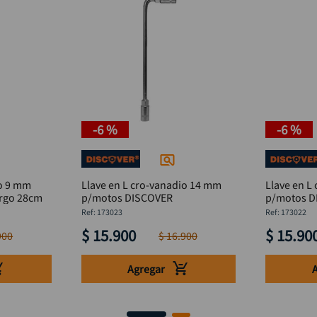
-
6 %
-
6 %
io 9 mm
Llave en L cro-vanadio 14 mm
Llave en L
rgo 28cm
p/motos DISCOVER
p/motos D
:
173023
:
173022
$
15
.
900
$
15
.
90
900
$
16
.
900
Agregar