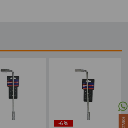
-
6 %