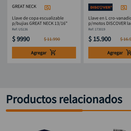
GREAT NECK
Llave de copa escualizable
Llave en L cro-vanad
p/bujias GREAT NECK 13/16"
p/motos DISCOVER la
:
US136
:
173019
$
9990
$
15
.
900
$
11
.
990
$
16
.
Agregar
Agregar
Productos relacionados