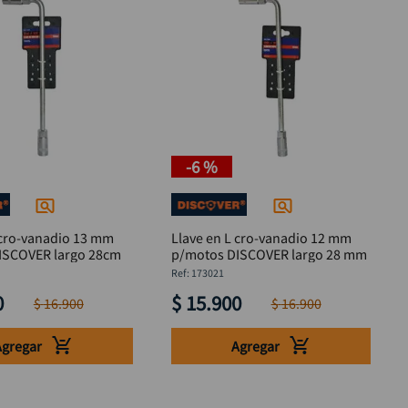
-
6 %
 cro-vanadio 13 mm
Llave en L cro-vanadio 12 mm
ISCOVER largo 28cm
p/motos DISCOVER largo 28 mm
:
173021
0
$
15
.
900
$
16
.
900
$
16
.
900
Agregar
Agregar