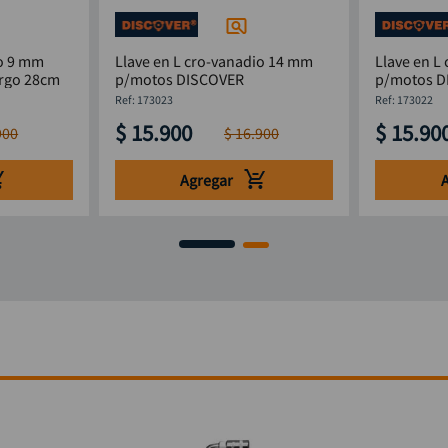
io 9 mm
Llave en L cro-vanadio 14 mm
Llave en L
rgo 28cm
p/motos DISCOVER
p/motos D
:
173023
:
173022
$
15
.
900
$
15
.
90
900
$
16
.
900
Agregar