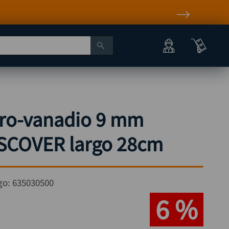
cro-vanadio 9 mm
SCOVER largo 28cm
go:
635030500
6 %