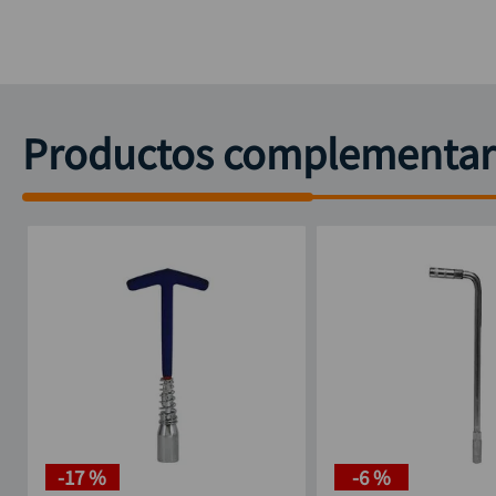
Productos complementar
-
17 %
-
6 %