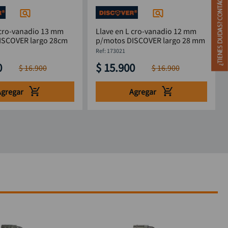
 cro-vanadio 13 mm
Llave en L cro-vanadio 12 mm
ISCOVER largo 28cm
p/motos DISCOVER largo 28 mm
:
173021
0
$
15
.
900
$
16
.
900
$
16
.
900
Agregar
Agregar