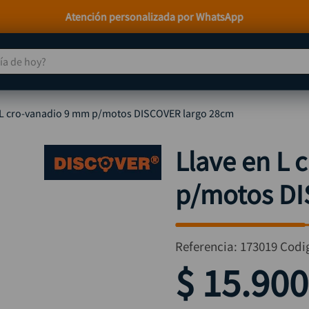
Paga a Crédito con Addi y Sistecrédito
 de hoy?
TÉRMINOS MÁS BUSCADOS
 L cro-vanadio 9 mm p/motos DISCOVER largo 28cm
taladro
1
.
taladros pulidoras
2
.
Llave en L 
compresor
3
.
p/motos DI
sierra circular
4
.
ruteadora
5
.
broca
6
.
Referencia
:
173019
Codi
hidrolavadora
7
.
$
15
.
900
rueda
8
.