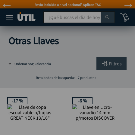
Envío incluido a nivel nacional* Aplican T&C
¿Qué buscas el día de hoy?
TÉRMINOS MÁS BUSCADOS
Otras Llaves
taladro
1
.
taladros pulidoras
2
.
Filtros
Ordenar por
Relevancia
compresor
3
.
sierra circular
4
.
Resultados de busqueda:
7
productos
mototool
5
.
broca
6
.
-
17 %
-
6 %
llave impacto
7
.
hidrolavadora
8
.
rodachina
9
.