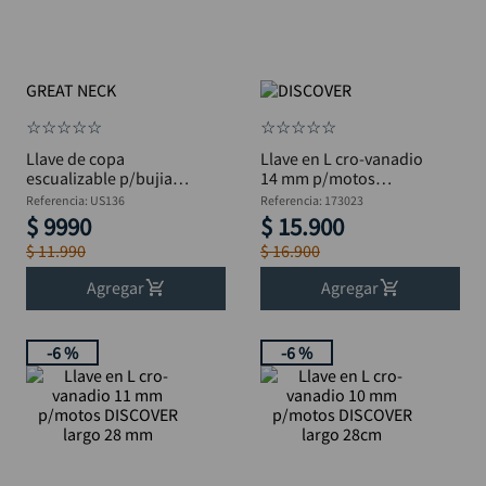
ruteadora
10
.
GREAT NECK
☆
☆
☆
☆
☆
☆
☆
☆
☆
☆
Llave de copa
Llave en L cro-vanadio
escualizable p/bujias
14 mm p/motos
GREAT NECK 13/16"
DISCOVER
Referencia
:
US136
Referencia
:
173023
$
9990
$
15
.
900
$
11
.
990
$
16
.
900
Agregar
Agregar
-
6 %
-
6 %