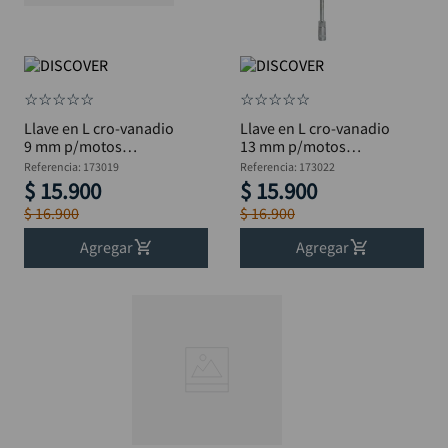
☆
☆
☆
☆
☆
☆
☆
☆
☆
☆
Llave en L cro-vanadio
Llave en L cro-vanadio
9 mm p/motos
13 mm p/motos
DISCOVER largo 28cm
DISCOVER largo 28cm
Referencia
:
173019
Referencia
:
173022
$
15
.
900
$
15
.
900
$
16
.
900
$
16
.
900
Agregar
Agregar