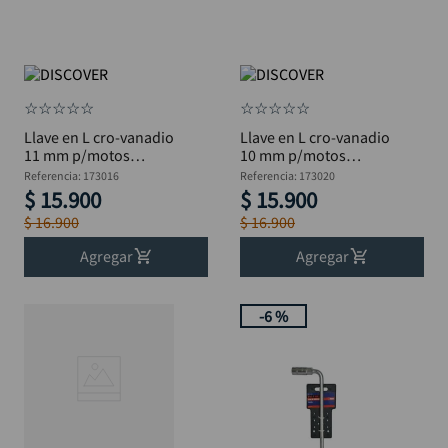
☆
☆
☆
☆
☆
☆
☆
☆
☆
☆
Llave en L cro-vanadio
Llave en L cro-vanadio
11 mm p/motos
10 mm p/motos
DISCOVER largo 28
DISCOVER largo 28cm
Referencia
:
173016
Referencia
:
173020
mm
$
15
.
900
$
15
.
900
$
16
.
900
$
16
.
900
Agregar
Agregar
-
6 %