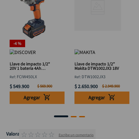
-
4 %
Llave de impacto 1/2"
Llave de impacto 1/2”
20V 1 bateria 4Ah
Makita DTW1002JX3 18V
Brushless Estuche
:
FCIW450LX
:
DTW1002JX3
Discover
$
549
.
900
$
2
.
650
.
900
$
569
.
900
$
2
.
949
.
900
Agregar
Agregar
☆
☆
☆
☆
☆
Valoraciones
Escribe un comentario