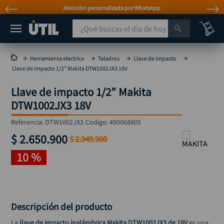
Atención personalizada por WhatsApp
¿Qué buscas el día de hoy?
TÉRMINOS MÁS BUSCADOS
Herramienta electrica
Taladros
Llave de impacto
Llave de impacto 1/2” Makita DTW1002JX3 18V
taladro
1
.
Llave de impacto 1/2” Makita
taladros pulidoras
2
.
DTW1002JX3 18V
compresor
3
.
Referencia
:
DTW1002JX3
Codigo:
490068805
broca
4
.
$
2
.
650
.
900
$
2
.
949
.
900
sierra circular
5
.
10 %
hidrolavadora
6
.
ruteadora
7
.
mototool
8
.
Descripción del producto
taladro inalámbrico
9
.
La 
llave de impacto inalámbrica Makita DTW1002JX3 de 18V
 es una 