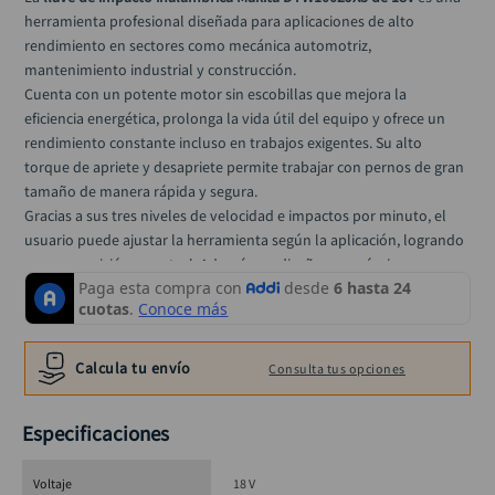
rodachina
10
.
herramienta profesional diseñada para aplicaciones de alto 
rendimiento en sectores como mecánica automotriz, 
mantenimiento industrial y construcción.
Cuenta con un potente motor sin escobillas que mejora la 
eficiencia energética, prolonga la vida útil del equipo y ofrece un 
rendimiento constante incluso en trabajos exigentes. Su alto 
torque de apriete y desapriete permite trabajar con pernos de gran 
tamaño de manera rápida y segura.
Gracias a sus tres niveles de velocidad e impactos por minuto, el 
usuario puede ajustar la herramienta según la aplicación, logrando 
mayor precisión y control. Además, su diseño ergonómico y 
robusto reduce la fatiga durante largas jornadas de trabajo.
Este modelo hace parte de la plataforma LXT de Makita, 
garantizando compatibilidad con una amplia gama de baterías y 
herramientas. Incluye baterías, cargador y maletín para un uso 
Calcula tu envío
Consulta tus opciones
inmediato en campo.
Especificaciones
Especificaciones técnicas
Voltaje
18 V
Voltaje: 18V