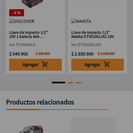
-
4 %
Llave de impacto 1/2"
Llave de impacto 1/2”
20V 1 bateria 4Ah
Makita DTW1002JX3 18V
Brushless Estuche
:
FCIW450LX
:
DTW1002JX3
Discover
$
549
.
900
$
2
.
650
.
900
$
569
.
900
$
2
.
949
.
900
Agregar
Agregar
Productos relacionados