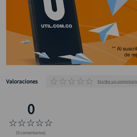
☆
☆
☆
☆
☆
Valoraciones
Escribe un comentari
☆
☆
☆
☆
☆
(0 comentarios)