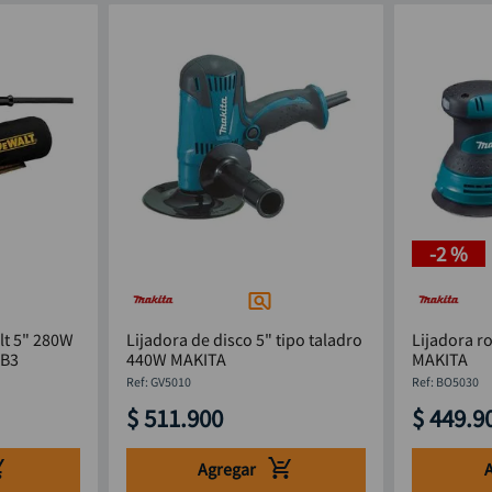
-
2 %
lt 5" 280W
Lijadora de disco 5" tipo taladro
Lijadora r
-B3
440W MAKITA
MAKITA
:
GV5010
:
BO5030
$
511
.
900
$
449
.
9
Agregar