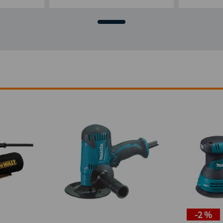
-
2 %