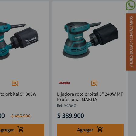
oto orbital 5" 300W
Lijadora roto orbital 5" 240W MT
Profesional MAKITA
:
M9204G
00
$
389
.
900
$
456
.
900
Agregar
Agregar