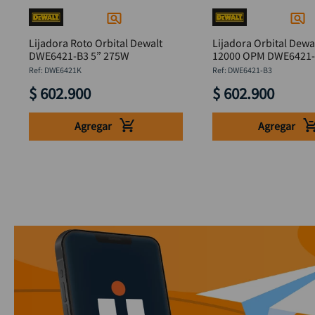
Lijadora Roto Orbital Dewalt
Lijadora Orbital Dewa
DWE6421-B3 5” 275W
12000 OPM DWE6421
:
DWE6421K
:
DWE6421-B3
$
602
.
900
$
602
.
900
Agregar
Agregar