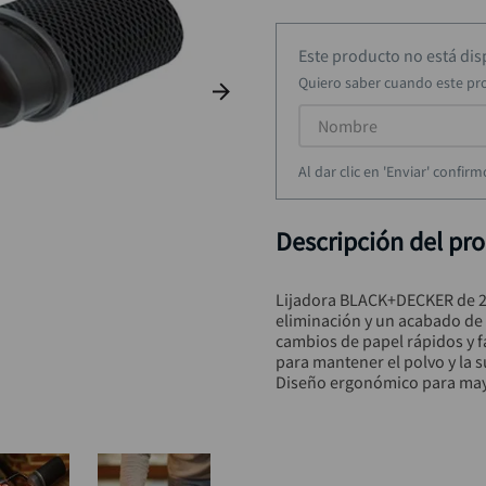
taladro inalámbrico
9
.
alicate
10
.
Este producto no está di
Quiero saber cuando este pr
Al dar clic en 'Enviar' confi
Descripción del pr
Lijadora BLACK+DECKER de 200
eliminación y un acabado de a
cambios de papel rápidos y fá
para mantener el polvo y la s
Diseño ergonómico para may