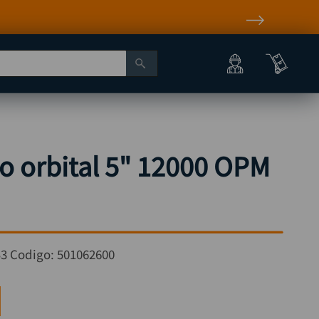
to orbital 5" 12000 OPM
3
Codigo:
501062600