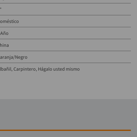
"
oméstico
 Año
hina
aranja/Negro
lbañil
Carpintero
Hágalo usted mismo