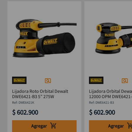
Lijadora Roto Orbital Dewalt
Lijadora Orbital Dewa
DWE6421-B3 5” 275W
12000 OPM DWE6421
:
DWE6421K
:
DWE6421-B3
$
602
.
900
$
602
.
900
Agregar
Agregar