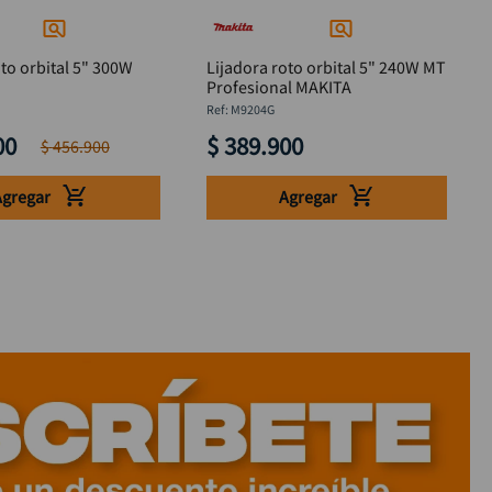
oto orbital 5" 300W
Lijadora roto orbital 5" 240W MT
Profesional MAKITA
:
M9204G
00
$
389
.
900
$
456
.
900
Agregar
Agregar