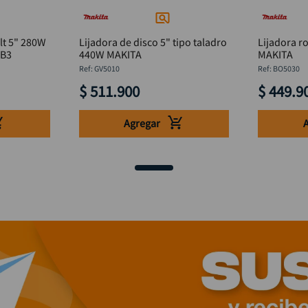
lt 5" 280W
Lijadora de disco 5" tipo taladro
Lijadora r
-B3
440W MAKITA
MAKITA
:
GV5010
:
BO5030
$
511
.
900
$
449
.
9
Agregar