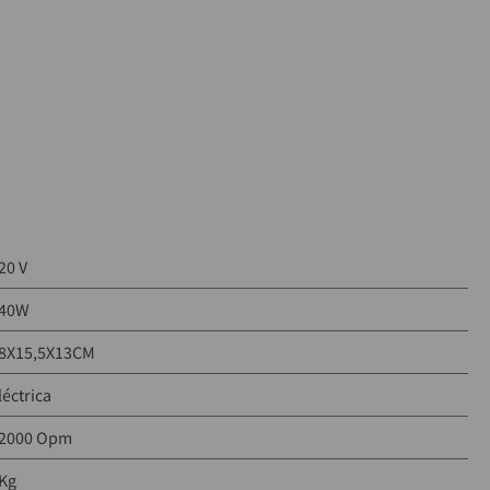
20 V
40W
8X15,5X13CM
léctrica
2000 Opm
Kg