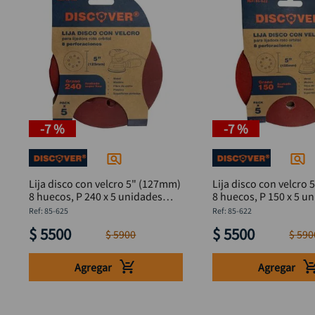
-
7 %
-
7 %
Lija disco con velcro 5" (127mm)
Lija disco con velcro
8 huecos, P 240 x 5 unidades
8 huecos, P 150 x 5 u
DISCOVER
DISCOVER
:
85-625
:
85-622
$
5500
$
5500
$
5900
$
590
Agregar
Agregar