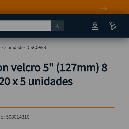
20 x 5 unidades DISCOVER
con velcro 5" (127mm) 8
20 x 5 unidades
go:
508014310