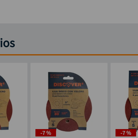
ios
-
7 %
-
7 %