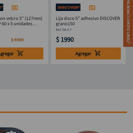
 con velcro 5" (127mm)
Lija disco 5" adhesivo DISCOVER
P 60 x 5 unidades
grano150
:
DA A 7
$
1990
$
5900
Agregar
Agregar