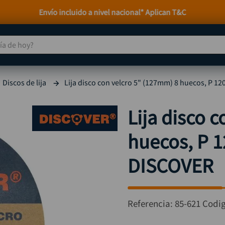
Envío incluido a nivel nacional* Aplican T&C
 de hoy?
TÉRMINOS MÁS BUSCADOS
Discos de lija
Lija disco con velcro 5" (127mm) 8 huecos, P 1
taladro
1
.
taladros pulidoras
2
.
Lija disco 
compresor
3
.
huecos, P 1
sierra circular
4
.
ruteadora
5
.
DISCOVER
broca
6
.
hidrolavadora
7
.
Referencia
:
85-621
Codi
rueda
8
.