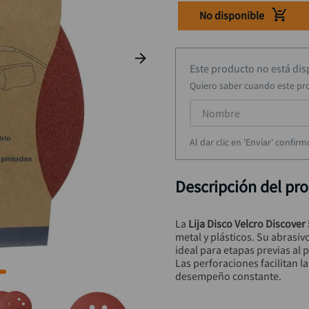
taladro inalámbrico
9
.
No disponible
alicate
10
.
Este producto no está di
Quiero saber cuando este pr
Al dar clic en 'Enviar' confi
Descripción del pr
La 
Lija Disco Velcro Discover
metal y plásticos. Su abrasiv
ideal para etapas previas al 
Las perforaciones facilitan l
desempeño constante.