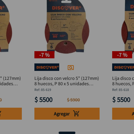
-
7 %
-
7 %
 5" (127mm)
Lija disco con velcro 5" (127mm)
Lija disco
nidades
8 huecos, P 80 x 5 unidades
8 huecos, 
DISCOVER
DISCOVER
:
85-619
:
85-618
$
5500
$
5500
0
$
5900
Agregar