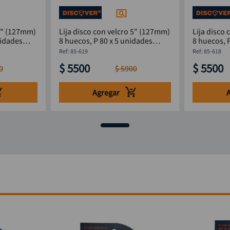
 5" (127mm)
Lija disco con velcro 5" (127mm)
Lija disco
nidades
8 huecos, P 80 x 5 unidades
8 huecos, 
DISCOVER
DISCOVER
:
85-619
:
85-618
$
5500
$
5500
0
$
5900
Agregar