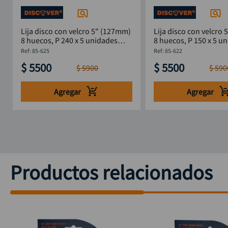
Lija disco con velcro 5" (127mm)
Lija disco con velcro
8 huecos, P 240 x 5 unidades
8 huecos, P 150 x 5 u
DISCOVER
DISCOVER
:
85-625
:
85-622
$
5500
$
5500
$
5900
$
590
Agregar
Agregar
Productos relacionados