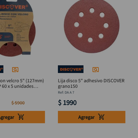
 con velcro 5" (127mm)
Lija disco 5" adhesivo DISCOVER
P 60 x 5 unidades
grano150
:
DA A 7
$
1990
$
5900
Agregar
Agregar