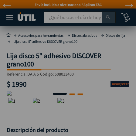
Envío incluido a nivel nacional* Aplican T&C
¿Qué buscas el día de hoy?
TÉRMINOS MÁS BUSCADOS
Accesorios para herramientas
Discos abrasivos
Discos de lija
Lija disco 5" adhesivo DISCOVER grano100
taladro
1
.
Lija disco 5" adhesivo DISCOVER
taladros pulidoras
2
.
grano100
compresor
3
.
Referencia
:
DA A 5
Codigo:
508013400
broca
4
.
$
1990
sierra circular
5
.
hidrolavadora
6
.
ruteadora
7
.
mototool
8
.
taladro inalámbrico
Descripción del producto
9
.