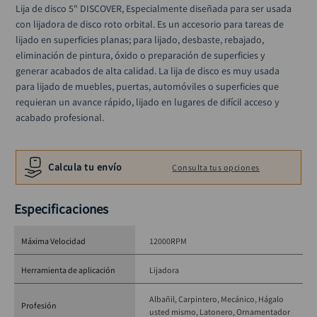
llave impacto
Lija de disco 5" DISCOVER, Especialmente diseñada para ser usada 
10
.
con lijadora de disco roto orbital. Es un accesorio para tareas de 
lijado en superficies planas; para lijado, desbaste, rebajado, 
eliminación de pintura, óxido o preparación de superficies y 
generar acabados de alta calidad. La lija de disco es muy usada 
para lijado de muebles, puertas, automóviles o superficies que 
requieran un avance rápido, lijado en lugares de difícil acceso y 
acabado profesional.
Calcula tu envío
Consulta tus opciones
Especificaciones
Máxima Velocidad
12000RPM
Herramienta de aplicación
Lijadora
Albañil
Carpintero
Mecánico
Hágalo
Profesión
usted mismo
Latonero
Ornamentador