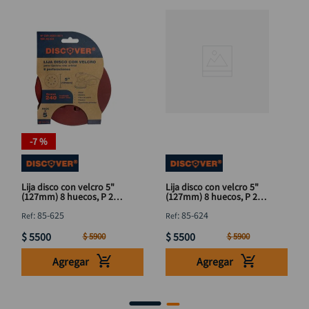
-
7 %
Lija disco con velcro 5"
Lija disco con velcro 5"
(127mm) 8 huecos, P 240
(127mm) 8 huecos, P 220
x 5 unidades DISCOVER
x 5 unidades DISCOVER
:
85-625
:
85-624
$
5500
$
5500
$
5900
$
5900
Agregar
Agregar