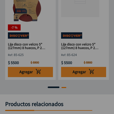
-
7 %
Lija disco con velcro 5"
Lija disco con velcro 5"
(127mm) 8 huecos, P 240
(127mm) 8 huecos, P 220
x 5 unidades DISCOVER
x 5 unidades DISCOVER
:
85-625
:
85-624
$
5500
$
5500
$
5900
$
5900
Agregar
Agregar
Productos relacionados