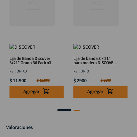
Lija de Banda Discover
Lija de banda 3 x 21"
3x21" Grano 36 Pack x3
para madera DISCOVER
grano 40
:
BN X3
:
BN B
$
11
.
900
$
2900
$
12
.
900
$
3500
Agregar
Agregar
Valoraciones