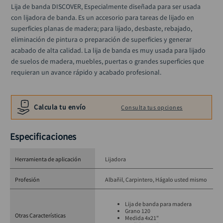
alicate
10
.
Lija de banda DISCOVER, Especialmente diseñada para ser usada 
con lijadora de banda. Es un accesorio para tareas de lijado en 
superficies planas de madera; para lijado, desbaste, rebajado, 
eliminación de pintura o preparación de superficies y generar 
acabado de alta calidad. La lija de banda es muy usada para lijado 
de suelos de madera, muebles, puertas o grandes superficies que 
requieran un avance rápido y acabado profesional.
Calcula tu envío
Consulta tus opciones
Especificaciones
Herramienta de aplicación
Lijadora
Profesión
Albañil
Carpintero
Hágalo usted mismo
Lija de banda para madera
Grano 120
Otras Características
Medida 4x21"