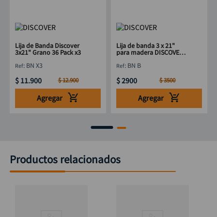
Lija de Banda Discover
Lija de banda 3 x 21"
3x21" Grano 36 Pack x3
para madera DISCOVER
grano 40
:
BN X3
:
BN B
$
11
.
900
$
2900
$
12
.
900
$
3500
Agregar
Agregar
Productos relacionados