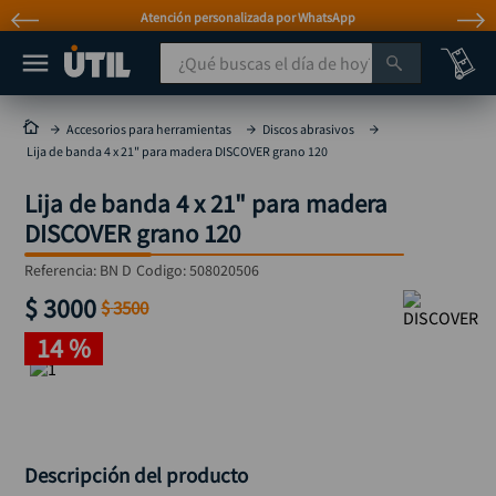
Atención personalizada por WhatsApp
¿Qué buscas el día de hoy?
TÉRMINOS MÁS BUSCADOS
Accesorios para herramientas
Discos abrasivos
Lija de banda 4 x 21" para madera DISCOVER grano 120
taladro
1
.
Lija de banda 4 x 21" para madera
taladros pulidoras
2
.
DISCOVER grano 120
compresor
3
.
Referencia
:
BN D
Codigo:
508020506
llave
4
.
$
3000
$
3500
sierra circular
5
.
14 %
ruteadora
6
.
broca
7
.
hidrolavadora
8
.
rueda
9
.
Descripción del producto