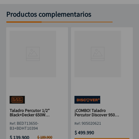
Productos complementarios
Incluye
2 baterías de Ion de Litio 20V 2.0Ah
1 cargador
1 bolso para herramientas
Taladro Percutor 1/2"
¡COMBO! Taladro
Black+Decker 650W
Percutor Discover 950W
BED713650-B3 + Bisturí
+ Pulidora 1050W + Kit 10
:
BED713650-
:
905020621
Brocas HSS
B3+BDHT10394
$
499
.
990
$
139
.
900
$
189
.
900