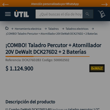
Atención personalizada por WhatsApp
¿Qué buscas el día de hoy?
TÉRMINOS MÁS BUSCADOS
Herramienta electrica
Taladros
Taladros electricos
¡COMBO! Taladro Percutor + Atornillador 20V DeWalt DCK276D2 + 2 Baterías
taladro
1
.
¡COMBO! Taladro Percutor + Atornillador
taladros pulidoras
2
.
20V DeWalt DCK276D2 + 2 Baterías
compresor
3
.
Referencia
:
DCK276D2B3
Codigo:
500002502
sierra circular
4
.
$
1
.
124
.
900
ruteadora
5
.
broca
6
.
hidrolavadora
7
.
rueda
8
.
Descripción del producto
taladro inalámbrico
9
.
El 
Combo DeWalt DCK276D2-B3
 incluye un 
taladro percutor 1/2" 