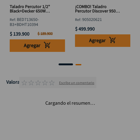
Taladro Percutor 1/2"
¡COMBO! Taladro
Black+Decker 650W
Percutor Discover 950W
BED713650-B3 + Bisturí
+ Pulidora 1050W + Kit 10
:
BED713650-
:
905020621
Brocas HSS
B3+BDHT10394
$
499
.
990
$
139
.
900
$
189
.
900
Agregar
Agregar
☆
☆
☆
☆
☆
Valoraciones
Escribe un comentario
Cargando el resumen…