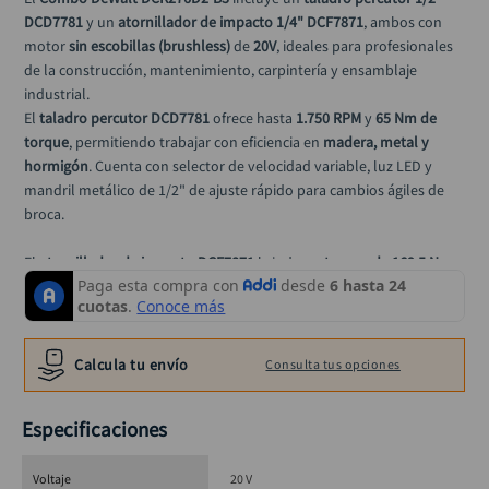
llave
10
.
DCD7781
 y un 
atornillador de impacto 1/4" DCF7871
, ambos con 
motor 
sin escobillas (brushless)
 de 
20V
, ideales para profesionales 
de la construcción, mantenimiento, carpintería y ensamblaje 
industrial.
El 
taladro percutor DCD7781
 ofrece hasta 
1.750 RPM
 y 
65 Nm de 
torque
, permitiendo trabajar con eficiencia en 
madera, metal y 
hormigón
. Cuenta con selector de velocidad variable, luz LED y 
mandril metálico de 1/2" de ajuste rápido para cambios ágiles de 
broca.
El 
atornillador de impacto DCF7871
 brinda un 
torque de 169,5 Nm
y hasta 
3.200 impactos por minuto
, con vástago hexagonal de 1/4" 
para un enganche seguro y rápido de puntas.
Este kit incluye 
2 baterías de 2.0 Ah, cargador y bolso para 
transporte
, ofreciendo portabilidad, autonomía y organización en 
Calcula tu envío
Consulta tus opciones
el trabajo diario. Un combo compacto, liviano y con el respaldo de 
DeWalt para exigencias reales.
Especificaciones
Especificaciones técnicas – Taladro Percutor DCD7781
Voltaje
20 V