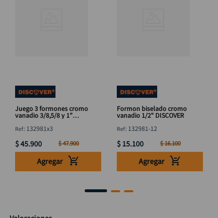
Juego 3 formones cromo
Formon biselado cromo
vanadio 3/8,5/8 y 1”
vanadio 1/2" DISCOVER
DISCOVER
:
132981x3
:
132981-12
$
45
.
900
$
15
.
100
$
47
.
900
$
16
.
100
Agregar
Agregar