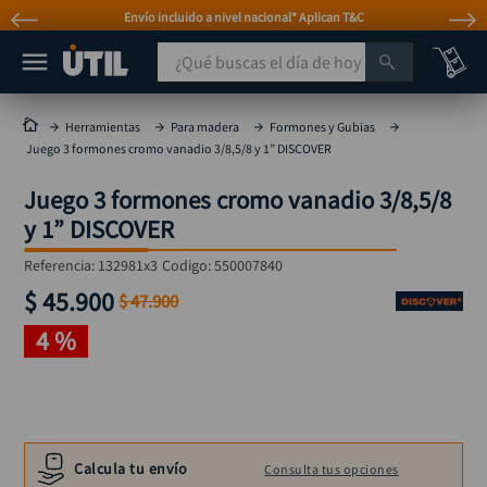
Envío incluido a nivel nacional* Aplican T&C
¿Qué buscas el día de hoy?
TÉRMINOS MÁS BUSCADOS
Herramientas
Para madera
Formones y Gubias
Juego 3 formones cromo vanadio 3/8,5/8 y 1” DISCOVER
taladro
1
.
Juego 3 formones cromo vanadio 3/8,5/8
taladros pulidoras
2
.
y 1” DISCOVER
compresor
3
.
Referencia
:
132981x3
Codigo:
550007840
sierra circular
4
.
$
45
.
900
$
47
.
900
ruteadora
5
.
4 %
broca
6
.
hidrolavadora
7
.
rueda
8
.
taladro inalámbrico
9
.
Calcula tu envío
Consulta tus opciones