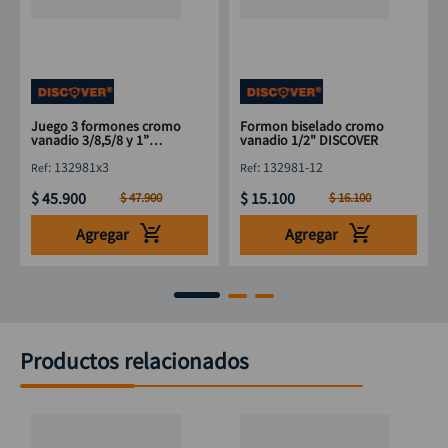
Juego 3 formones cromo
Formon biselado cromo
vanadio 3/8,5/8 y 1”
vanadio 1/2" DISCOVER
DISCOVER
:
132981x3
:
132981-12
$
45
.
900
$
15
.
100
$
47
.
900
$
16
.
100
Agregar
Agregar
Productos relacionados