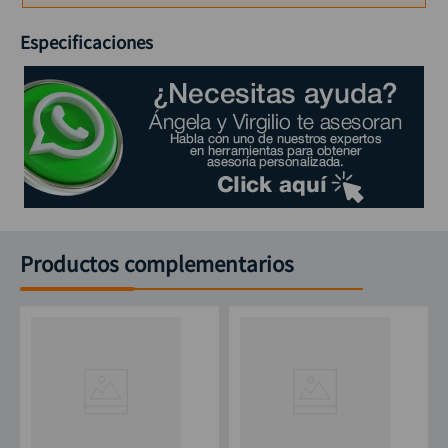
alicate
10
.
Especificaciones
Productos complementarios