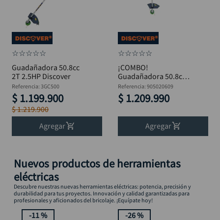
☆
☆
☆
☆
☆
☆
☆
☆
☆
☆
Guadañadora 50.8cc
¡COMBO!
2T 2.5HP Discover
Guadañadora 50.8cc
2.5HP + Fumigador
Referencia
:
3GC500
Referencia
:
905020609
20L Lanza Inox
$
1
.
199
.
900
$
1
.
209
.
990
DISCOVER
$
1
.
219
.
900
Agregar
Agregar
Nuevos productos de herramientas
eléctricas
Descubre nuestras nuevas herramientas eléctricas: potencia, precisión y
durabilidad para tus proyectos. Innovación y calidad garantizadas para
profesionales y aficionados del bricolaje. ¡Equípate hoy!
-
11 %
-
26 %