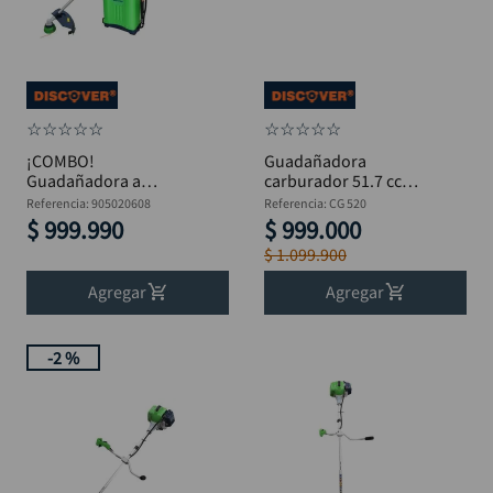
llave impacto
10
.
☆
☆
☆
☆
☆
☆
☆
☆
☆
☆
¡COMBO!
Guadañadora
Guadañadora a
carburador 51.7 cc
Gasolina 51.7cc +
DISCOVER CG 520
Referencia
:
905020608
Referencia
:
CG 520
Fumigador 20L
$
999
.
990
$
999
.
000
DISCOVER
$
1
.
099
.
900
Agregar
Agregar
-
2 %