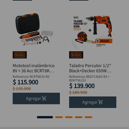
Mototool inalámbrico
Taladro Percutor 1/2"
8V + 36 Acc BCRT8K35
Black+Decker 650W
B&D
BED713650-B3 +
Referencia
:
BCRT8K35-B3
Referencia
:
BED713650-B3 +
$
115
.
900
Flexómetro
BDHT36153
$
139
.
900
$
130
.
900
$
189
.
900
Agregar
Agregar