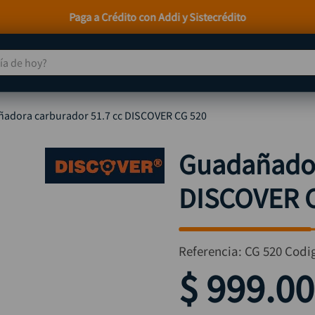
Paga a Crédito con Addi y Sistecrédito
 de hoy?
TÉRMINOS MÁS BUSCADOS
adora carburador 51.7 cc DISCOVER CG 520
taladro
1
.
taladros pulidoras
2
.
Guadañador
compresor
3
.
DISCOVER 
llave
4
.
sierra circular
5
.
ruteadora
6
.
Referencia
:
CG 520
Codi
broca
7
.
$
999
.
00
hidrolavadora
8
.