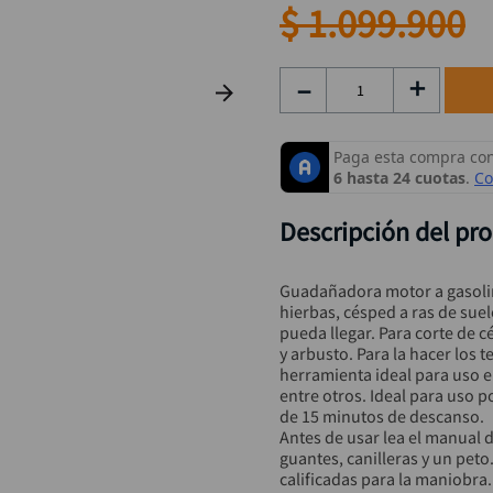
rueda
9
.
$
1
.
099
.
900
alicate
10
.
－
＋
Descripción del pr
Guadañadora motor a gasolina
hierbas, césped a ras de su
pueda llegar. Para corte de 
y arbusto. Para la hacer los 
herramienta ideal para uso e
entre otros. Ideal para uso 
de 15 minutos de descanso.

Antes de usar lea el manual 
guantes, canilleras y un pet
calificadas para la maniobr