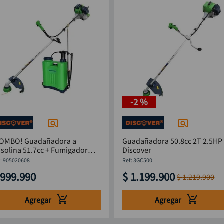
-
2 %
COMBO! Guadañadora a
Guadañadora 50.8cc 2T 2.5HP
solina 51.7cc + Fumigador
Discover
0L DISCOVER
:
905020608
:
3GC500
999
.
990
$
1
.
199
.
900
$
1
.
219
.
900
Agregar
Agregar