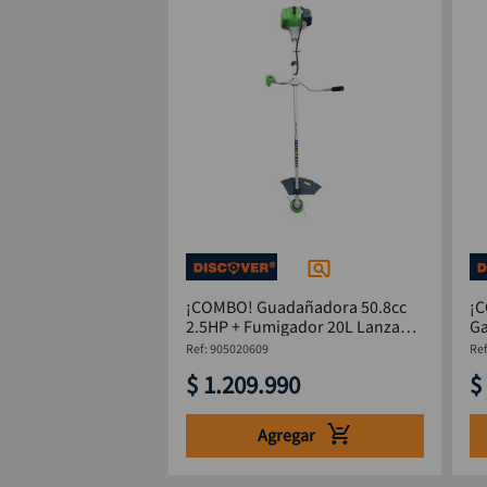
¡COMBO! Guadañadora 50.8cc
¡
2.5HP + Fumigador 20L Lanza
Ga
Inox DISCOVER
2
:
905020609
$
1
.
209
.
990
$
Agregar