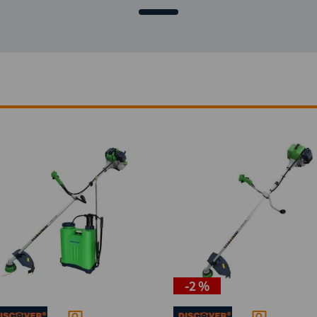
-
2 %