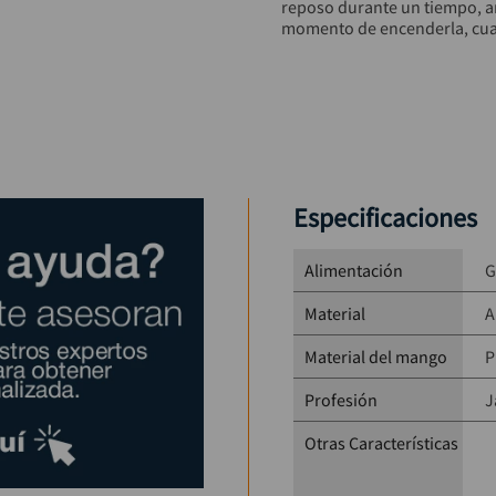
reposo durante un tiempo, ant
momento de encenderla, cuan
RECOMENDACION: La mezcla ent
maquina opere correctamente
Especificaciones
Alimentación
G
Material
A
Material del mango
P
Profesión
J
Otras Características