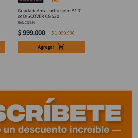
Guadañadora carburador 51.7
cc DISCOVER CG 520
:
CG 520
$
999
.
000
$
1
.
099
.
900
Agregar