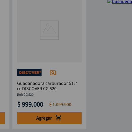
Guadañadora carburador 51.7
cc DISCOVER CG 520
:
CG 520
$
999
.
000
$
1
.
099
.
900
Agregar