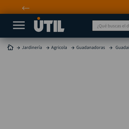
¿Qué buscas el día
Jardinería
Agricola
Guadanadoras
Guadañ