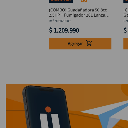
¡COMBO! Guadañadora 50.8cc
¡
2.5HP + Fumigador 20L Lanza
Ga
Inox DISCOVER
2
:
905020609
$
1
.
209
.
990
$
Agregar