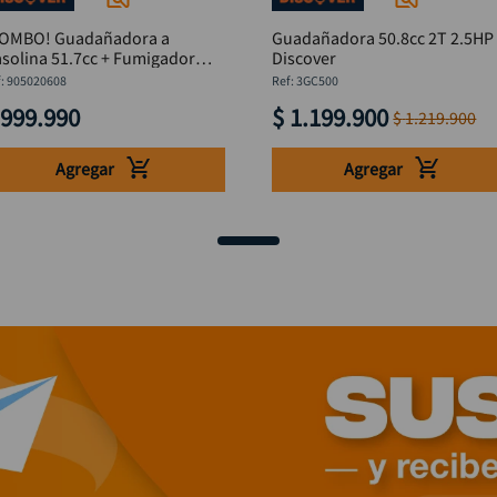
COMBO! Guadañadora a
Guadañadora 50.8cc 2T 2.5HP
solina 51.7cc + Fumigador
Discover
0L DISCOVER
:
905020608
:
3GC500
999
.
990
$
1
.
199
.
900
$
1
.
219
.
900
Agregar
Agregar