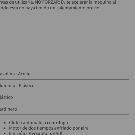
es de utilizarla. NO FORZAR: Evite acelerar la maquina al 
do esta no haya tenido un calentamiento previo.

re gasolina y aceite debe ser la indicada para que la 
 y evitar graves daños en el motor.
asolina - Aceite
luminio - Plástico
lástico
ardinero
Clutch automático centrifugo
Motor de dos tiempos enfriado por aire
Ignición interruptor on/off