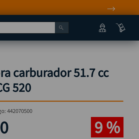
a carburador 51.7 cc
CG 520
go:
442070500
0
9 %