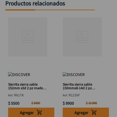
Productos relacionados
Sierrita sierra sable
Sierrita sierra sable
152mm x3d 2 pz madera
150mmx8-14d 2 pz
dura DISCOVER
madera-metal DISCOVER
:
R617K
:
R123XF
$
5500
$
9900
$
5900
$
10
.
900
Agregar
Agregar