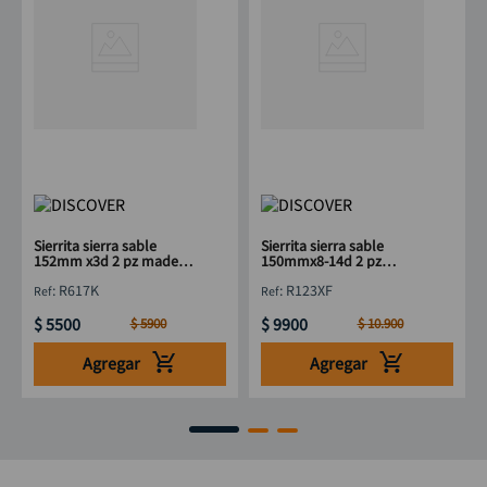
Sierrita sierra sable
Sierrita sierra sable
152mm x3d 2 pz madera
150mmx8-14d 2 pz
dura DISCOVER
madera-metal DISCOVER
:
R617K
:
R123XF
$
5500
$
9900
$
5900
$
10
.
900
Agregar
Agregar