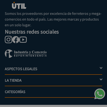
Somos los proveedores por excelencia de ferreteros y mega-
comercios en todo el país. Las mejores marcas y productos
en un solo lugar.
Nuestras redes sociales
ASPECTOS LEGALES
+
LA TIENDA
+
Política de tratamiento de datos personales
Aviso de privacidad
CATEGORÍAS
+
Mi cuenta
Términos y condiciones
Escríbenos
Políticas de distribución y despacho
Jardinería
PQRs
Políticas de devolución