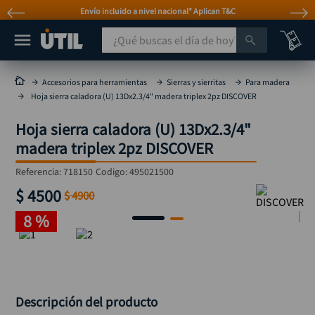
Envío incluido a nivel nacional* Aplican T&C
¿Qué buscas el día de hoy?
TÉRMINOS MÁS BUSCADOS
Accesorios para herramientas
Sierras y sierritas
Para madera
Hoja sierra caladora (U) 13Dx2.3/4" madera triplex 2pz DISCOVER
taladro
1
.
Hoja sierra caladora (U) 13Dx2.3/4"
taladros pulidoras
2
.
madera triplex 2pz DISCOVER
compresor
3
.
Referencia
:
718150
Codigo:
495021500
sierra circular
4
.
$
4500
$
4900
ruteadora
5
.
8 %
broca
6
.
hidrolavadora
7
.
rueda
8
.
taladro inalámbrico
9
.
Descripción del producto