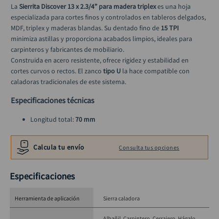
llave
10
.
La 
Sierrita Discover 13 x 2.3/4” para madera triplex
 es una hoja 
especializada para cortes finos y controlados en tableros delgados, 
MDF, triplex y maderas blandas. Su dentado fino de 
15 TPI
minimiza astillas y proporciona acabados limpios, ideales para 
carpinteros y fabricantes de mobiliario.
Construida en acero resistente, ofrece rigidez y estabilidad en 
cortes curvos o rectos. El zanco 
tipo U
 la hace compatible con 
caladoras tradicionales de este sistema.
Especificaciones técnicas
Longitud total: 
70 mm
Dientes por pulgada (TPI): 
15
Zanco: 
Tipo U
Calcula tu envío
Consulta tus opciones
Material recomendado: 
Triplex y madera fina
Presentación: 
Juego x 2 piezas
Especificaciones
Herramienta de aplicación
Sierra caladora
Albañil
Carpintero
Cerrajero
Hágalo