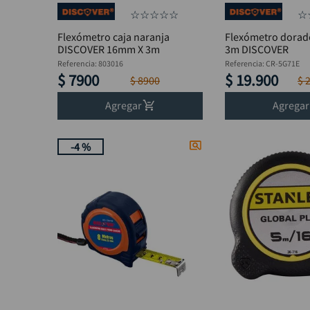
☆
☆
☆
☆
☆
☆
Flexómetro caja naranja
Flexómetro dora
DISCOVER 16mm X 3m
3m DISCOVER
Referencia
:
803016
Referencia
:
CR-5G71E
$
7900
$
19
.
900
$
8900
$
Agregar
Agregar
-
4 %