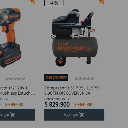
-
4 %
☆
☆
☆
☆
☆
☆
☆
☆
☆
☆
acto 1/2" 20V 1
Compresor 3.5HP 25L 115PSI
Brushless Estuche
8.9CFM DISCOVER JN 34
450LX
Referencia
:
JN 34
0
$
829
.
900
$
569
.
900
$
864
.
900
regar
Agregar