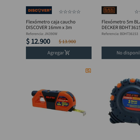
☆
☆
☆
☆
☆
☆
Flexómetro caja caucho
Flexómetro 5m BL
DISCOVER 16mm x 3m
DECKER BDHT361
Referencia
:
JN390W
Referencia
:
BDHT36153
$
12
.
900
$
13
.
900
Agregar
No disponi