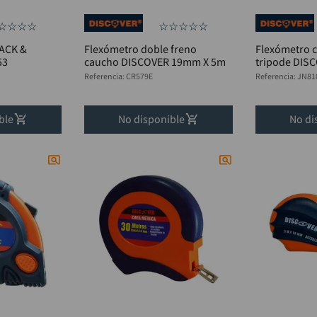
☆
☆
☆
☆
☆
☆
☆
☆
☆
ACK &
Flexómetro doble freno
Flexómetro c
53
caucho DISCOVER 19mm X 5m
tripode DIS
Referencia
:
CR579E
Referencia
:
JN81
ble
No disponible
No di