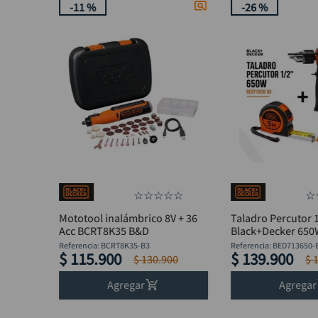
-
11 %
-
26 %
☆
☆
☆
☆
☆
☆
Mototool inalámbrico 8V + 36
Taladro Percutor 
Acc BCRT8K35 B&D
Black+Decker 65
BED713650-B3 + F
Referencia
:
BCRT8K35-B3
Referencia
:
BED713650-
$
115
.
900
$
139
.
900
$
130
.
900
$
Agregar
Agregar