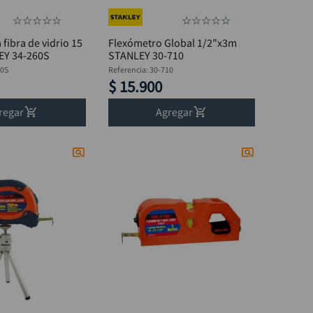
☆
☆
☆
☆
☆
☆
☆
☆
☆
☆
 fibra de vidrio 15
Flexómetro Global 1/2"x3m
EY 34-260S
STANLEY 30-710
60S
Referencia
:
30-710
$
15
.
900
regar
Agregar