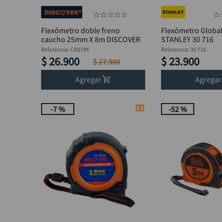
☆
☆
☆
☆
☆
☆
Flexómetro doble freno
Flexómetro Globa
caucho 25mm X 8m DISCOVER
STANLEY 30 716
Referencia
:
CR879X
Referencia
:
30 716
$
26
.
900
$
23
.
900
$
27
.
900
Agregar
Agregar
-
7 %
-
52 %