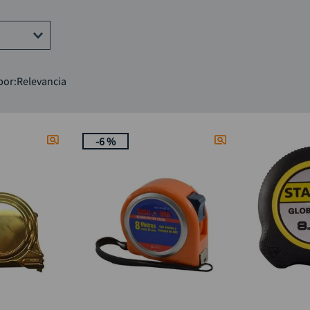
taladro inalámbrico
9
.
alicate
10
.
por
Relevancia
-
6 %