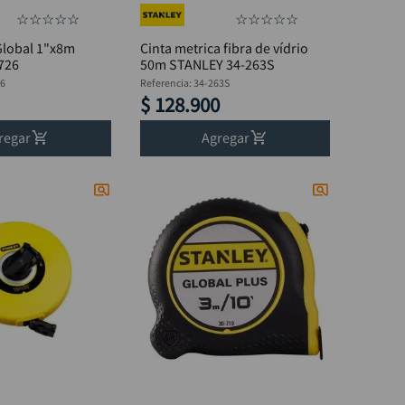
☆
☆
☆
☆
☆
☆
☆
☆
☆
☆
Global 1"x8m
Cinta metrica fibra de vídrio
726
50m STANLEY 34-263S
26
Referencia
:
34-263S
$
128
.
900
regar
Agregar