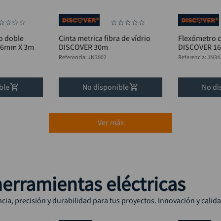
☆
☆
☆
☆
☆
☆
☆
☆
☆
o doble
Cinta metrica fibra de vídrio
Flexómetro 
16mm X 3m
DISCOVER 30m
DISCOVER 1
Referencia
:
JN3002
Referencia
:
JN34
ble
No disponible
No di
Ver más
erramientas eléctricas
ia, precisión y durabilidad para tus proyectos. Innovación y calid