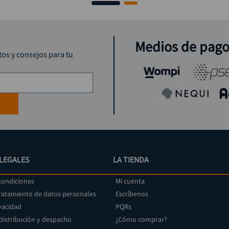
Medios de pag
tos y consejos para tu
LEGALES
LA TIENDA
condiciones
Mi cuenta
tratamiento de datos personales
Escríbenos
vacidad
PQRs
 distribución y despacho
¿Cómo comprar?