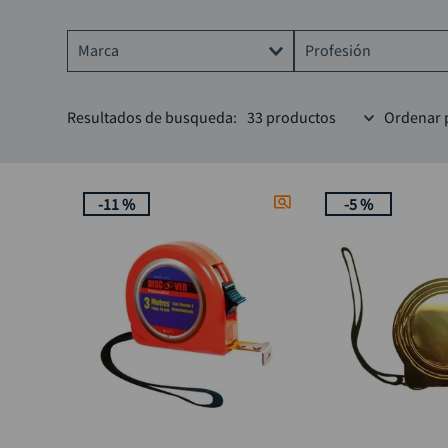
Marca
Profesión
BLACK DECKER
Albañil
Resultados de busqueda:
33
productos
Ordenar 
DISCOVER
Carpintero
STANLEY
Cerrajero
-
11 %
-
5 %
Electricista
Hágalo usted mismo
Jardinero
Maestro de obra
Mecánico
Ornamentador
Pintor