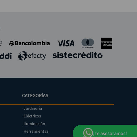
o
CATEGORÍAS
Jardinería
Eléctricos
Iluminación
Herramientas
¡Te asesoramos!