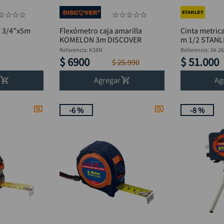
☆
☆
☆
☆
☆
☆
☆
☆
☆
l 3/4"x5m
Flexómetro caja amarilla
Cinta metrica
KOMELON 3m DISCOVER
m 1/2 STANL
Referencia
:
K38N
Referencia
:
34-2
$
6900
$
51
.
000
$
25
.
990
Agregar
Ag
-
6 %
-
8 %