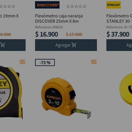
☆
☆
☆
☆
☆
☆
☆
☆
☆
do 19mm X
Flexómetro caja naranja
Flexómetro 
DISCOVER 25mm X 8m
STANLEY 30-
Referencia
:
808025
Referencia
:
30-7
$
16
.
900
$
37
.
900
20
.
900
$
17
.
900
Agregar
Ag
-
73 %