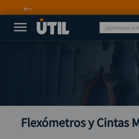
¿Qué buscas el día
Flexómetros y Cintas M
.