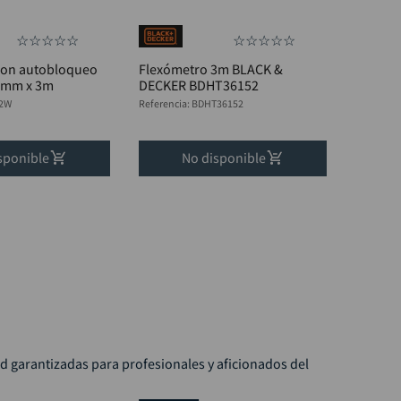
☆
☆
☆
☆
☆
☆
☆
☆
☆
☆
con autobloqueo
Flexómetro 3m BLACK &
6mm x 3m
DECKER BDHT36152
2W
Referencia
:
BDHT36152
sponible
No disponible
ad garantizadas para profesionales y aficionados del