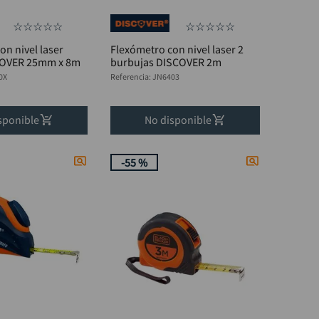
☆
☆
☆
☆
☆
☆
☆
☆
☆
☆
on nivel laser
Flexómetro con nivel laser 2
COVER 25mm x 8m
burbujas DISCOVER 2m
0X
Referencia
:
JN6403
sponible
No disponible
-
55 %