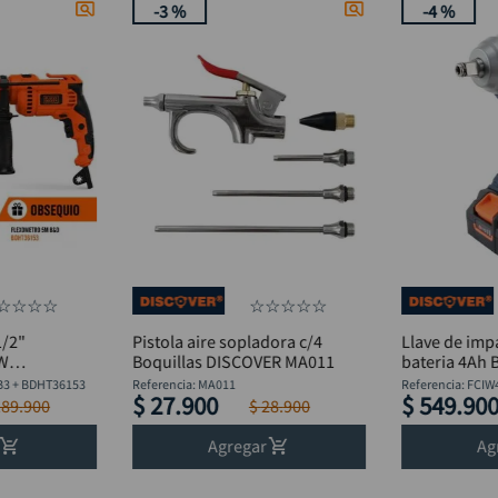
-
3 %
-
4 %
☆
☆
☆
☆
☆
☆
☆
☆
☆
1/2"
Pistola aire sopladora c/4
Llave de imp
0W
Boquillas DISCOVER MA011
bateria 4Ah 
lexómetro
Discover
B3 + BDHT36153
Referencia
:
MA011
Referencia
:
FCIW
$
27
.
900
$
549
.
90
189
.
900
$
28
.
900
Agregar
Ag