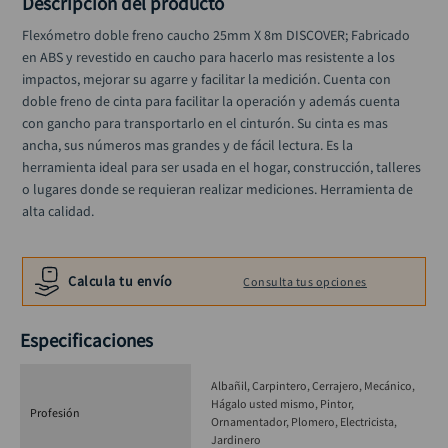
Descripción del producto
alicate
10
.
Flexómetro doble freno caucho 25mm X 8m DISCOVER; Fabricado 
en ABS y revestido en caucho para hacerlo mas resistente a los 
impactos, mejorar su agarre y facilitar la medición. Cuenta con 
doble freno de cinta para facilitar la operación y además cuenta 
con gancho para transportarlo en el cinturón. Su cinta es mas 
ancha, sus números mas grandes y de fácil lectura. Es la 
herramienta ideal para ser usada en el hogar, construcción, talleres 
o lugares donde se requieran realizar mediciones. Herramienta de 
alta calidad.
Calcula tu envío
Consulta tus opciones
Especificaciones
Albañil
Carpintero
Cerrajero
Mecánico
Hágalo usted mismo
Pintor
Profesión
Ornamentador
Plomero
Electricista
Jardinero