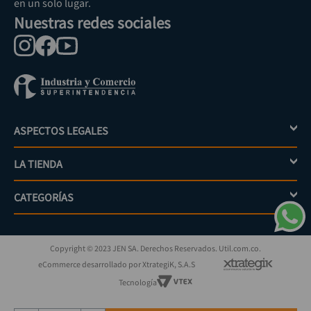
en un solo lugar.
Nuestras redes sociales
ASPECTOS LEGALES
+
LA TIENDA
+
Política de tratamiento de datos personales
Aviso de privacidad
CATEGORÍAS
+
Mi cuenta
Términos y condiciones
Escríbenos
Políticas de distribución y despacho
Jardinería
PQRs
Políticas de devolución
Copyright © 2023 JEN SA. Derechos Reservados. Util.com.co.
Eléctricos
¿Cómo comprar?
Políticas de garantías y devoluciones
eCommerce desarrollado por XtrategiK, S.A.S
Iluminación
Superintendencia de industria y comercio
Tecnología
Herramientas
Automotriz