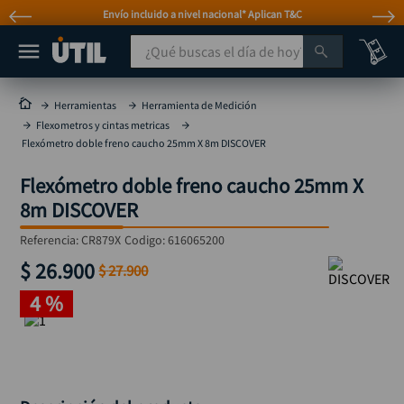
Envío incluido a nivel nacional* Aplican T&C
¿Qué buscas el día de hoy?
TÉRMINOS MÁS BUSCADOS
Herramientas
Herramienta de Medición
Flexometros y cintas metricas
taladro
1
.
Flexómetro doble freno caucho 25mm X 8m DISCOVER
taladros pulidoras
2
.
Flexómetro doble freno caucho 25mm X
compresor
3
.
8m DISCOVER
llave
4
.
Referencia
:
CR879X
Codigo:
616065200
sierra circular
5
.
$
26
.
900
$
27
.
900
ruteadora
6
.
4 %
broca
7
.
hidrolavadora
8
.
rueda
9
.