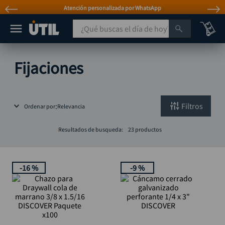
Atención personalizada por WhatsApp
¿Qué buscas el día de hoy?
TÉRMINOS MÁS BUSCADOS
Fijaciones
taladro
1
.
taladros pulidoras
2
.
Filtros
Ordenar por
Relevancia
compresor
3
.
broca
4
.
Resultados de busqueda:
23
productos
sierra circular
5
.
hidrolavadora
6
.
-
16 %
-
9 %
ruteadora
7
.
mototool
8
.
taladro inalámbrico
9
.