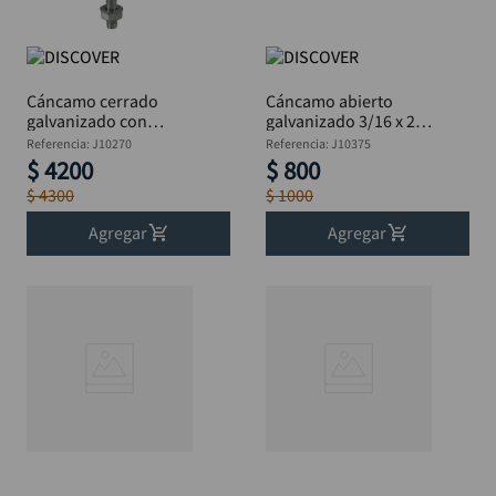
Cáncamo cerrado
Cáncamo abierto
galvanizado con
galvanizado 3/16 x 2"
tuerca 3/8 x 4"
DISCOVER
Referencia
:
J10270
Referencia
:
J10375
DISCOVER
$
4200
$
800
$
4300
$
1000
Agregar
Agregar