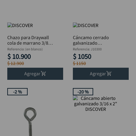
rodachina
10
.
Chazo para Draywall
Cáncamo cerrado
cola de marrano 3/8 x
galvanizado
1.5/16 DISCOVER
perforante 1/4 x 3"
Referencia
:
(en blanco)
Referencia
:
J10300
Paquete x100
DISCOVER
$
10
.
900
$
1050
$
12
.
900
$
1150
Agregar
Agregar
-
2 %
-
20 %