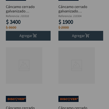
Cáncamo cerrado
Cáncamo cerrado
galvanizado
galvanizado
perforante 3/8 x 8"
perforante 5/16x 5"
Referencia
:
J10310
Referencia
:
J10304
DISCOVER
DISCOVER
$
3400
$
1900
$
3600
$
2000
Agregar
Agregar
Cáncamo cerrado
Cáncamo cerrado