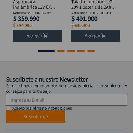
Aspiradora
Taladro percutor 1/2"
inalámbrica 12V CXT 1
20V 1 batería de 2Ah +
(BL1016)+cargador
bolso DeWalt
Referencia
:
CL106FDWYW
Referencia
:
DCD7781D1-B3
$
359
.
990
$
491
.
900
MAKITA
DCD7781D1-B3
+Obsequio
$
594
.
990
$
699
.
900
Avellanador Dewalt
DW2700
Agregar
Agregar
Suscríbete a nuestro Newsletter
Se el primero en enterarte de nuestras ofertas, lanzamientos y
consejos para tu trabajo
Acepto los Término y condiciones
Suscribirme