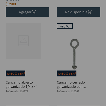
$
2900
Agregar
No disponible
-
20 %
Cancamo abierto
Cancamo cerrado
galvanizado 1/4 x 4"
galvanizado con
tuerca 5/16x 5"
Referencia
:
J10377
Referencia
:
J10268
DISCOVER