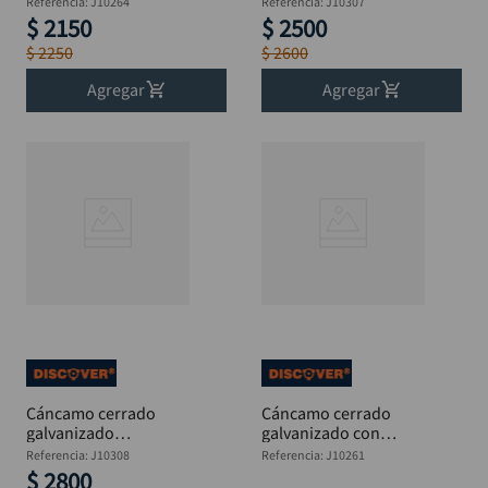
Referencia
:
J10264
Referencia
:
J10307
DISCOVER
DISCOVER
$
2150
$
2500
$
2250
$
2600
Agregar
Agregar
Cáncamo cerrado
Cáncamo cerrado
galvanizado
galvanizado con
perforante 3/8 x 5"
tuerca 1/4 x 2"
Referencia
:
J10308
Referencia
:
J10261
DISCOVER
DISCOVER
$
2800