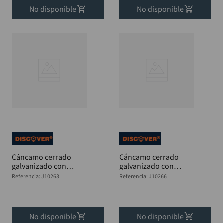
No disponible
No disponible
Cáncamo cerrado
Cáncamo cerrado
galvanizado con
galvanizado con
tuerca 1/4 x 4"
tuerca 5/16x 3"
Referencia
:
J10263
Referencia
:
J10266
DISCOVER
DISCOVER
No disponible
No disponible