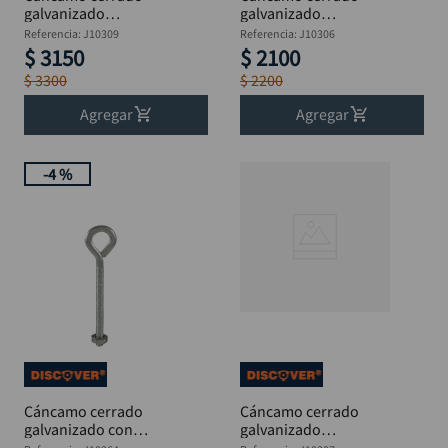
galvanizado
galvanizado
perforante 3/8 x 6"
perforante 3/8 x 3"
Referencia
:
J10309
Referencia
:
J10306
DISCOVER
DISCOVER
$
3150
$
2100
$
3300
$
2200
Agregar
Agregar
-
4 %
Cáncamo cerrado
Cáncamo cerrado
galvanizado con
galvanizado
tuerca 1/4 x 5"
perforante 3/8 x 4"