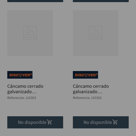
Cáncamo cerrado
Cáncamo cerrado
galvanizado
galvanizado
perforante 5/16x 4"
perforante 1/4 x 5"
Referencia
:
J10303
Referencia
:
J10302
DISCOVER
DISCOVER
No disponible
No disponible