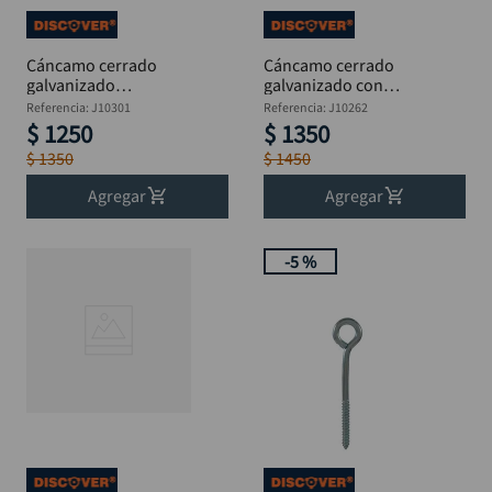
Cáncamo cerrado
Cáncamo cerrado
galvanizado
galvanizado con
perforante 1/4 x 4"
tuerca 1/4 x 3"
Referencia
:
J10301
Referencia
:
J10262
DISCOVER
DISCOVER
$
1250
$
1350
$
1350
$
1450
Agregar
Agregar
-
5 %