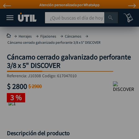
Atención personalizada por WhatsApp
¿Qué buscas el día de hoy?
TÉRMINOS MÁS BUSCADOS
Herrajes
Fijaciones
Cáncamos
Cáncamo cerrado galvanizado perforante 3/8 x 5" DISCOVER
taladro
1
.
Cáncamo cerrado galvanizado perforante
taladros pulidoras
2
.
3/8 x 5" DISCOVER
compresor
3
.
Referencia
:
J10308
Codigo:
617047010
llave
4
.
$
2800
$
2900
sierra circular
5
.
3 %
ruteadora
6
.
broca
7
.
hidrolavadora
8
.
rueda
9
.
Descripción del producto