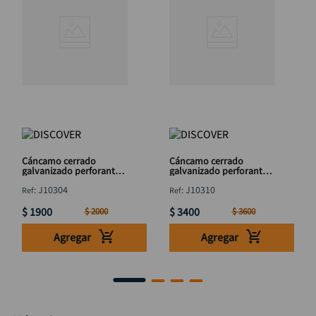
Cáncamo cerrado
Cáncamo cerrado
galvanizado perforante
galvanizado perforante
5/16x 5" DISCOVER
3/8 x 8" DISCOVER
:
J10304
:
J10310
$
1900
$
3400
$
2000
$
3600
Agregar
Agregar