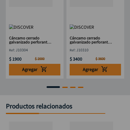
Cáncamo cerrado
Cáncamo cerrado
galvanizado perforante
galvanizado perforante
5/16x 5" DISCOVER
3/8 x 8" DISCOVER
:
J10304
:
J10310
$
1900
$
3400
$
2000
$
3600
Agregar
Agregar
Productos relacionados