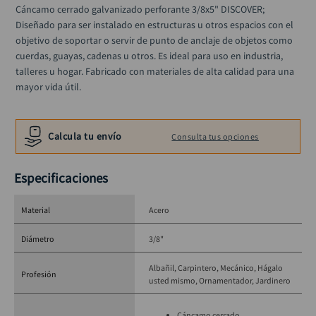
alicate
10
.
Cáncamo cerrado galvanizado perforante 3/8x5" DISCOVER; 
Diseñado para ser instalado en estructuras u otros espacios con el 
objetivo de soportar o servir de punto de anclaje de objetos como 
cuerdas, guayas, cadenas u otros. Es ideal para uso en industria, 
talleres u hogar. Fabricado con materiales de alta calidad para una 
mayor vida útil.
Calcula tu envío
Consulta tus opciones
Especificaciones
Material
Acero
Diámetro
3/8"
Albañil
Carpintero
Mecánico
Hágalo
Profesión
usted mismo
Ornamentador
Jardinero
Cáncamo cerrado