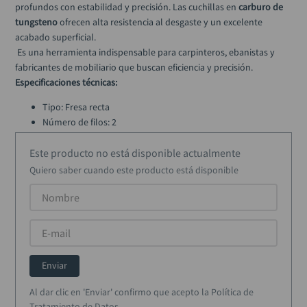
profundos con estabilidad y precisión. Las cuchillas en 
carburo de 
tungsteno
 ofrecen alta resistencia al desgaste y un excelente 
acabado superficial.
 Es una herramienta indispensable para carpinteros, ebanistas y 
fabricantes de mobiliario que buscan eficiencia y precisión.
Especificaciones técnicas:
Tipo: Fresa recta
Número de filos: 2
Diámetro de corte: 1/2”
Este producto no está disponible actualmente
Longitud de corte: 3/4”
Diámetro del eje: 1/4”
Quiero saber cuando este producto está disponible
Material de la cuchilla: Carburo de tungsteno
Aplicación: Madera
Enviar
Al dar clic en 'Enviar' confirmo que acepto la Política de
Tratamiento de Datos.