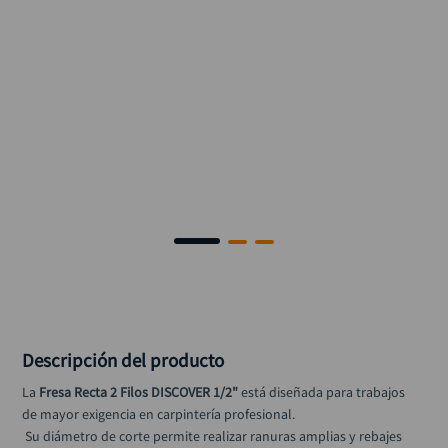
alicate
10
.
Descripción del producto
La 
Fresa Recta 2 Filos DISCOVER 1/2"
 está diseñada para trabajos 
de mayor exigencia en carpintería profesional.
 Su diámetro de corte permite realizar ranuras amplias y rebajes 