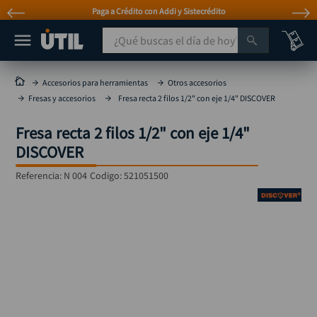
Paga a Crédito con Addi y Sistecrédito
¿Qué buscas el día de hoy?
TÉRMINOS MÁS BUSCADOS
Accesorios para herramientas
Otros accesorios
Fresas y accesorios
Fresa recta 2 filos 1/2" con eje 1/4" DISCOVER
taladro
1
.
taladros pulidoras
2
.
Fresa recta 2 filos 1/2" con eje 1/4"
DISCOVER
compresor
3
.
Referencia
llave
:
N 004
Codigo:
521051500
4
.
sierra circular
5
.
ruteadora
6
.
broca
7
.
hidrolavadora
8
.
rueda
9
.