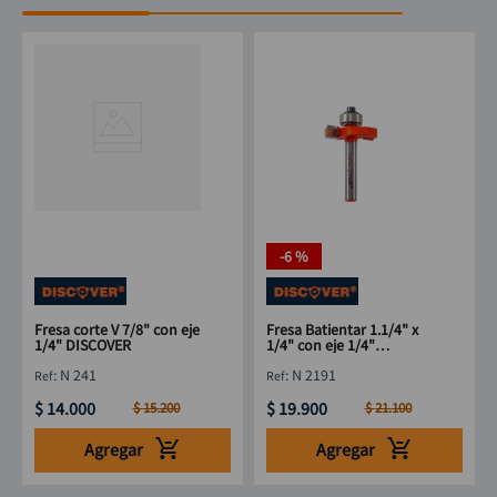
-
6 %
Fresa corte V 7/8" con eje
Fresa Batientar 1.1/4" x
1/4" DISCOVER
1/4" con eje 1/4"
DISCOVER
:
N 241
:
N 2191
$
14
.
000
$
19
.
900
$
15
.
200
$
21
.
100
Agregar
Agregar