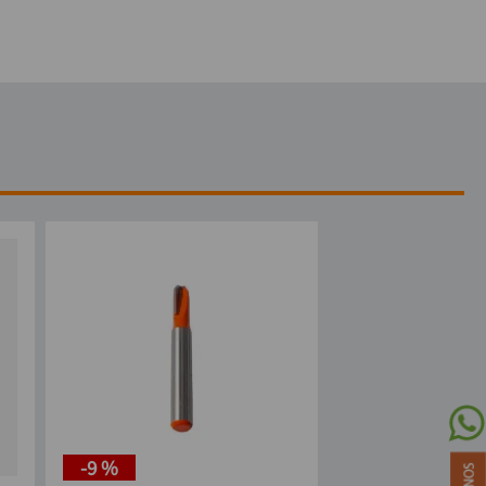
-
9 %