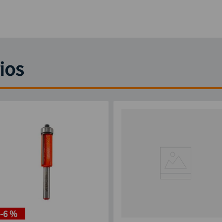
ios
-
6 %