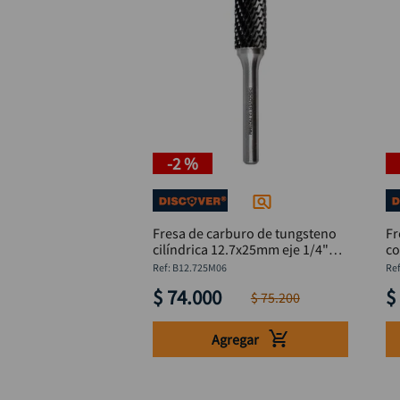
-
2 %
Fresa de carburo de tungsteno
Fr
cilíndrica 12.7x25mm eje 1/4"
co
DISCOVER
:
B12.725M06
$
74
.
000
$
$
75
.
200
Agregar