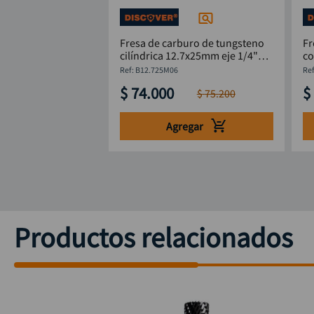
Fresa de carburo de tungsteno
Fr
cilíndrica 12.7x25mm eje 1/4"
co
DISCOVER
:
B12.725M06
$
74
.
000
$
$
75
.
200
Agregar
Productos relacionados