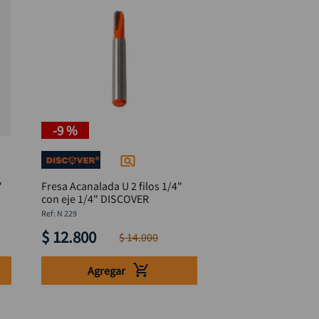
-
9 %
"
Fresa Acanalada U 2 filos 1/4"
con eje 1/4" DISCOVER
:
N 229
$
12
.
800
$
14
.
000
Agregar