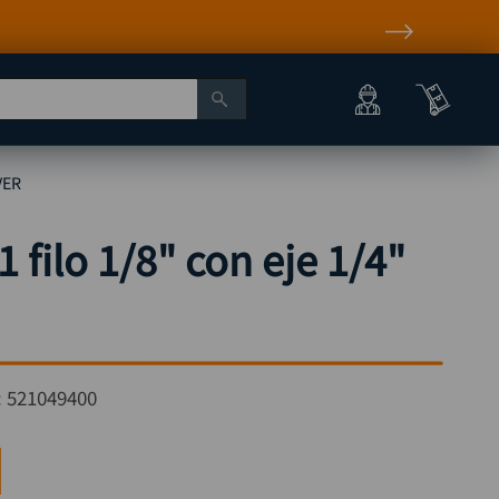
VER
1 filo 1/8" con eje 1/4"
:
521049400