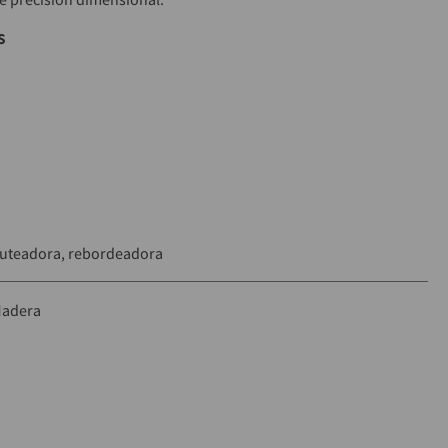
s
"
"
: Carburo de tungsteno
uteadora, rebordeadora
adera