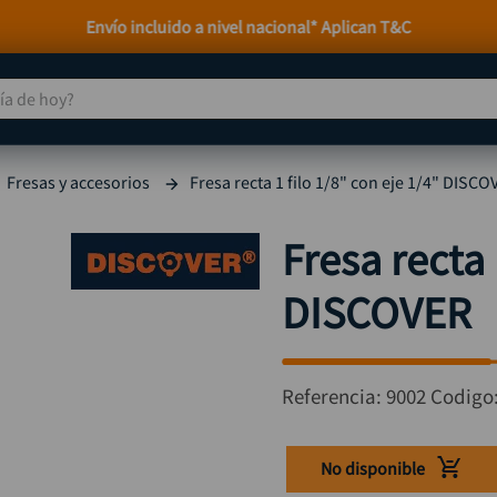
Envío incluido a nivel nacional* Aplican T&C
 de hoy?
TÉRMINOS MÁS BUSCADOS
Fresas y accesorios
Fresa recta 1 filo 1/8" con eje 1/4" DISCO
taladro
1
.
taladros pulidoras
2
.
Fresa recta 
compresor
3
.
DISCOVER
broca
4
.
sierra circular
5
.
hidrolavadora
6
.
Referencia
:
9002
Codigo
ruteadora
7
.
mototool
8
.
No disponible