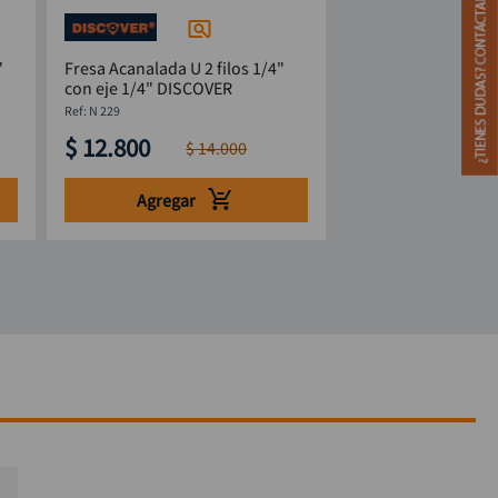
"
Fresa Acanalada U 2 filos 1/4"
con eje 1/4" DISCOVER
:
N 229
$
12
.
800
$
14
.
000
Agregar