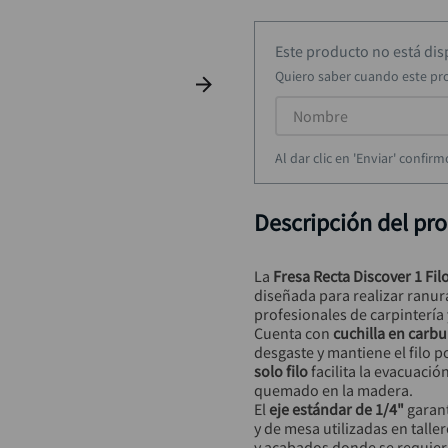
taladro inalámbrico
9
.
rodachina
10
.
Este producto no está di
Quiero saber cuando este pr
Al dar clic en 'Enviar' confi
Descripción del pr
La 
Fresa Recta Discover 1 Fil
diseñada para realizar ranura
profesionales de carpintería 
Cuenta con 
cuchilla en carb
desgaste y mantiene el filo 
solo filo
 facilita la evacuació
quemado en la madera.
El 
eje estándar de 1/4"
 garan
y de mesa utilizadas en talle
y acabados donde se requier