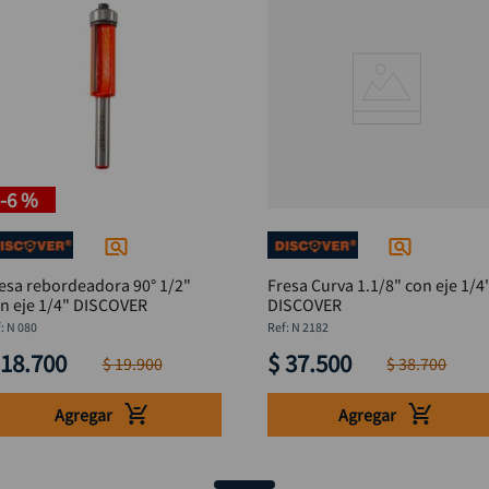
-
6 %
esa rebordeadora 90° 1/2"
Fresa Curva 1.1/8" con eje 1/4
n eje 1/4" DISCOVER
DISCOVER
:
N 080
:
N 2182
18
.
700
$
37
.
500
$
19
.
900
$
38
.
700
Agregar
Agregar