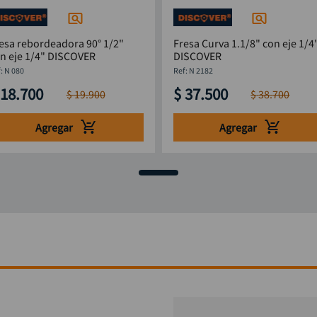
esa rebordeadora 90° 1/2"
Fresa Curva 1.1/8" con eje 1/4
n eje 1/4" DISCOVER
DISCOVER
:
N 080
:
N 2182
18
.
700
$
37
.
500
$
19
.
900
$
38
.
700
Agregar
Agregar