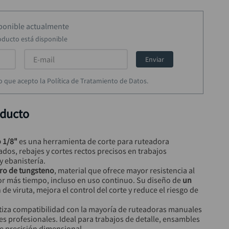
sponible actualmente
oducto está disponible
Enviar
rmo que acepto la Política de Tratamiento de Datos.
oducto
o 1/8"
 es una herramienta de corte para ruteadora 
dos, rebajes y cortes rectos precisos en trabajos 
y ebanistería.
uro de tungsteno
, material que ofrece mayor resistencia al 
por más tiempo, incluso en uso continuo. Su diseño de 
un 
n de viruta, mejora el control del corte y reduce el riesgo de 
tiza compatibilidad con la mayoría de ruteadoras manuales 
res profesionales. Ideal para trabajos de detalle, ensambles 
e precisión dimensional.