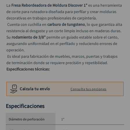
llave impacto
10
.
La 
Fresa Rebordeadora de Moldura Discover 1"
 es una herramienta 
de corte para ruteadora diseñada para perfilar y crear molduras 
decorativas en trabajos profesionales de carpintería.
 Cuenta con cuchilla en 
carburo de tungsteno
, lo que garantiza alta 
resistencia al desgaste y un corte limpio incluso en maderas duras. 
Su 
rodamiento de 3/8”
 permite un guiado estable sobre el canto, 
asegurando uniformidad en el perfilado y reduciendo errores de 
operación.
 Es ideal para fabricación de muebles, marcos, puertas y trabajos 
de terminación donde se requiere precisión y repetibilidad.
Especificaciones técnicas:
Diámetro de corte: 1”
Longitud de corte: 7/16”
Calcula tu envío
Consulta tus opciones
Material de la cuchilla: Carburo de tungsteno
Rodamiento: 3/8”
Especificaciones
Eje: 1/4”
Aplicación: Madera
Uso: Ruteadora
Diámetro de perforación
1"