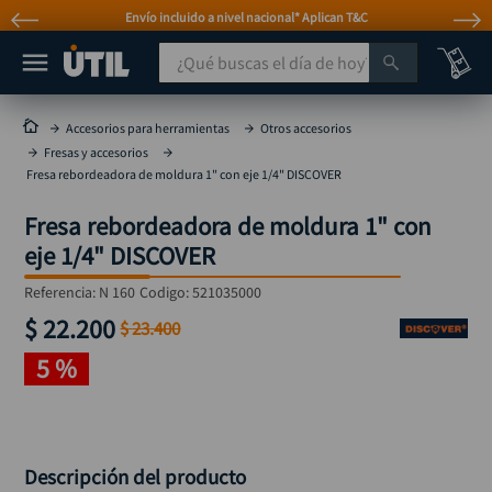
Envío incluido a nivel nacional* Aplican T&C
¿Qué buscas el día de hoy?
TÉRMINOS MÁS BUSCADOS
Accesorios para herramientas
Otros accesorios
Fresas y accesorios
taladro
1
.
Fresa rebordeadora de moldura 1" con eje 1/4" DISCOVER
taladros pulidoras
2
.
Fresa rebordeadora de moldura 1" con
compresor
3
.
eje 1/4" DISCOVER
broca
4
.
Referencia
:
N 160
Codigo:
521035000
sierra circular
5
.
$
22
.
200
$
23
.
400
hidrolavadora
6
.
5 %
ruteadora
7
.
mototool
8
.
taladro inalámbrico
9
.
Descripción del producto