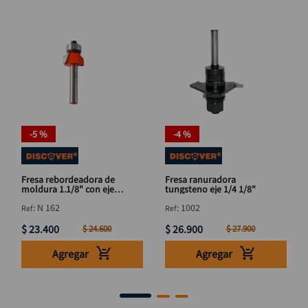
-
5 %
-
4 %
Fresa rebordeadora de
Fresa ranuradora
moldura 1.1/8" con eje
tungsteno eje 1/4 1/8"
1/4" DISCOVER
:
N 162
:
1002
$
23
.
400
$
26
.
900
$
24
.
600
$
27
.
900
Agregar
Agregar