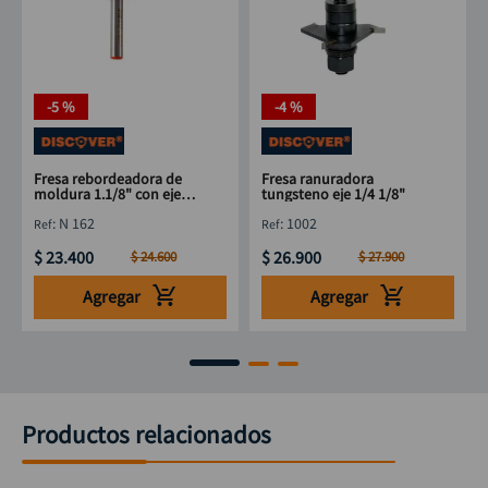
-
5 %
-
4 %
Fresa rebordeadora de
Fresa ranuradora
moldura 1.1/8" con eje
tungsteno eje 1/4 1/8"
1/4" DISCOVER
:
N 162
:
1002
$
23
.
400
$
26
.
900
$
24
.
600
$
27
.
900
Agregar
Agregar
Productos relacionados