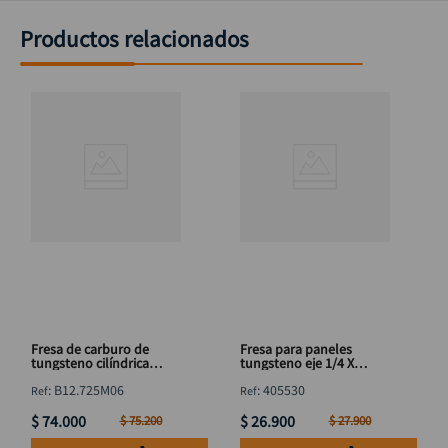
Productos relacionados
Fresa de carburo de
Fresa para paneles
tungsteno cilíndrica
tungsteno eje 1/4 X
12.7x25mm eje 1/4"
1.1/2"
:
B12.725M06
:
405530
DISCOVER
$
74
.
000
$
26
.
900
$
75
.
200
$
27
.
900