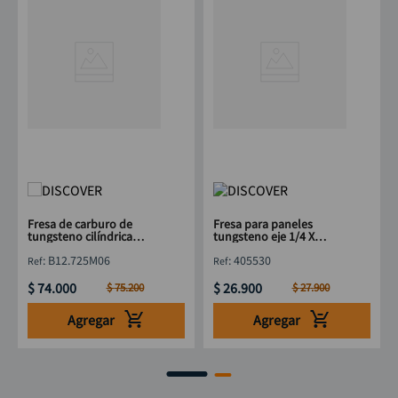
Fresa de carburo de
Fresa para paneles
tungsteno cilíndrica
tungsteno eje 1/4 X
12.7x25mm eje 1/4"
1.1/2"
:
B12.725M06
:
405530
DISCOVER
$
74
.
000
$
26
.
900
$
75
.
200
$
27
.
900
Agregar
Agregar