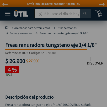
Envío incluido a nivel nacional* Aplican T&C
¿Qué buscas el día de hoy?
TÉRMINOS MÁS BUSCADOS
Accesorios para herramientas
Otros accesorios
Fresas y accesorios
Fresa ranuradora tungsteno eje 1/4 1/8"
taladro
1
.
taladros pulidoras
2
.
Fresa ranuradora tungsteno eje 1/4 1/8"
compresor
3
.
Referencia
:
1002
Codigo:
521070000
llave
$
26
.
900
4
.
$
27
.
900
combo
4 %
5
.
ruteadora
6
.
sierra circular
7
.
broca
8
.
Descripción del producto
hidrolavadora
9
.
Fresa ranuradora tungsteno eje 1/4 1/8" DISCOVER, Diseñada 