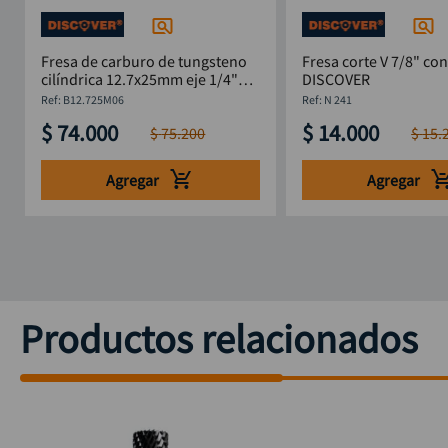
Fresa de carburo de tungsteno
Fresa corte V 7/8" con
cilíndrica 12.7x25mm eje 1/4"
DISCOVER
DISCOVER
:
B12.725M06
:
N 241
$
74
.
000
$
14
.
000
$
75
.
200
$
15
.
Agregar
Agregar
Productos relacionados