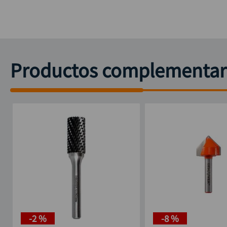
Productos complementar
-
2 %
-
8 %