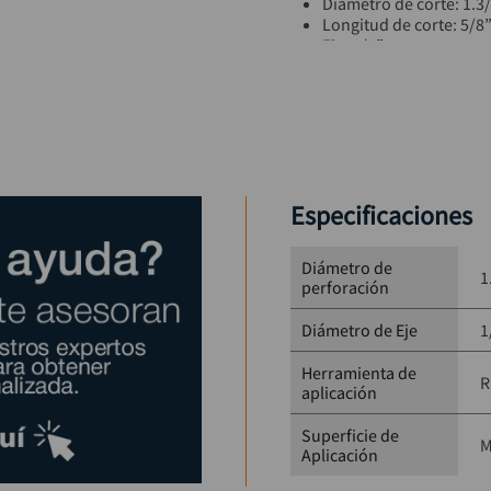
Diámetro de corte: 1.3
Longitud de corte: 5/8
Eje: 1/4”
Material de corte: Car
Rodamiento: 1/2”
Aplicación: Madera
Uso: Ruteadora
Especificaciones
Diámetro de
1
perforación
Diámetro de Eje
1
Herramienta de
R
aplicación
Superficie de
M
Aplicación