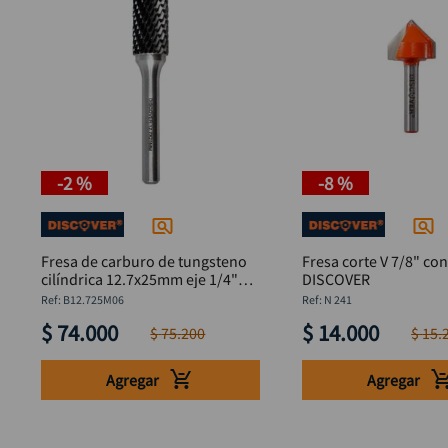
-
2 %
-
8 %
Fresa de carburo de tungsteno
Fresa corte V 7/8" con
cilíndrica 12.7x25mm eje 1/4"
DISCOVER
DISCOVER
:
B12.725M06
:
N 241
$
74
.
000
$
14
.
000
$
75
.
200
$
15
.
Agregar
Agregar