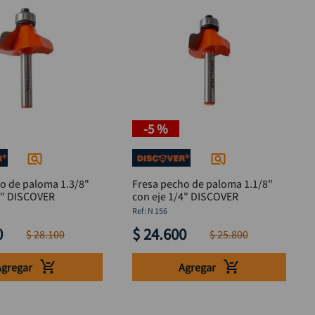
-
5 %
o de paloma 1.3/8"
Fresa pecho de paloma 1.1/8"
4" DISCOVER
con eje 1/4" DISCOVER
:
N 156
0
$
24
.
600
$
28
.
100
$
25
.
800
Agregar
Agregar