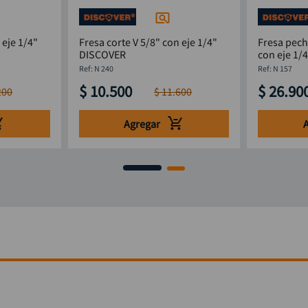
 eje 1/4"
Fresa corte V 5/8" con eje 1/4"
Fresa pech
DISCOVER
con eje 1/
:
N 240
:
N 157
$
10
.
500
$
26
.
90
200
$
11
.
600
Agregar