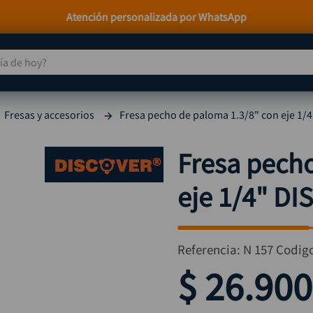
Paga a Crédito con Addi y Sistecrédito
 de hoy?
TÉRMINOS MÁS BUSCADOS
Fresas y accesorios
Fresa pecho de paloma 1.3/8" con eje 1/
taladro
1
.
taladros pulidoras
2
.
Fresa pecho
compresor
3
.
eje 1/4" D
broca
4
.
sierra circular
5
.
hidrolavadora
6
.
Referencia
:
N 157
Codig
ruteadora
7
.
$
26
.
900
mototool
8
.