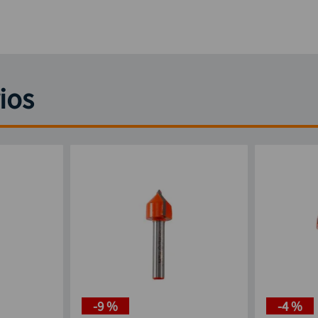
ios
-
9 %
-
4 %