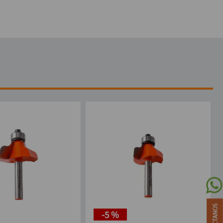
-
5 %