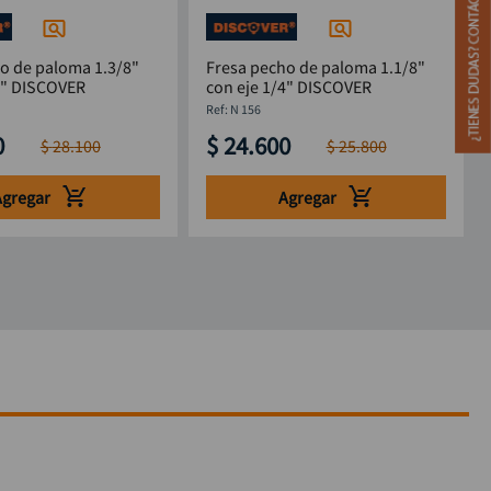
o de paloma 1.3/8"
Fresa pecho de paloma 1.1/8"
4" DISCOVER
con eje 1/4" DISCOVER
:
N 156
0
$
24
.
600
$
28
.
100
$
25
.
800
Agregar
Agregar