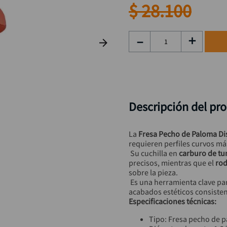
taladro inalámbrico
9
.
$
28
.
100
rodachina
10
.
－
＋
Descripción del pr
La 
Fresa Pecho de Paloma Di
requieren perfiles curvos má
 Su cuchilla en 
carburo de tu
precisos, mientras que el 
rod
sobre la pieza.
 Es una herramienta clave pa
acabados estéticos consiste
Especificaciones técnicas:
Tipo: Fresa pecho de 