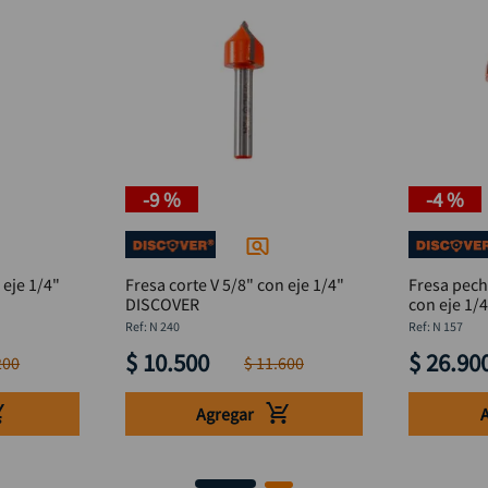
-
9 %
-
4 %
 eje 1/4"
Fresa corte V 5/8" con eje 1/4"
Fresa pech
DISCOVER
con eje 1/
:
N 240
:
N 157
$
10
.
500
$
26
.
90
200
$
11
.
600
Agregar