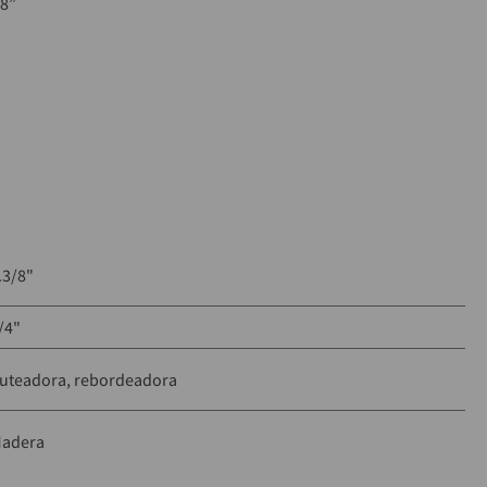
/8”
”
buro de tungsteno
.3/8"
/4"
uteadora, rebordeadora
adera