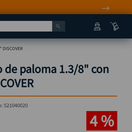
4" DISCOVER
 de paloma 1.3/8" con
ISCOVER
o:
521040020
4 %