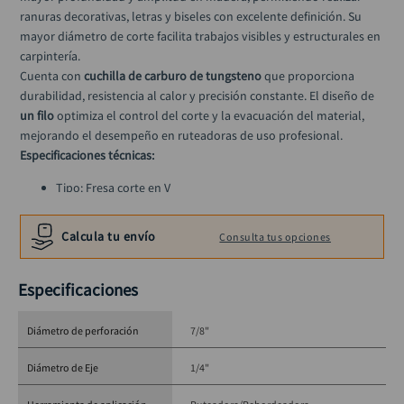
llave
10
.
ranuras decorativas, letras y biseles con excelente definición. Su 
mayor diámetro de corte facilita trabajos visibles y estructurales en 
carpintería.
Cuenta con 
cuchilla de carburo de tungsteno
 que proporciona 
durabilidad, resistencia al calor y precisión constante. El diseño de 
un filo
 optimiza el control del corte y la evacuación del material, 
mejorando el desempeño en ruteadoras de uso profesional.
Especificaciones técnicas:
Tipo: Fresa corte en V
Marca: Discover
Material de corte: Carburo de tungsteno
Calcula tu envío
Consulta tus opciones
Número de filos: 1
Diámetro de corte: 7/8”
Especificaciones
Longitud de corte: 11/16”
Diámetro del eje: 1/4”
Aplicación: Madera
Diámetro de perforación
7/8"
Uso: Ruteadora
Diámetro de Eje
1/4"