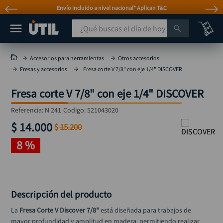
Envío incluido a nivel nacional* Aplican T&C
¿Qué buscas el día de hoy?
TÉRMINOS MÁS BUSCADOS
Accesorios para herramientas
Otros accesorios
Fresas y accesorios
Fresa corte V 7/8" con eje 1/4" DISCOVER
taladro
1
.
taladros pulidoras
2
.
Fresa corte V 7/8" con eje 1/4" DISCOVER
compresor
3
.
Referencia
:
N 241
Codigo:
521043020
sierra circular
$
14
.
000
4
.
$
15
.
200
ruteadora
8 %
5
.
broca
6
.
hidrolavadora
7
.
Descripción del producto
rueda
8
.
La 
Fresa Corte V Discover 7/8"
 está diseñada para trabajos de 
taladro inalámbrico
9
.
mayor profundidad y amplitud en madera, permitiendo realizar 