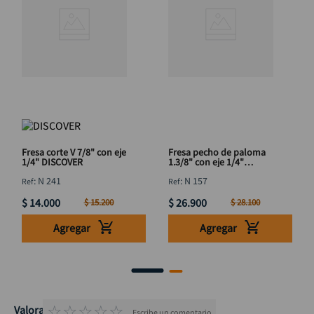
Fresa corte V 7/8" con eje
Fresa pecho de paloma
1/4" DISCOVER
1.3/8" con eje 1/4"
DISCOVER
:
N 241
:
N 157
$
14
.
000
$
26
.
900
$
15
.
200
$
28
.
100
Agregar
Agregar
☆
☆
☆
☆
☆
Valoraciones
Escribe un comentario