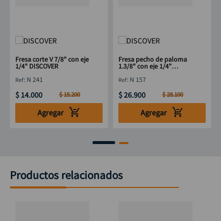
Fresa corte V 7/8" con eje
Fresa pecho de paloma
1/4" DISCOVER
1.3/8" con eje 1/4"
DISCOVER
:
N 241
:
N 157
$
14
.
000
$
26
.
900
$
15
.
200
$
28
.
100
Agregar
Agregar
Productos relacionados