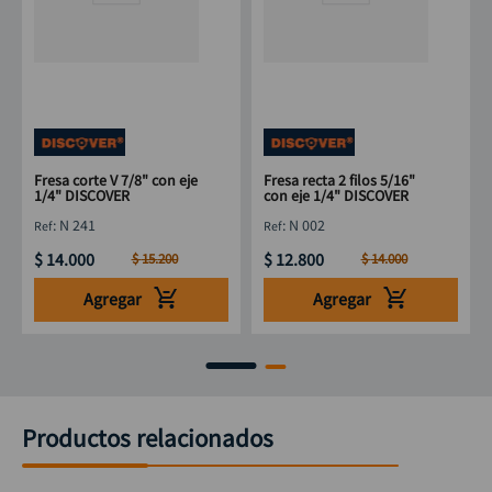
Fresa corte V 7/8" con eje
Fresa recta 2 filos 5/16"
1/4" DISCOVER
con eje 1/4" DISCOVER
:
N 241
:
N 002
$
14
.
000
$
12
.
800
$
15
.
200
$
14
.
000
Agregar
Agregar
Productos relacionados