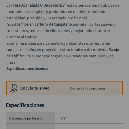
llave
10
.
La 
Fresa Acanalada U Discover 3/8"
 está diseñada para trabajos de 
ranurado más amplios y profundos en madera, ofreciendo 
estabilidad, precisión y un acabado profesional.
 Sus 
dos filos en carburo de tungsteno
 permiten cortes suaves y 
consistentes, reduciendo vibraciones y mejorando el control 
durante el trabajo.
Es una fresa ideal para carpinteros y ebanistas que requieren 
canales definidos en proyectos estructurales o decorativos. Su 
eje 
de 1/4"
 facilita el montaje seguro en ruteadoras manuales y de 
mesa.
Especificaciones técnicas:
Tipo: Fresa acanalada en U
Número de filos: 2
Calcula tu envío
Consulta tus opciones
Material de corte: Carburo de tungsteno
Diámetro de corte: 3/8”
Especificaciones
Longitud de corte: 5/8”
Diámetro del eje: 1/4”
Herramienta compatible: Ruteadora
Diámetro de perforación
3/8"
Aplicación: Madera