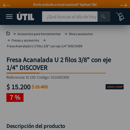
Envío incluido a nivel nacional* Aplican T&C
¿Qué buscas el día de hoy?
TÉRMINOS MÁS BUSCADOS
Accesorios para herramientas
Otros accesorios
Fresas y accesorios
taladro
1
.
Fresa Acanalada U 2 filos 3/8" con eje 1/4" DISCOVER
taladros pulidoras
2
.
Fresa Acanalada U 2 filos 3/8" con eje
compresor
3
.
1/4" DISCOVER
sierra circular
4
.
Referencia
:
N 230
Codigo:
521042300
ruteadora
5
.
$
15
.
200
$
16
.
400
broca
6
.
7 %
hidrolavadora
7
.
rueda
8
.
taladro inalámbrico
9
.
Descripción del producto