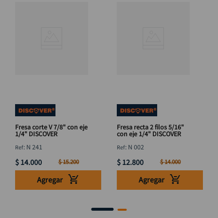
Fresa corte V 7/8" con eje
Fresa recta 2 filos 5/16"
1/4" DISCOVER
con eje 1/4" DISCOVER
:
N 241
:
N 002
$
14
.
000
$
12
.
800
$
15
.
200
$
14
.
000
Agregar
Agregar