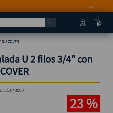
/4" DISCOVER
lada U 2 filos 3/4" con
ISCOVER
o:
521043000
23 %