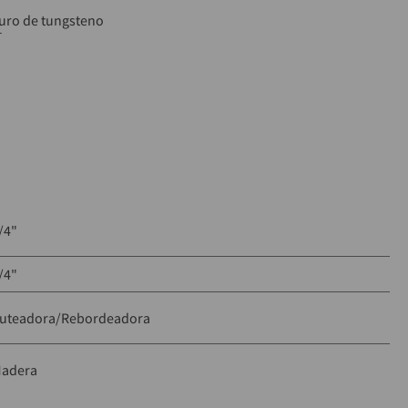
buro de tungsteno
”
e: Ruteadora
/4"
/4"
uteadora/Rebordeadora
adera