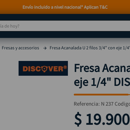
Envío incluido a nivel nacional* Aplican T&C
 de hoy?
TÉRMINOS MÁS BUSCADOS
Fresas y accesorios
Fresa Acanalada U 2 filos 3/4" con eje 1
taladro
1
.
taladros pulidoras
2
.
Fresa Acana
compresor
3
.
eje 1/4" D
llave
4
.
combo
5
.
ruteadora
6
.
Referencia
:
N 237
Codig
sierra circular
7
.
$
19
.
900
broca
8
.