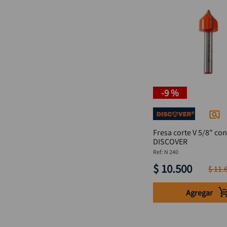
-
9 %
Fresa corte V 5/8" con
DISCOVER
:
N 240
$
10
.
500
$
11
.
Agregar