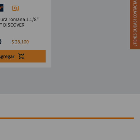
dura romana 1.1/8"
4" DISCOVER
0
$
28
.
100
Agregar