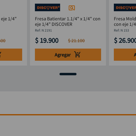
 eje 1/4"
Fresa Batientar 1.1/4" x 1/4" con
Fresa Mol
eje 1/4" DISCOVER
con eje 1/
:
N 2191
:
N 153
$
19
.
900
$
26
.
90
600
$
21
.
100
Agregar