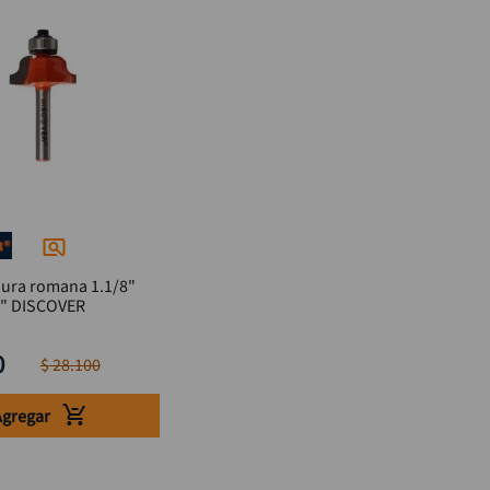
dura romana 1.1/8"
4" DISCOVER
0
$
28
.
100
Agregar