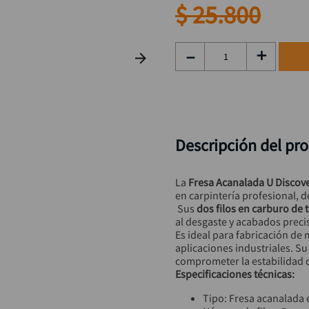
hidrolavadora
9
.
$
25
.
800
black decker
10
.
－
＋
Descripción del pr
La 
Fresa Acanalada U Discove
en carpintería profesional, 
 Sus 
dos filos en carburo de
al desgaste y acabados preci
Es ideal para fabricación de 
aplicaciones industriales. Su
comprometer la estabilidad d
Especificaciones técnicas:
Tipo: Fresa acanalada 