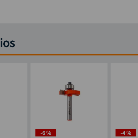
ios
-
6 %
-
4 %