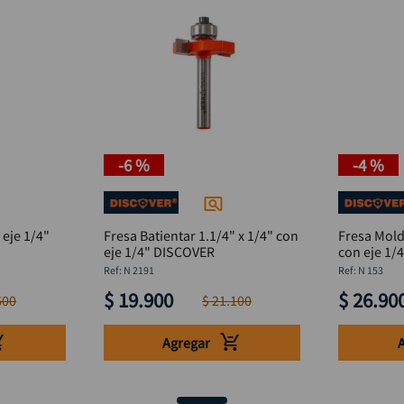
-
6 %
-
4 %
 eje 1/4"
Fresa Batientar 1.1/4" x 1/4" con
Fresa Mol
eje 1/4" DISCOVER
con eje 1/
:
N 2191
:
N 153
$
19
.
900
$
26
.
90
600
$
21
.
100
Agregar