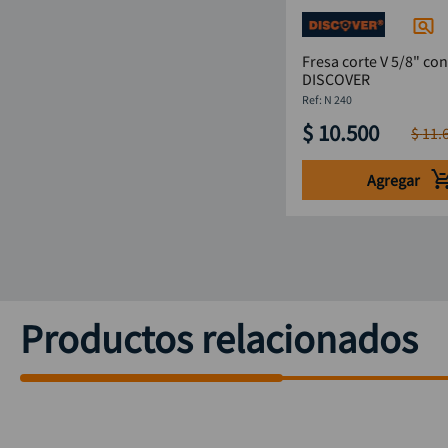
Fresa corte V 5/8" con
DISCOVER
:
N 240
$
10
.
500
$
11
.
Agregar
Productos relacionados