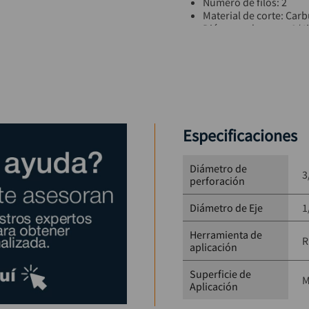
Número de filos: 2
Material de corte: Car
Diámetro de corte: 3/4
Longitud de corte: 1”
Diámetro del eje: 1/4”
Herramienta compatibl
Aplicación: Madera
Especificaciones
Diámetro de
3
perforación
Diámetro de Eje
1
Herramienta de
R
aplicación
Superficie de
M
Aplicación