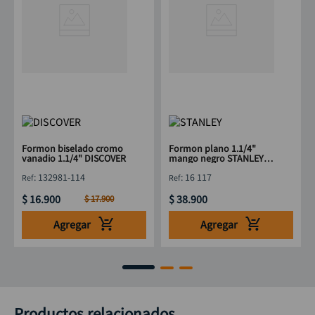
Formon biselado cromo
Formon plano 1.1/4"
vanadio 1.1/4" DISCOVER
mango negro STANLEY
16 117
:
132981-114
:
16 117
$
16
.
900
$
38
.
900
$
17
.
900
Agregar
Agregar
Productos relacionados