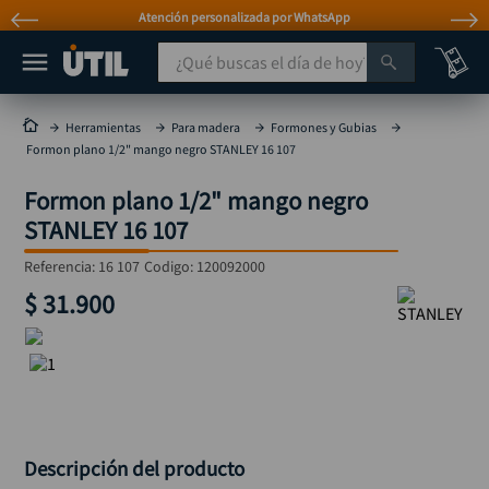
Atención personalizada por WhatsApp
¿Qué buscas el día de hoy?
TÉRMINOS MÁS BUSCADOS
Herramientas
Para madera
Formones y Gubias
Formon plano 1/2" mango negro STANLEY 16 107
taladro
1
.
Formon plano 1/2" mango negro
taladros pulidoras
2
.
STANLEY 16 107
compresor
3
.
Referencia
:
16 107
Codigo:
120092000
sierra circular
4
.
$
31
.
900
mototool
5
.
broca
6
.
llave impacto
7
.
hidrolavadora
8
.
rodachina
9
.
Descripción del producto