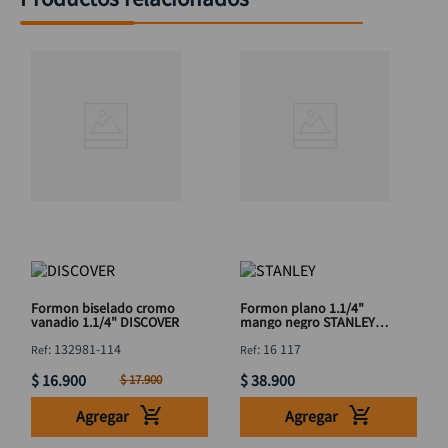
Formon biselado cromo
Formon plano 1.1/4"
vanadio 1.1/4" DISCOVER
mango negro STANLEY
16 117
:
132981-114
:
16 117
$
16
.
900
$
38
.
900
$
17
.
900
Agregar
Agregar