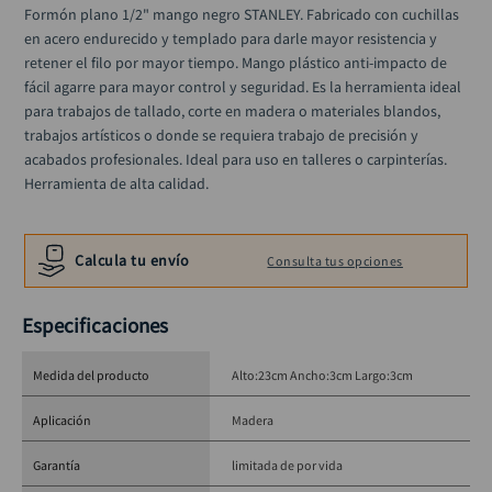
ruteadora
10
.
Formón plano 1/2" mango negro STANLEY. Fabricado con cuchillas 
en acero endurecido y templado para darle mayor resistencia y 
retener el filo por mayor tiempo. Mango plástico anti-impacto de 
fácil agarre para mayor control y seguridad. Es la herramienta ideal 
para trabajos de tallado, corte en madera o materiales blandos, 
trabajos artísticos o donde se requiera trabajo de precisión y 
acabados profesionales. Ideal para uso en talleres o carpinterías. 
Herramienta de alta calidad.
Calcula tu envío
Consulta tus opciones
Especificaciones
Medida del producto
Alto:23cm Ancho:3cm Largo:3cm
Aplicación
Madera
Garantía
limitada de por vida