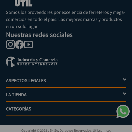
Somos los proveedores por excelencia de ferreteros y mega-
comercios en todo el país. Las mejores marcas y productos
en un solo lugar.
Nuestras redes sociales
ASPECTOS LEGALES
+
LA TIENDA
+
Política de tratamiento de datos personales
Aviso de privacidad
CATEGORÍAS
+
Mi cuenta
Términos y condiciones
Escríbenos
Políticas de distribución y despacho
Jardinería
PQRs
Políticas de devolución
Copyright © 2023 JEN SA. Derechos Reservados. Util.com.co.