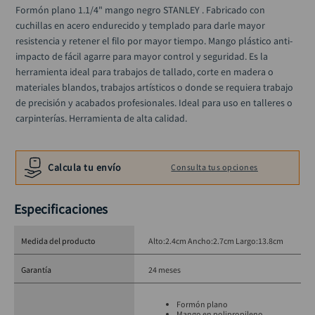
alicate
10
.
Formón plano 1.1/4" mango negro STANLEY . Fabricado con 
cuchillas en acero endurecido y templado para darle mayor 
resistencia y retener el filo por mayor tiempo. Mango plástico anti-
impacto de fácil agarre para mayor control y seguridad. Es la 
herramienta ideal para trabajos de tallado, corte en madera o 
materiales blandos, trabajos artísticos o donde se requiera trabajo 
de precisión y acabados profesionales. Ideal para uso en talleres o 
carpinterías. Herramienta de alta calidad.
Calcula tu envío
Consulta tus opciones
Especificaciones
Medida del producto
Alto:2.4cm Ancho:2.7cm Largo:13.8cm
Garantía
24 meses
Formón plano
Mango en polipropileno