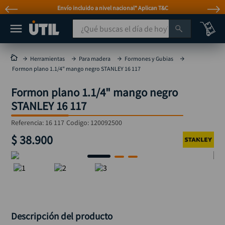
Envío incluido a nivel nacional* Aplican T&C
¿Qué buscas el día de hoy?
TÉRMINOS MÁS BUSCADOS
Herramientas
Para madera
Formones y Gubias
Formon plano 1.1/4" mango negro STANLEY 16 117
taladro
1
.
Formon plano 1.1/4" mango negro
taladros pulidoras
2
.
STANLEY 16 117
compresor
3
.
Referencia
:
16 117
Codigo:
120092500
llave
4
.
$
38
.
900
sierra circular
5
.
ruteadora
6
.
broca
7
.
hidrolavadora
8
.
rueda
9
.
Descripción del producto