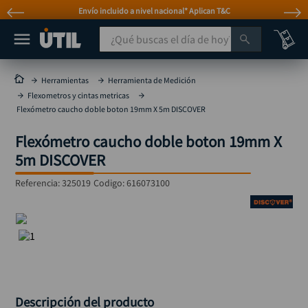
Envío incluido a nivel nacional* Aplican T&C
¿Qué buscas el día de hoy?
TÉRMINOS MÁS BUSCADOS
Herramientas
Herramienta de Medición
Flexometros y cintas metricas
taladro
1
.
Flexómetro caucho doble boton 19mm X 5m DISCOVER
taladros pulidoras
2
.
Flexómetro caucho doble boton 19mm X
compresor
3
.
5m DISCOVER
llave
4
.
Referencia
:
325019
Codigo:
616073100
sierra circular
5
.
ruteadora
6
.
broca
7
.
hidrolavadora
8
.
rueda
9
.
Descripción del producto