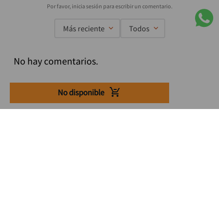
Más reciente
Todos
No hay comentarios.
No disponible
Suscríbete a nuestro Newsletter
Se el primero en enterarte de nuestras ofertas, lanzamientos y
consejos para tu trabajo
Acepto los Término y condiciones
Suscribirme