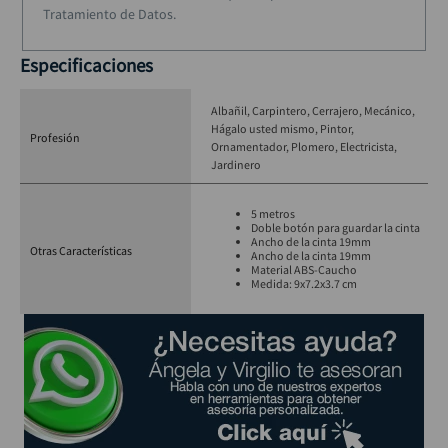
Tratamiento de Datos.
Especificaciones
Albañil
Carpintero
Cerrajero
Mecánico
Hágalo usted mismo
Pintor
Profesión
Ornamentador
Plomero
Electricista
Jardinero
5 metros
Doble botón para guardar la cinta
Ancho de la cinta 19mm
Otras Características
Ancho de la cinta 19mm
Material ABS-Caucho
Medida: 9x7.2x3.7 cm